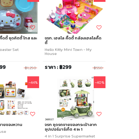
๊ดตี้ ชุดคิตตี้ โทส และ
จรก. เฮลโล คิ๊ดตี้ กล้องเฮลโลคิ๊ด
ตี้
Toaster Set
Hello Kitty Mini Town - My
House
699
ราคา : ฿299
฿1,250
฿550
-44%
-40%
นขายของหวาน
จรก ชุดรถขายของกระเป๋าลาก
ซุปเปอร์มาร์เก็ต 4 in 1
use
4 in 1 Surprise Supermarket