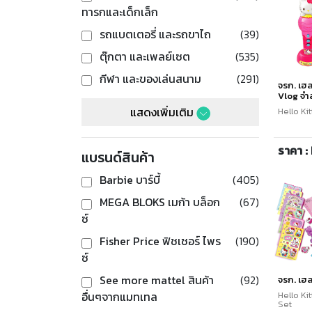
ทารกและเด็กเล็ก
รถแบตเตอรี่ และรถขาไถ
(39)
ตุ๊กตา และเพลย์เซต
(535)
กีฬา และของเล่นสนาม
(291)
จรก. เฮล
Vlog จำ
แสดงเพิ่มเติม
Hello Ki
ราคา :
แบรนด์สินค้า
Barbie บาร์บี้
(405)
MEGA BLOKS เมก้า บล็อก
(67)
ซ์
Fisher Price ฟิชเชอร์ ไพร
(190)
ซ์
See more mattel สินค้า
(92)
จรก. เฮลโ
Hello Ki
อื่นๆจากแมทเทล
Set