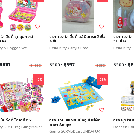
โล คิตตี้ ชุดอุปกรณ์
จรก. เฮลโล คิ๊ดตี้ คลินิคกระเป๋าหิ้ว
จรก. เฮลโล คิ
ลอง
6 ชิ้น
ขนมปัง
tty V Logger Set
Hello Kitty Carry Clinic
Hello Kitty 
 ฿810
ราคา : ฿597
ราคา : ฿
฿1,350
฿950
-47%
-25%
ล คิ๊ดตี้ ไดอารี่ DIY
จรก. เกม สแครปเบิลจูเนียร์ฝึก
จรก ชุดร้า
ภาษาอังกฤษ
tty DIY Bling Bling Maker
Dessert Ho
Game SCRABBLE JUNIOR UK