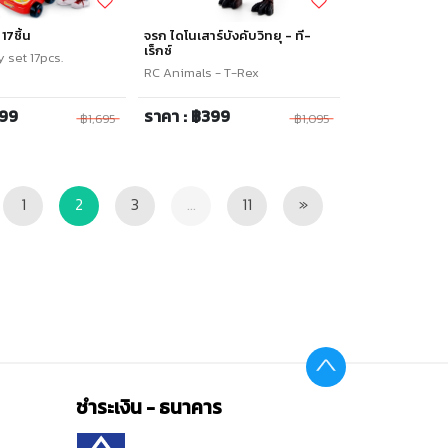
17ชิ้น
จรก ไดโนเสาร์บังคับวิทยุ - ที-
เร็กซ์
 set 17pcs.
RC Animals - T-Rex
699
ราคา : ฿399
฿1,695
฿1,095
vious
Next
1
2
3
...
11
»
ชำระเงิน - ธนาคาร