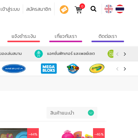
0
เข้าสู่ระบบ
สมัครสมาชิก
คูปอง
แจ้งชำระเงิน
เกี่ยวกับเรา
ติดต่อเรา
ะของเล่นสนาม
แอคชั่นฟิกเกอร์ และเพลย์เซต
ตุ๊กตา และ
Preference
-44%
-46%