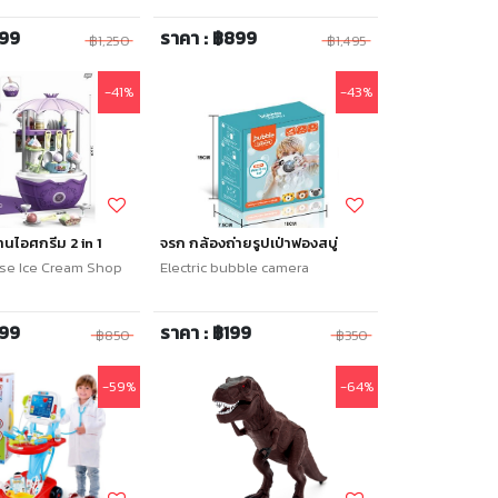
699
ราคา : ฿899
฿1,250
฿1,495
-41%
-43%
้านไอศกรีม 2 in 1
จรก กล้องถ่ายรูปเป่าฟองสบู่
rise Ice Cream Shop
Electric bubble camera
499
ราคา : ฿199
฿850
฿350
-59%
-64%