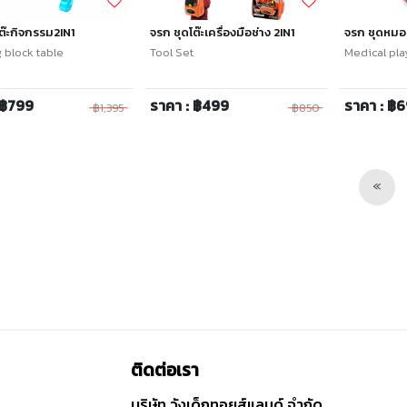
ต๊ะกิจกรรม2IN1
จรก ชุดโต๊ะเครื่องมือช่าง 2IN1
จรก ชุดหมอ 
 block table
Tool Set
Medical play
 ฿799
ราคา : ฿499
ราคา : ฿
฿1,395
฿850
Pre
«
ติดต่อเรา
บริษัท วังเด็กทอยส์แลนด์ จำกัด