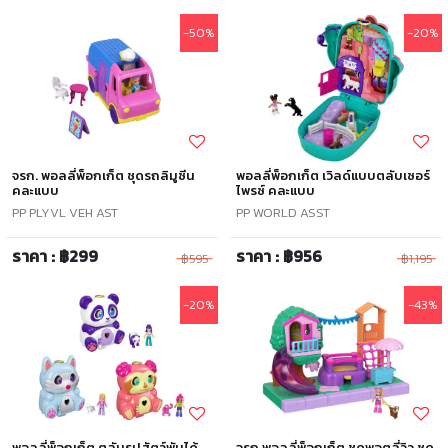
-50%
-20%
จรก. พอลลี่พ็อกเก็ต ชุดรถลิมูซีน
พอลลี่พ็อกเก็ต เวิลด์แบบตลับเซอร์
คละแบบ
ไพรซ์ คละแบบ
PP PLYVL VEH AST
PP WORLD ASST
ราคา : ฿299
ราคา : ฿956
฿595
฿1,195
-20%
-43%
พอลลี่พ็อกเก็ต ตลับรูปสัตว์พับได้
จรก.พอลลี่พ็อกเก็ต ชุดพอตลี่วิว ชุด