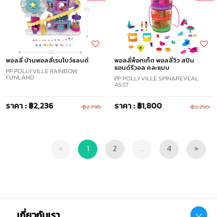
พอลลี่ บ้านพอลลี่เรนโบว์แลนด์
พอลลี่พ็อกเก็ต พอลลี่วิว สปิน
แอนด์รีวอล คละแบบ
PP POLLYVILLE RAINBOW
FUNLAND
PP POLLYVILLE SPIN&REVEAL
ASST
ราคา : ฿2,236
ราคา : ฿1,800
฿2,795
฿2,250
Previous
Next
«
1
2
...
4
»
เกี่ยวกับเรา