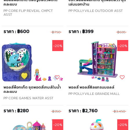
คละแบบ
เล่นนอกบ้าน
PP CORE FLIP REVEAL CMPCT
PP POLLYVILLE OUTDOOR ASST
ASST
ราคา : ฿600
ราคา : ฿399
฿750
฿695
-20%
-20%
พอลลี่พ็อกเก็ต ชุดพอตลี่เกมส์ในน้ำ
พอลลี่ พอลลี่ฝีลแกรนมอลล์
คละแบบ
PP POLLYVILLE GRANDE MALL
PP CORE GAMES WATER ASST
ราคา : ฿280
ราคา : ฿2,760
฿350
฿3,450
-20%
-20%