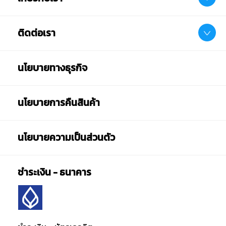
ติดต่อเรา
นโยบายทางธุรกิจ
นโยบายการคืนสินค้า
นโยบายความเป็นส่วนตัว
ชำระเงิน - ธนาคาร