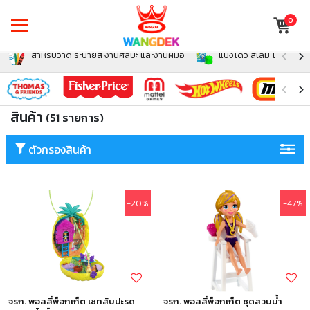
0
สำหรับวาด ระบายสี งานศิลปะ และงานฝีมือ
แป้งโดว์ สไลม์ โฟม สำหรั
สินค้า
(51 รายการ)
ตัวกรองสินค้า
-20%
-47%
จรก. พอลลี่พ็อกเก็ต เซทสับปะรด
จรก. พอลลี่พ็อกเก็ต ชุดสวนน้ำ