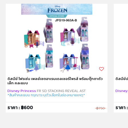
ห้ามแยกชิ้นส่วนออกจากกัน ชิ้นส่วนมีขนาดเล็ก เด็กควรใช้
งานในการดูแลของผู้ปกครอง หรือผู้เชี่ยวชาญ ไม่นำเข้าจมูก
และขว้างปา
ดิสนีย์ โฟรเซ่น เพลย์เซตอาเรนเดลเซอร์ไพรส์ พร้อมตุ๊กตาตัว
ดิสนีย์
เล็ก คละแบบ
Disney Princess
FR SD STACKING REVEAL AST
Disney
*สินค้าคละแบบ กรุณาระบุตัวเลือกในช่องหมายเหตุ*
ราคา : ฿600
ราคา :
฿750