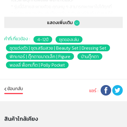
* รุ่นนี้มีสายสะพายด้วย คุณหนู ๆ สามารถพกพาไปได้ทุกที่
* แต่ละเซตมาพร้อมกับตุ๊กตาจิ๋ว 2 ตัว ฟังก์ชันถึง 8 แบบให้
เล่น และมีแมจิกสติ๊กเกอร์กับ อุปกรณ์ 2 ชิ้น
แสดงเพิ่มเติม
* สามารถเอาตัวของเล่นมาสะพายหรือคาดกับเข็มขัดก็เก๋!
* สติ๊กเกอร์พิเศษที่แถมมา จะช่ยให้คุณหนู ๆ วางตุ๊กตาไว้จุด
คำที่เกี่ยวข้อง :
4-12ปี
ชุดของเล่น
ไหนบนกล่องก็ได้ เพียงแปะสติ๊กเกอร์ตรงจุดนั้นแล้ววาง
ตุ๊กตาลงไป
ชุดแต่งตัว | ชุดเสริมสวย | Beauty Set | Dressing Set
* ตัว Purse compact มีขนาดที่กะทัดรัด พกพาได้สะดวก
ฟิกเกอร์ | ตุ๊กตาขนาดเล็ก | Figure
บ้านตุ๊กตา
และพร้อมไปกับคุณหนู ๆ ได้ทุกที่
พอลลี่ พ็อกเก็ต | Polly Pocket
* เหมาะสำหรับเด็กอายุ 4 ปีขึ้นไป
หมายเหตุ:
สินค้าอาจมีการเปลี่ยนแปลงลวดลาย สีสันบนผลิตภัณฑ์ หรือ
ย้อนกลับ
แชร์ :
แพ็คเกจโดยร้านฯอาจไม่สามารถแจ้งให้ทราบล่วงหน้า และสี
ของผลิตภัณฑ์ที่แสดงบนเว็บไซต์อาจมีความแตกต่างกันจาก
การตั้งค่าการแสดงผลสีของแต่ละหน้าจอ
สินค้าใกล้เคียง
คำเตือน/ข้อห้าม: