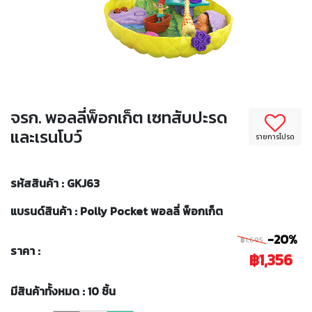
จรก. พอลลี่พ็อกเก็ต เซทสับปะรด
และเรนโบว์
รายการโปรด
รหัสสินค้า : GKJ63
แบรนด์สินค้า : Polly Pocket พอลลี่ พ็อกเก็ต
-20%
฿1,695
ราคา :
฿1,356
มีสินค้าทั้งหมด : 10 ชิ้น