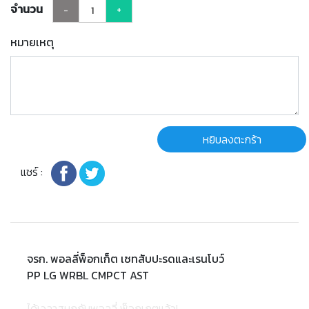
จำนวน
-
+
หมายเหตุ
หยิบลงตะกร้า
แชร์ :
จรก. พอลลี่พ็อกเก็ต เซทสับปะรดและเรนโบว์
PP LG WRBL CMPCT AST
ได้เวลาสนุกกับพอลลี่ พ็อกเกตแล้ว!