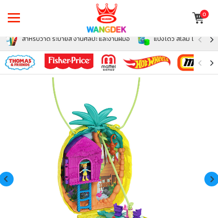
0
สำหรับวาด ระบายสี งานศิลปะ และงานฝีมือ
แป้งโดว์ สไลม์ โฟม สำหรั