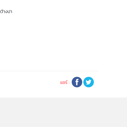
ขว้างปา
แชร์ :