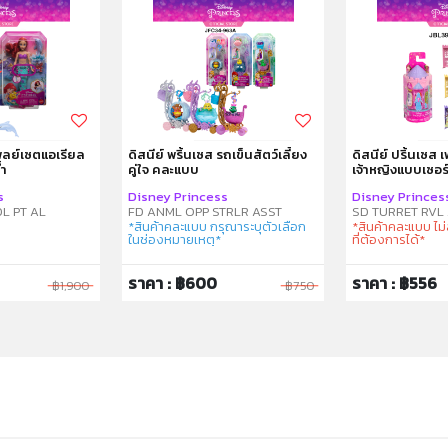
เพลย์เซตแอเรียล
ดิสนีย์ พริ้นเซส รถเข็นสัตว์เลี้ยง
ดิสนีย์ ปริ้นเซส
้ำ
คู่ใจ คละแบบ
เจ้าหญิงแบบเซอร
s
Disney Princess
Disney Princes
L PT AL
FD ANML OPP STRLR ASST
SD TURRET RVL 
*สินค้าคละแบบ กรุณาระบุตัวเลือก
*สินค้าคละแบบ ไ
ในช่องหมายเหตุ*
ที่ต้องการได้*
ราคา : ฿600
ราคา : ฿556
฿1,900
฿750