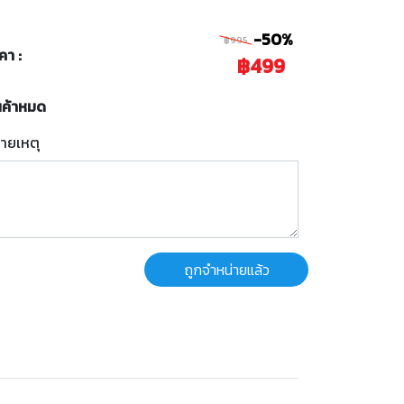
-50%
฿995
คา :
฿499
นค้าหมด
ายเหตุ
ถูกจำหน่ายแล้ว