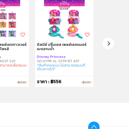
 เพลย์เซตทาวเวอร์
ดิสนีย์ ปริ้นเซส เพลย์เซตเเมอร์
ดิสนีย์ ปริ้นเซส
์ไพรส์
เมดอาบน้ำ
เจ้าชายและเรือ
s
Disney Princess
Disney Princes
ASST S25
SD HYPR AL SSTR BT AST
ม่สามารถเลือกแบบ
*สินค้าคละแบบ ไม่สามารถแบบที่
ต้องการได้*
ราคา : ฿556
ราคา : ฿1,596
฿695
฿695