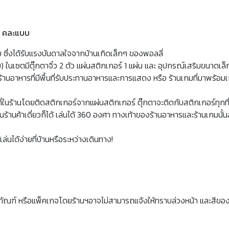
ส์ คละแบบ
บบ ซึ่งได้รับแรงบันดาลใจจากบ้านเกิดเล็กๆ ของพอลลี่
 ในเซตมีตุ๊กตาจิ๋ว 2 ตัว แผ่นสติกเกอร์ 1 แผ่น และ อุปกรณ์เสริมขนาดเล็กเพื
็น ร้านอาหารที่มีพื้นที่รับประทานอาหารและการแสดง หรือ ร้านเกมที่มาพร
กที่ในร้านโดยติดสติกเกอร์จากแผ่นสติกเกอร์ ตุ๊กตาจะติดกับสติกเกอร์ทุกที่
ป็นร้านค้าเดี่ยวก็ได้ เล่นได้ 360 องศา ทางเท้าของร้านอาหารและร้านเกมน
เล่นได้ง่ายที่บ้านหรือระหว่างเดินทาง!
ภัณฑ์ หรือแพ็คเกจโดยร้านฯอาจไม่สามารถแจ้งให้ทราบล่วงหน้า และสีขอ