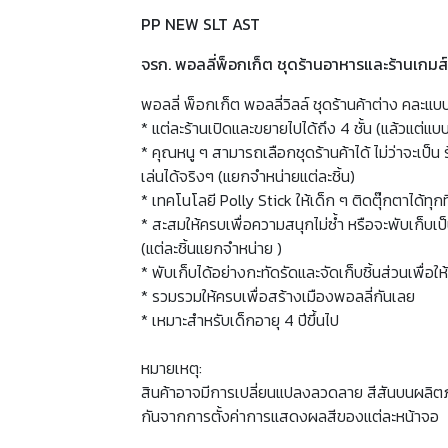
PP NEW SLT AST
จรก. พอลลี่พ็อกเก็ต ชุดร้านอาหารและร้านเกม
พอลลี่ พ็อกเก็ต พอลลี่วิลล์ ชุดร้านค้าต่าง คละแ
* แต่ละร้านเปิดและขยายไปได้ถึง 4 ชั้น (แล้วแต่แบบ)
* คุณหนู ๆ สามารถเลือกชุดร้านค้าได้ ไม่ว่าจะเป
เล่นได้จริงๆ (แยกจำหน่ายแต่ละชิ้น)
* เทคโนโลยี Polly Stick ให้เด็ก ๆ ติดตุ๊กตาได้ทุ
* สะสมให้ครบเพื่อความสนุกไม่ซ้ำ หรือจะพับเก็บเ
(แต่ละชิ้นแยกจำหน่าย )
* พับเก็บได้อย่างกะทัดรัดและจัดเก็บชิ้นส่วนเพื่อให้
* รวมรวมให้ครบเพื่อสร้างเมืองพอลลี่กันเลย
* เหมาะสำหรับเด็กอายุ 4 ปีขึ้นไป
หมายเหตุ:
สินค้าอาจมีการเปลี่ยนแปลงลวดลาย สีสันบนผลิต
กันจากการตั้งค่าการแสดงผลสีของแต่ละหน้าจอ