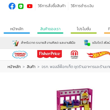
วิธีการสั่งซื้อสินค้า
วิธีการชำระเงิน
หน้าหลัก
สินค้าของเรา
โปรโมชั่น
สำหรับวาด ระบายสี งานศิลปะ และงานฝีมือ
แป้งโดว์ สไลม
หน้าหลัก
สินค้า
จรก. พอลลี่พ็อกเก็ต ชุดร้านอาหารและร้านเ