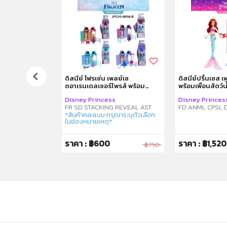
ห้องน้ำจรก.
ดิสนีย์ โฟรเซ่น เพลย์เซ
ดิสนีย์ปริ้นเซส 
ตอาเรนเดลเซอร์ไพรส์ พร้อม
พร้อมเพื่อนสัตว์น
ตุ๊กตาตัวเล็ก คละแบบ
 Poop
Disney Princess
Disney Princes
FR SD STACKING REVEAL AST
FD ANML CPSL D
*สินค้าคละแบบ กรุณาระบุตัวเลือก
ในช่องหมายเหตุ*
ราคา : ฿600
ราคา : ฿1,520
฿1,750
฿750