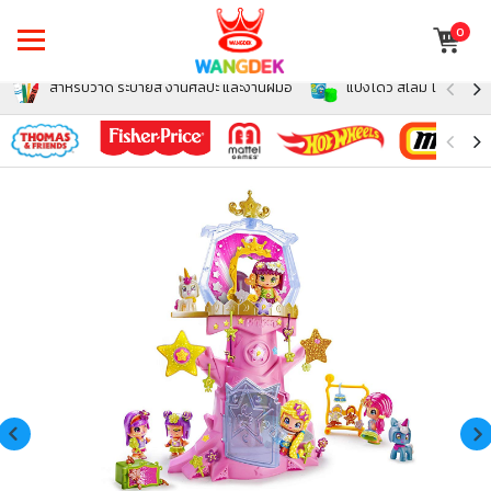
0
สำหรับวาด ระบายสี งานศิลปะ และงานฝีมือ
แป้งโดว์ สไลม์ โฟม สำหรั