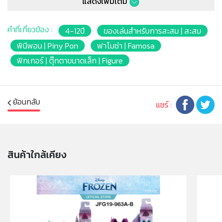
แสดงเพิ่มเติม
หมายเหตุ:
สินค้าอาจมีการเปลี่ยนแปลงลวดลาย สีสันบนผลิตภัณฑ์ หรือ
คำที่เกี่ยวข้อง :
4-12ปี
ของเล่นสำหรับการสะสม | สะสม
แพ็คเกจโดยร้านฯอาจไม่สามารถแจ้งให้ทราบล่วงหน้า และสี
ของผลิตภัณฑ์ที่แสดงบนเว็บไซต์อาจมีความแตกต่างกันจาก
พินีพอน | Piny Pon
ฟาโมซ่า | Famosa
การตั้งค่าการแสดงผลสีของแต่ละหน้าจอ
ฟิกเกอร์ | ตุ๊กตาขนาดเล็ก | Figure
คำเตือน/ข้อห้าม:
ห้ามแยกชิ้นส่วนออกจากกัน ชิ้นส่วนมีขนาดเล็ก เด็กควรใช้
ย้อนกลับ
งานในการดูแลของผู้ปกครอง หรือผู้เชี่ยวชาญ ไม่นำเข้าจมูก
แชร์ :
และขว้างปา
สินค้าใกล้เคียง