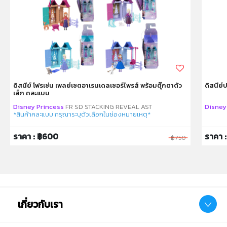
ดิสนีย์ โฟรเซ่น เพลย์เซตอาเรนเดลเซอร์ไพรส์ พร้อมตุ๊กตาตัว
ดิสนีย์
เล็ก คละแบบ
Disney Princess
FR SD STACKING REVEAL AST
Disney
*สินค้าคละแบบ กรุณาระบุตัวเลือกในช่องหมายเหตุ*
ราคา : ฿600
ราคา :
฿750
เกี่ยวกับเรา