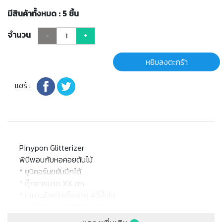
มีสินค้าทั้งหมด : 5 ชิ้น
จำนวน
-
+
หยิบลงตะกร้า
แชร์ :
Pinypon Glitterizer
พินีพอนกับหอคอยต้นไม้
* ยูนิคอร์นขยับปีกได้
* ตุ๊กตาขนาด XX cm.
* เหมาะสำหรับเด็กอายุ 4ปีขึ้นไป
* บาร์โค้ด: 8410779052995