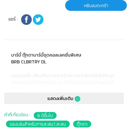
หยิบลงตะกร้า
แชร์ :
บาร์บี้ ตุ๊กตาบาร์บี้ชุดคอลเลคชั่นพิเศษ
BRB CLBRTRY DL
มอบรอยยิ้ม เสียงหัวเราะและสร้างความเพลิดเพลินให้กับลูก
น้อยของคุณได้ในทุกช่วงเวลา ไปกับชุดของเล่นจากแบรนด์
BARBIE
แสดงเพิ่มเติม
ตุ๊กตาบาร์บี้สำหรับเทศกาลแห่งความรัก บอกรักคนรักของ
คุณ
คำที่เกี่ยวข้อง :
6 ปีขึ้นไป
เขียนข้อความบนกล่อง
สำหรับเด็ก 6 ปีขึ้นไป
ของเล่นสำหรับการสะสม | สะสม
ตุ๊กตา