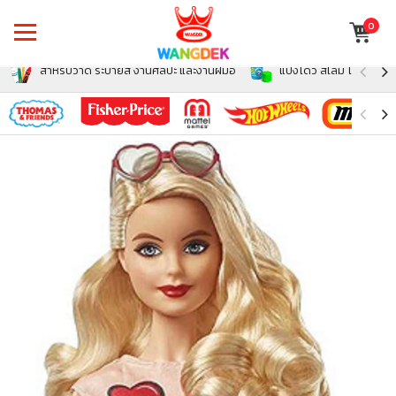
0
สำหรับวาด ระบายสี งานศิลปะ และงานฝีมือ
แป้งโดว์ สไลม์ โฟม สำหรั