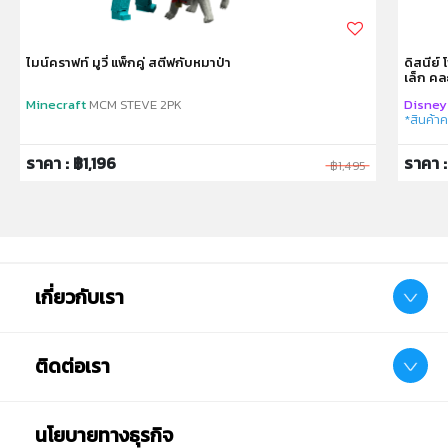
ไมน์คราฟท์ มูวี่ แพ็กคู่ สตีฟกับหมาป่า
ดิสนีย์
เล็ก ค
Minecraft
MCM STEVE 2PK
Disney
*สินค้า
ราคา : ฿1,196
ราคา 
฿1,495
เกี่ยวกับเรา
ติดต่อเรา
นโยบายทางธุรกิจ