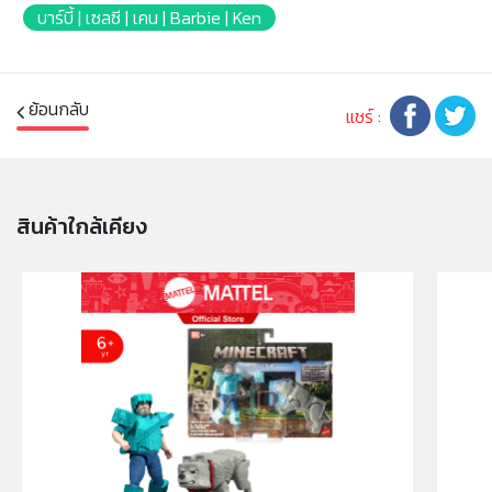
บาร์บี้ | เซลซี | เคน | Barbie | Ken
หมายเหตุ:
สินค้าอาจมีการเปลี่ยนแปลงลวดลาย สีสันบนผลิตภัณฑ์ หรือ
แพ็คเกจโดยร้านฯอาจไม่สามารถแจ้งให้ทราบล่วงหน้า และสี
ย้อนกลับ
ของผลิตภัณฑ์ที่แสดงบนเว็บไซต์อาจมีความแตกต่างกันจาก
แชร์ :
การตั้งค่าการแสดงผลสีของแต่ละหน้าจอ
คำเตือน/ข้อห้าม:
ห้ามแยกชิ้นส่วนออกจากกัน ชิ้นส่วนมีขนาดเล็ก เด็กควรใช้
สินค้าใกล้เคียง
งานในการดูแลของผู้ปกครอง หรือผู้เชี่ยวชาญ ไม่นำเข้าจมูก
และขว้างปา