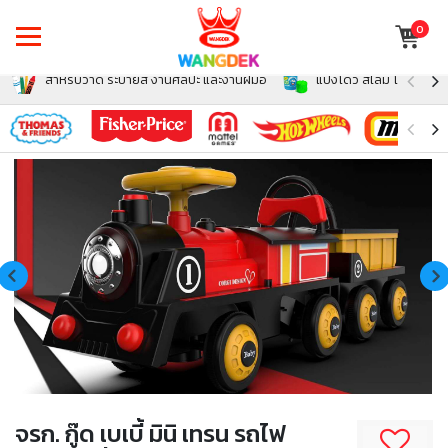
0
สำหรับวาด ระบายสี งานศิลปะ และงานฝีมือ
แป้งโดว์ สไลม์ โฟม สำหรั
จรก. กู๊ด เบเบี้ มินิ เทรน รถไฟ