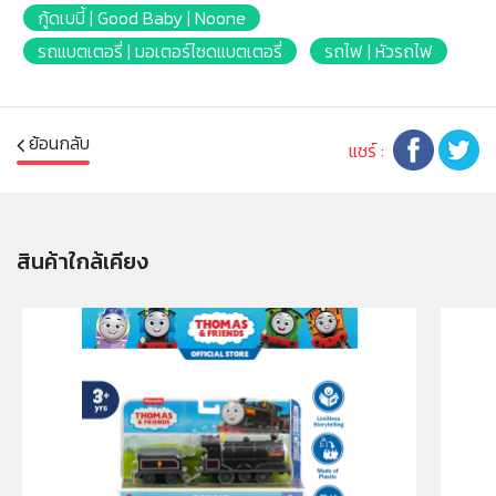
* เหมาะสำหรับเด็กอายุ: 3ปีขึ้นไป
กู้ดเบบี้ | Good Baby | Noone
รถแบตเตอรี่ | มอเตอร์ไซดแบตเตอรี่
รถไฟ | หัวรถไฟ
หมายเหตุ:
สินค้าอาจมีการเปลี่ยนแปลงลวดลาย สีสันบนผลิตภัณฑ์ หรือ
แพ็คเกจโดยร้านฯอาจไม่สามารถแจ้งให้ทราบล่วงหน้า และสี
ของผลิตภัณฑ์ที่แสดงบนเว็บไซต์อาจมีความแตกต่างกันจาก
ย้อนกลับ
แชร์ :
การตั้งค่าการแสดงผลสีของแต่ละหน้าจอ
คำเตือน/ข้อห้าม:
ห้ามแยกชิ้นส่วนออกจากกัน ชิ้นส่วนมีขนาดเล็ก เด็กควรใช้
สินค้าใกล้เคียง
งานในการดูแลของผู้ปกครอง หรือผู้เชี่ยวชาญ ไม่นำเข้าจมูก
และขว้างปา