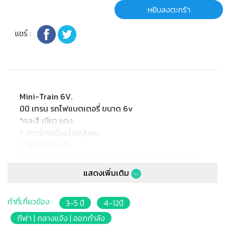
หยิบลงตะกร้า
แชร์ :
Mini-Train 6V.
มินิ เทรน รถไฟแบตเตอรี่ ขนาด 6v
*คละสี เขียว แดง
* สตาร์ตเครื่องโดยปุ่มกด
* ไฟLED รอบคัน
* ระบบเสียง multi-function system รองรับ USB/MP3
* Barcode:
แสดงเพิ่มเติม
* Battery: 6V 4.5AH x1
* Motor: 6V 18W x1
คำที่เกี่ยวข้อง :
3-5 ปี
4-12ปี
* Product size: 120 x35 x45cm.
* Package size: 69 x27 x50cm.
กีฬา | กลางแจ้ง | ออกกำลัง