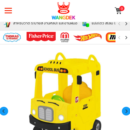
0
สำหรับวาด ระบายสี งานศิลปะ และงานฝีมือ
แป้งโดว์ สไลม์ โฟม สำหรั