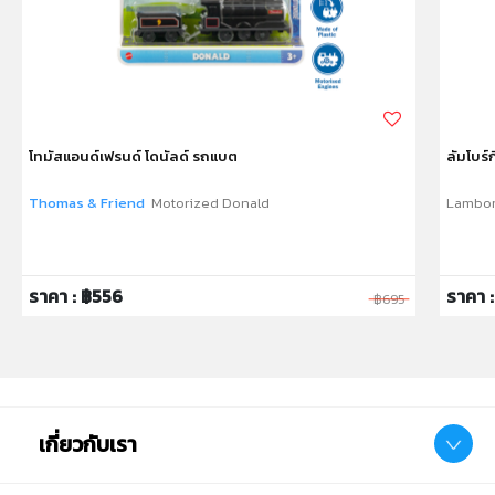
* Material: PP, PP, EVA
* Product Size: (W)51 x(L)74.5 x(H)93.5cm.
* Package Size: (W)50 x(L)70 x(H)90 cm
* Product Weight: 16kg.
* เหมาะสำหรับเด็กอายุ: 2-6ปี
โทมัสแอนด์เฟรนด์ โดนัลด์ รถแบต
ลัมโบร์ก
หมายเหตุ:
สินค้าอาจมีการเปลี่ยนแปลงลวดลาย สีสันบนผลิตภัณฑ์ หรือ
Thomas & Friend
Motorized Donald
Lambor
แพ็คเกจโดยร้านฯอาจไม่สามารถแจ้งให้ทราบล่วงหน้า และสี
ของผลิตภัณฑ์ที่แสดงบนเว็บไซต์อาจมีความแตกต่างกันจาก
การตั้งค่าการแสดงผลสีของแต่ละหน้าจอ
ราคา : ฿556
ราคา 
฿695
คำเตือน/ข้อห้าม:
ห้ามแยกชิ้นส่วนออกจากกัน ชิ้นส่วนมีขนาดเล็ก เด็กควรใช้
งานในการดูแลของผู้ปกครอง หรือผู้เชี่ยวชาญ ไม่นำเข้าจมูก
และขว้างปา
เกี่ยวกับเรา