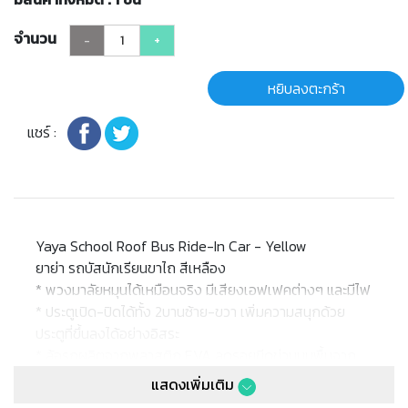
จำนวน
-
+
หยิบลงตะกร้า
แชร์ :
Yaya School Roof Bus Ride-In Car - Yellow
ยาย่า รถบัสนักเรียนขาไถ สีเหลือง
* พวงมาลัยหมุนได้เหมือนจริง มีเสียงเอฟเฟคต่างๆ และมีไฟ
* ประตูเปิด-ปิดได้ทั้ง 2บานซ้าย-ขวา เพิ่มความสนุกด้วย
ประตูที่ขึ้นลงได้อย่างอิสระ
* ล้อรถผลิตจากพลาสติก EVA ลดรอยขีดข่วนบนพื้นจาก
การเล่น ล้อหน้าหมุนได้ 360 องศา ปลอดสารพิษ และไร้เสียง
แสดงเพิ่มเติม
รบกวน