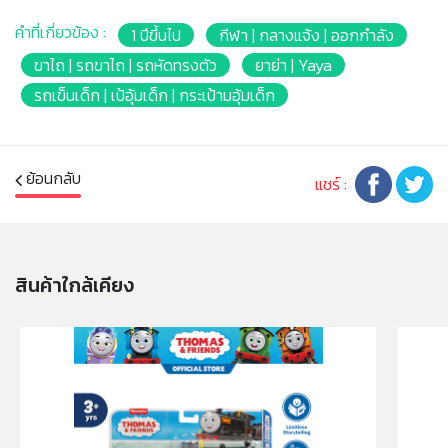
* เพิ่มพื้นที่เก็บของด้านท้ายรถให้เด็กๆได้พกพาของเล่นชิ้น
คำที่เกี่ยวข้อง :
1 ปีขึ้นไป
กีฬา | กลางแจ้ง | ออกกำลัง
เล็กอื่นๆไปเล่นกับรถได้
* ผู้ปกครองสามารถใช้มือจับบนหลังคารถเข็นรถพาเด็กๆ
ขาไถ | รถขาไถ | รถหัดทรงตัว
ยาย่า | Yaya
ออกไปนอกบ้านได้เหมือนรถเข็นเด็ก นอกจากนี้หลังคารถยัง
รถเข็นเด็ก | เป้อุ้มเด็ก | กระเป้ามอุ้มเด็ก
ออกแบบมาให้สามารถวางของได้อีกด้วย
* ที่พักเท้าเลื่อนเก็บได้เพื่อให้เด็กได้ใช้งานตามช่วงวัยที่โตขึ้น
หรือตามความต้องการของพวกเขา
ย้อนกลับ
* เพื่อให้เด็กๆได้เล่นสนุกอย่างปลอดภัย มุมตามจุดต่างๆบน
แชร์ :
รถออกแบบให้โค้งมนเพื่อความปลอดภัยของพวกเขา
* รับน้ำหนักได้: 25-30 กิโลกรัม
* ข้อสังเกตุ: อาจสังเกตุเห็นรอยจุดหรือเส้นสีดำบนผิวของ
ผลิตภัณฑ์ นั่นไม่ใช่ข้อบกพร่องระหว่างการผลิตที่เป็นเหตุให้
สินค้าใกล้เคียง
เปลี่ยนหรือคืนสินค้า แต่เป็นรอยจากกระบวนการที่เกิดขึ้นเป็น
ปกติระหว่างการผลิตซึ่งไม่เป็นอันตรายต่อมนุษย์
* ไม่แนะนำให้เล่นบนเสื่อ พรม แผ่นรองคลาน แผ่นโฟม หรือ
ผ้าปูพื้นต่างๆ เพราะอาจทำให้การหมุนของล้อเสีย
ประสิทธิภาพ
* Barcode : '8851543439220
* Battery: 1.5v AA x 2 (ไม่รวมอยู่ในผลิตภัณฑ์)