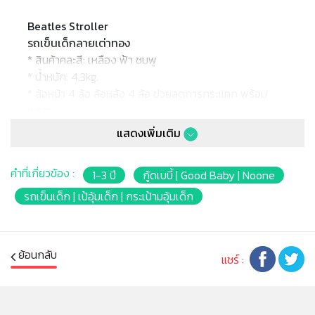
Beatles Stroller
รถเข็นเด็กลายเต่าทอง
* สินค้าคละสี: เหลือง ฟ้า ชมพู
* น้ำหนัก: 4.3kg.
* ล้อหน้า 4 ล้อ ล้อหลัง 4 ล้อ ช่วยลดการกระแทก พร้อม
เบรก
* ขนาดตอนกาง: 75x48.5x103cm.
แสดงเพิ่มเติม
* ขนาดตอนพับ: 103x28x32cm.
* ขนาดลัง: 28x23x99.5cm.
คำที่เกี่ยวข้อง :
1-3 ปี
กู้ดเบบี้ | Good Baby | Noone
* รับน้ำหนักได้ - kg.
* เหมาะสำหรับเด็กอายุ 3ปี
รถเข็นเด็ก | เป้อุ้มเด็ก | กระเป้ามอุ้มเด็ก
หมายเหตุ:
สินค้าอาจมีการเปลี่ยนแปลงลวดลาย สีสันบนผลิตภัณฑ์ หรือ
ย้อนกลับ
แชร์ :
แพ็คเกจโดยร้านฯอาจไม่สามารถแจ้งให้ทราบล่วงหน้า และสี
ของผลิตภัณฑ์ที่แสดงบนเว็บไซต์อาจมีความแตกต่างกันจาก
การตั้งค่าการแสดงผลสีของแต่ละหน้าจอ