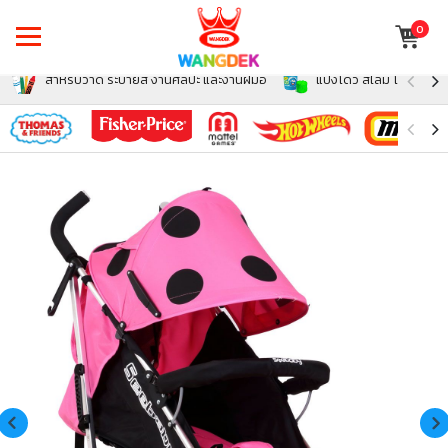
0
สำหรับวาด ระบายสี งานศิลปะ และงานฝีมือ
แป้งโดว์ สไลม์ โฟม สำหรั