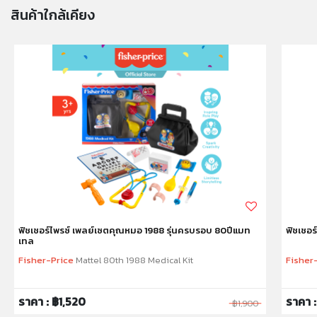
สินค้าใกล้เคียง
คำเตือน/ข้อห้าม:
ห้ามแยกชิ้นส่วนออกจากกัน ชิ้นส่วนมีขนาดเล็ก เด็กควรใช้
งานในการดูแลของผู้ปกครอง หรือผู้เชี่ยวชาญ ไม่นำเข้าจมูก
และขว้างปา
ฟิชเชอร์ไพรซ์ เพลย์เซตคุณหมอ 1988 รุ่นครบรอบ 80ปีแมท
ฟิชเชอร
เทล
Fisher-Price
Mattel 80th 1988 Medical Kit
Fisher
ราคา : ฿1,520
ราคา 
฿1,900