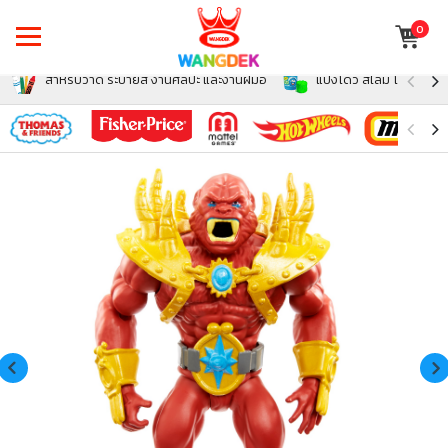
0
สำหรับวาด ระบายสี งานศิลปะ และงานฝีมือ
แป้งโดว์ สไลม์ โฟม สำหรั