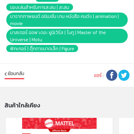
สินค้าอาจมีการเปลี่ยนแปลงลวดลาย สีสันบนผลิตภัณฑ์ หรือ
ของเล่นสำหรับการสะสม | สะสม
แพ็คเกจโดยร้านฯอาจไม่สามารถแจ้งให้ทราบล่วงหน้า และสี
มาจากภาพยนต์ อนิเมชั่น เกม หนังสือ คนดัง | animation |
ของผลิตภัณฑ์ที่แสดงบนเว็บไซต์อาจมีความแตกต่างกันจาก
movie
การตั้งค่าการแสดงผลสีของแต่ละหน้าจอ
มาสเตอร์ ออฟ เดอะ ยูนิเวิร์ส | โมทู | Master of the
Universe | Motu
คำเตือน/ข้อห้าม:
ฟิกเกอร์ | ตุ๊กตาขนาดเล็ก | Figure
ห้ามแยกชิ้นส่วนออกจากกัน ชิ้นส่วนมีขนาดเล็ก เด็กควรใช้
งานในการดูแลของผู้ปกครอง หรือผู้เชี่ยวชาญ ไม่นำเข้าจมูก
และขว้างปา
ย้อนกลับ
แชร์ :
สินค้าใกล้เคียง