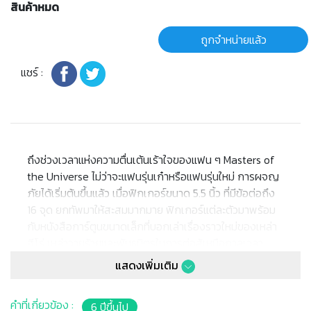
สินค้าหมด
ถูกจำหน่ายแล้ว
แชร์ :
ถึงช่วงเวลาแห่งความตื่นเต้นเร้าใจของแฟน ๆ Masters of
the Universe ไม่ว่าจะแฟนรุ่นเก๋าหรือแฟนรุ่นใหม่ การผจญ
ภัยได้เริ่มต้นขึ้นแล้ว เมื่อฟิกเกอร์ขนาด 5.5 นิ้ว ที่มีข้อต่อถึง
16 จุด ยกทัพมาให้สะสมมากมาย ฟิกเกอร์แต่ละตัวมาพร้อม
กับหนังสือการ์ตูนขนาดเล็กที่บอกเล่าเรื่องราวใหม่ของเหล่า
ฮีโร่ เหล่าวายร้ายและพันธมิตรในการต่อสู้เหนือกาลเวลา
ระหว่างความดีและความชั่ว บรรจุภัณฑ์ออกแบบมาในแนว
แสดงเพิ่มเติม
ย้อนยุคสไตล์คลาสสิก
คำที่เกี่ยวข้อง :
6 ปีขึ้นไป
หมายเหตุ: