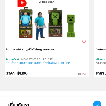
ไมน์คราฟต์ รุ่นมูฟวี่ ตัวใหญ่ คละแบบ
ไมน์ครา
MineCraft
MOV STMT SCL FG AST
Minecr
*สินค้าคละแบบ กรุณาระบุตัวเลือกในช่องหมายเหตุ*
*สินค้า
ราคา : ฿1,196
ราคา 
฿1,495
เกี่ยวกับเรา