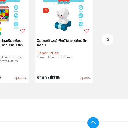
ตห่วงเรียงซ้อน
ฟิชเชอร์ไพรซ์ พี่หมีโพลาร์ช่วยฝึก
ฟิชเชอร์ไพรซ์ เซต
ุ่นครบรอบ 80ปี
คลาน
เสริมพัฒนาการ
Fisher-Price
Fisher-Price
Laugh & Learn 
nd Snap Lock
Crawl-After Polar Bear
Cash Register
attel 80th
0
ราคา : ฿716
ราคา : ฿2,120
฿1,350
฿895