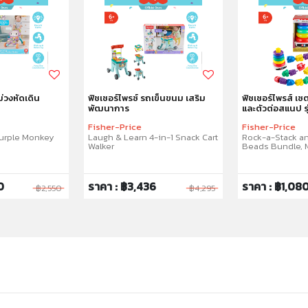
ม่วงหัดเดิน
ฟิชเชอร์ไพรซ์ รถเข็นขนม เสริม
ฟิชเชอร์ไพรส์ เซ
พัฒนาการ
และตัวต่อสแนป ร
แมทเทล
Fisher-Price
Fisher-Price
Purple Monkey
Laugh & Learn 4-in-1 Snack Cart
Rock-a-Stack a
Walker
Beads Bundle, M
0
ราคา : ฿3,436
ราคา : ฿1,08
฿2,550
฿4,295