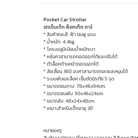
Pocket Car Stroller
รถเข็นเด็ก พ็อกเก็ต คาร์
* สินค้าคละสี: ฟ้า ชมพู แดง
* น้ำหนัก: 4.4kg.
* โครงอลูมิเนียมน้ำหนักเบา
* หลังคาสามารถถอดออกได้และปรับได้
* ตัวล็อคด้านหน้าถอดออกได้
* ล้อเลื่อน 360 องศาสามารถถอดและหมุนได้
* ระบบพับและล็อค เข็มขัดนิรภัย 5 จุด
* ขนาดตอนกาง: 78x46x94cm.
* ขนาดตอนพับ: 50x46x24cm.
* ขนาดลัง: 48x24x48cm.
* เหมาะสำหรับเด็กอายุ 3ปี
หมายเหตุ:
สินค้าอาจมีการเปลี่ยนแปลงลวดลาย สีสันบนผลิต