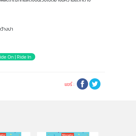
ขว้างปา
Ride On | Ride In
แชร์ :