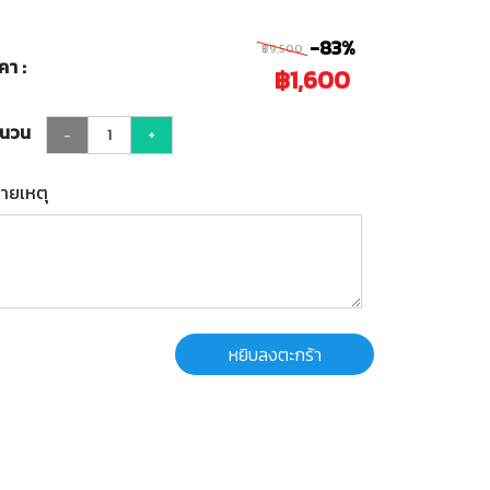
-83%
฿9,500
คา :
฿1,600
ำนวน
-
+
ายเหตุ
หยิบลงตะกร้า