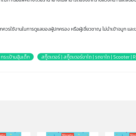
็กควรใช้งานในการดูแลของผู้ปกครอง หรือผู้เชี่ยวชาญ ไม่นำเข้าจมูก และ
| กระเป้ามอุ้มเด็ก
สกู๊ตเตอร์ | สกู๊ตเตอร์ขาไถ | รถขาไถ | Scooter | 