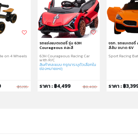
รถแข่งแบตเตอรี่ รุ่น 63H
จรก. รถแบเตอรี่ 
Courageous คละสี
สีส้ม ขนาด 6V
de on 4 Wheels
63H Courageous Racing Car
Sport Racing Bat
with R/C
สินค้าคละแบบ กรุณาระบุตัวเลือกใน
ช่องหมายเหตุ
9
ราคา : ฿4,499
ราคา : ฿3,39
฿5,195
฿8,400