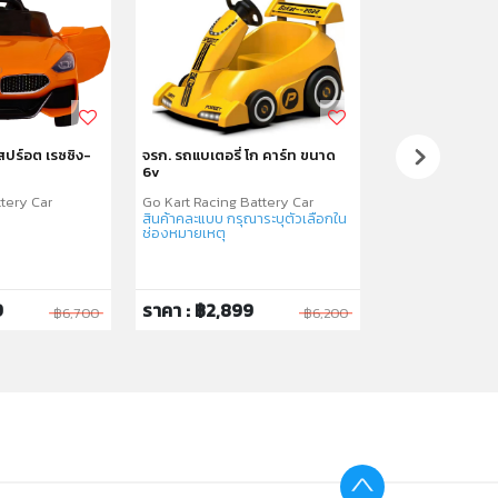
สปร์อต เรซซิง-
จรก. รถแบเตอรี่ โก คาร์ท ขนาด
จรก. ยาย่า เฮลโล
6v
tery Car
Go Kart Racing Battery Car
Yaya Hello Kitty
สินค้าคละแบบ กรุณาระบุตัวเลือกใน
ช่องหมายเหตุ
9
ราคา : ฿2,899
ราคา : ฿2,99
฿6,700
฿6,200