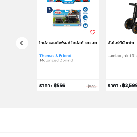
โทมัสแอนด์เฟรนด์ โดนัลด์ รถแบต
ลัมโบร์กีนี ขาไถ
น พร้อมรีโมท
ley Battery Car
Thomas & Friend
Lamborghini Ri
Motorized Donald
ระบุตัวเลือกใน
9
ราคา : ฿556
ราคา : ฿2,59
฿23,900
฿695