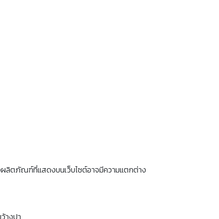
งผลิตภัณฑ์ที่แสดงบนเว็บไซต์อาจมีความแตกต่าง
ขว้างปา