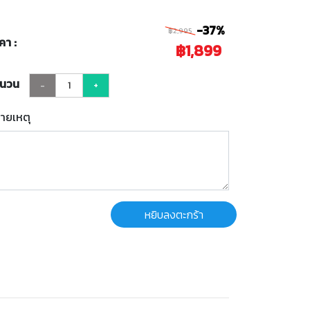
-37%
฿2,995
คา :
฿1,899
ำนวน
-
+
ายเหตุ
หยิบลงตะกร้า