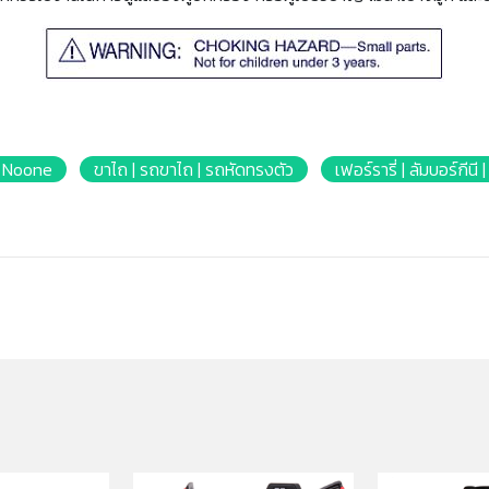
 | Noone
ขาไถ | รถขาไถ | รถหัดทรงตัว
เฟอร์รารี่ | ลัมบอร์กีน