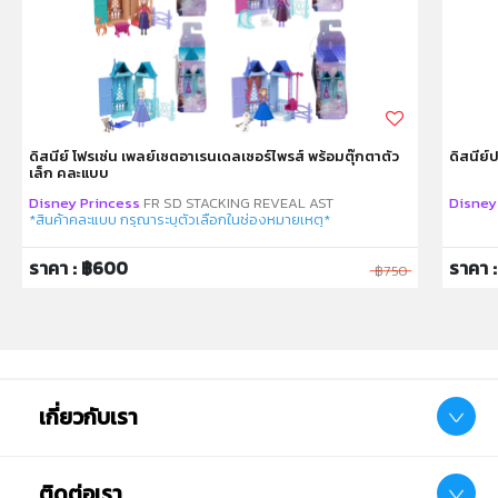
ดิสนีย์ โฟรเซ่น เพลย์เซตอาเรนเดลเซอร์ไพรส์ พร้อมตุ๊กตาตัว
ดิสนีย์
เล็ก คละแบบ
Disney Princess
FR SD STACKING REVEAL AST
Disney
*สินค้าคละแบบ กรุณาระบุตัวเลือกในช่องหมายเหตุ*
ราคา : ฿600
ราคา :
฿750
เกี่ยวกับเรา
ติดต่อเรา