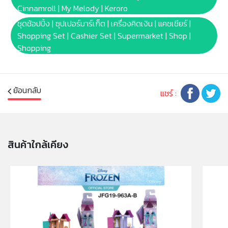
งานในการดูแลของผู้ปกครอง หรือผู้เชี่ยวชาญ ไม่นำเข้าจมูก
Cinnamroll | My Melody | Keroro
และขว้างปา
ชุดช้อปปิ้ง | ซุปเปอร์มาร์เก็ต | เครื่องคิดเงิน | แคชเชียร์ |
Shopping Set | Cashier Set | Supermarket | Shop |
Shopping
ย้อนกลับ
แชร์ :
สินค้าใกล้เคียง