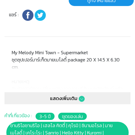
ถูกจำหน่ายแล้ว
แชร์ :
My Melody Mini Town - Supermarket
ชุดซุปเปอร์มาร์เก็ตมายเมโลดี้ package 20 X 14.5 X 6.30
cm.
หมายเหตุ:
สินค้าอาจมีการเปลี่ยนแปลงลวดลาย สีสันบนผลิตภัณฑ์ หรือ
แพ็คเกจโดยร้านฯอาจไม่สามารถแจ้งให้ทราบล่วงหน้า และสี
แสดงเพิ่มเติม
ของผลิตภัณฑ์ที่แสดงบนเว็บไซต์อาจมีความแตกต่างกันจาก
การตั้งค่าการแสดงผลสีของแต่ละหน้าจอ
คำที่เกี่ยวข้อง :
3-5 ปี
ชุดของเล่น
คำเตือน/ข้อห้าม:
ซานริโอซานริโอ | เฮลโล คิตตี้ | คุโรมิ | ซินามอโรล | มาย
ห้ามแยกชิ้นส่วนออกจากกัน ชิ้นส่วนมีขนาดเล็ก เด็กควรใช้
เมโลดี้ | เคโระโระ | Sanrio | Hello Kitty | Kuromi |