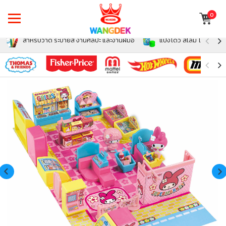
0
สำหรับวาด ระบายสี งานศิลปะ และงานฝีมือ
แป้งโดว์ สไลม์ โฟม สำหรั