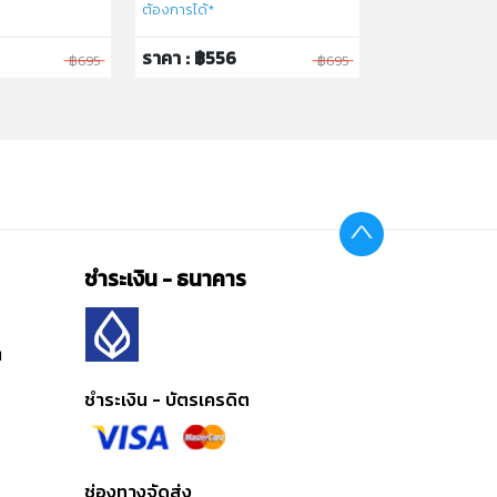
ต้องการได้*
ราคา : ฿556
ราคา : ฿1,596
฿695
฿695
ชำระเงิน - ธนาคาร
ต
ชำระเงิน - บัตรเครดิต
ช่องทางจัดส่ง