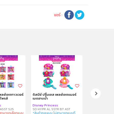
แชร์ :
 เพลย์เซตทาวเวอร์
ดิสนีย์ ปริ้นเซส เพลย์เซตเเมอร์
ดิสนีย์ ปริ้นเซส
์ไพรส์
เมดอาบน้ำ
เจ้าชายและเรือ
s
Disney Princess
Disney Princes
ASST S25
SD HYPR AL SSTR BT AST
ม่สามารถเลือกแบบ
*สินค้าคละแบบ ไม่สามารถแบบที่