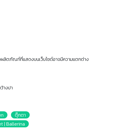
งผลิตภัณฑ์ที่แสดงบนเว็บไซต์อาจมีความแตกต่าง
ขว้างปา
en
ตุ๊กตา
et | Ballerina