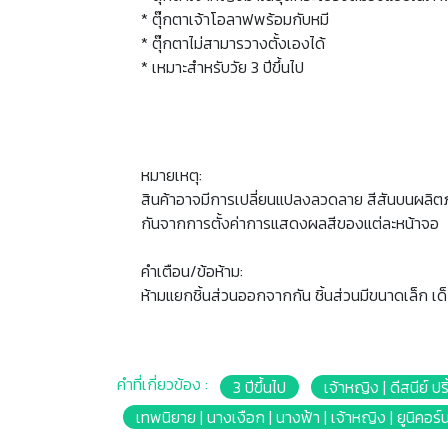
* ตุ๊กตาเจ้าโอลาฟพร้อมกับหมี
* ตุ๊กตาไม่สามารวางตั้งเองได้
* เหมาะสำหรับวัย 3 ปีขึ้นไป
หมายเหตุ:
สินค้าอาจมีการเปลี่ยนแปลงลวดลาย สีสันบนผลิต
กันจากการตั้งค่าการแสดงผลสีของแต่ละหน้าจอ
คำเตือน/ข้อห้าม:
ห้ามแยกชิ้นส่วนออกจากกัน ชิ้นส่วนมีขนาดเล็ก เด
คำที่เกี่ยวข้อง :
3 ปีขึ้นไป
เจ้าหญิง | ดีสนีย์ ป
เทพนิยาย | นางเงือก | นางฟ้า | เจ้าหญิง | ยูนิคอร์น