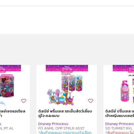
เพลย์เซตแอเรียล
ดิสนีย์ พริ้นเซส รถเข็นสัตว์เลี้ยง
ดิสนีย์ ปริ้นเซส
้ำ
คู่ใจ คละแบบ
เจ้าหญิงแบบเซอร
s
Disney Princess
Disney Princes
L PT AL
FD ANML OPP STRLR ASST
SD TURRET RVL 
*สินค้าคละแบบ กรุณาระบุตัวเลือก
*สินค้าคละแบบ ไ