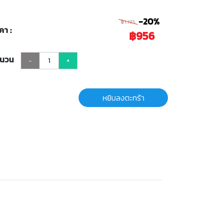
-20%
฿1,195
คา :
฿956
ำนวน
-
+
หยิบลงตะกร้า