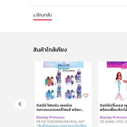
ย้อนกลับ
สินค้าใกล้เคียง
ห้องน้ำจรก.
ดิสนีย์ โฟรเซ่น เพลย์เซ
ดิสนีย์ปริ้นเซส 
ตอาเรนเดลเซอร์ไพรส์ พร้อม
พร้อมเพื่อนสัตว์น
ตุ๊กตาตัวเล็ก คละแบบ
 Poop
Disney Princess
Disney Princes
FR SD STACKING REVEAL AST
FD ANML CPSL D
*สินค้าคละแบบ กรุณาระบุตัวเลือก