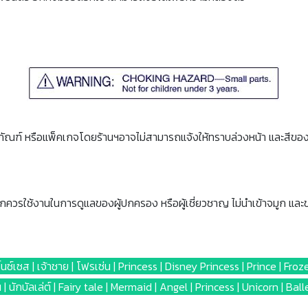
ภัณฑ์ หรือแพ็คเกจโดยร้านฯอาจไม่สามารถแจ้งให้ทราบล่วงหน้า และสีขอ
็กควรใช้งานในการดูแลของผู้ปกครอง หรือผู้เชี่ยวชาญ ไม่นำเข้าจมูก และ
ริ้นซ์เซส | เจ้าชาย | โฟรเซ่น | Princess | Disney Princess | Prince | Froz
 | นักบัลเล่ต์ | Fairy tale | Mermaid | Angel | Princess | Unicorn | Ball