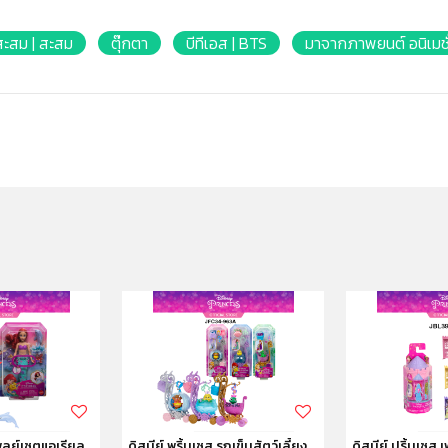
สะสม | สะสม
ตุ๊กตา
บีทีเอส | BTS
มาจากภาพยนต์ อนิเมชั
เพลย์เซตแอเรียล
ดิสนีย์ พริ้นเซส รถเข็นสัตว์เลี้ยง
ดิสนีย์ ปริ้นเซส