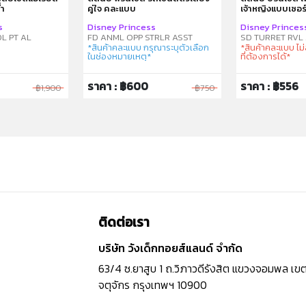
้ำ
คู่ใจ คละแบบ
เจ้าหญิงแบบเซอร
s
Disney Princess
Disney Princes
L PT AL
FD ANML OPP STRLR ASST
SD TURRET RVL 
*สินค้าคละแบบ กรุณาระบุตัวเลือก
*สินค้าคละแบบ ไ
ในช่องหมายเหตุ*
ที่ต้องการได้*
ราคา : ฿600
ราคา : ฿556
฿1,900
฿750
ติดต่อเรา
บริษัท วังเด็กทอยส์แลนด์ จำกัด
63/4 ซ.ยาสูบ 1 ถ.วิภาวดีรังสิต แขวงจอมพล เข
จตุจักร กรุงเทพฯ 10900