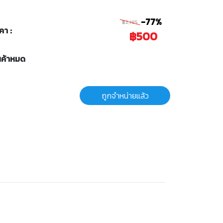
-77%
฿2,195
คา :
฿500
นค้าหมด
ถูกจำหน่ายแล้ว