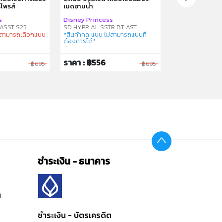
์ไพรส์
เมดอาบน้ำ
เจ้าชายและเรือ
s
Disney Princess
Disney Princes
ASST S25
SD HYPR AL SSTR BT AST
ม่สามารถเลือกแบบ
*สินค้าคละแบบ ไม่สามารถแบบที่
ต้องการได้*
ราคา : ฿556
ราคา : ฿1,596
฿695
฿695
ชำระเงิน - ธนาคาร
ต
ชำระเงิน - บัตรเครดิต