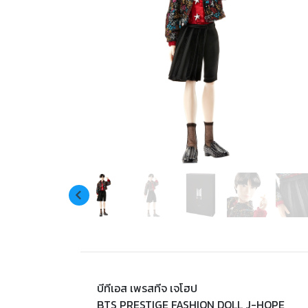
บีทีเอส เพรสทีจ เจโฮป
BTS PRESTIGE FASHION DOLL J-HOPE