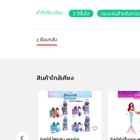
คำที่เกี่ยวข้อง :
3 ปีขึ้นไป
ของเล่นสำหรับการ
ย้อนกลับ
สินค้าใกล้เคียง
ห้องน้ำจรก.
ดิสนีย์ โฟรเซ่น เพลย์เซ
ดิสนีย์ปริ้นเซส 