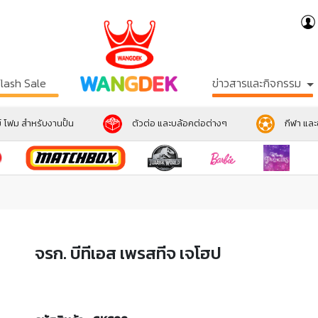
Flash Sale
ข่าวสารและกิจกรรม
์ โฟม สำหรับงานปั้น
ตัวต่อ และบล้อคต่อต่างๆ
กีฬา แล
จรก. บีทีเอส เพรสทีจ เจโฮป