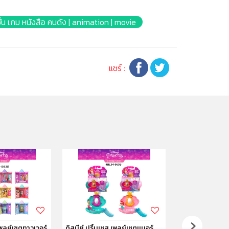
่น เกม หนังสือ คนดัง | animation | movie
แชร์ :
 เพลย์เซตทาวเวอร์
ดิสนีย์ ปริ้นเซส เพลย์เซตเเมอร์
ดิสนีย์ ปริ้นเซส