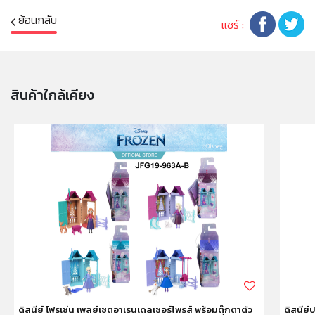
1984 dolls and toys, kids can collect their favorite
ย้อนกลับ
characters to build out the world and create their
แชร์ :
own super-heroic stories! Each sold separately,
subject to availability. Colors and decorations may
vary.
สินค้าใกล้เคียง
Celebrate the return of Wonder Woman™ in Wonder
Woman 1984 with dolls inspired by fan-favorite
characters and scenes from the film!
This film-inspired Diana Prince™ doll looks just like
her onscreen character in her elegant gala gown,
nude shoes and a golden cuff bracelet.
Flexible at the shoulders, elbows, hips and knees,
this Superhero doll is ready for powerful posing and
play!
Fans and collectors 6 years old and up can relive
ดิสนีย์ โฟรเซ่น เพลย์เซตอาเรนเดลเซอร์ไพรส์ พร้อมตุ๊กตาตัว
ดิสนีย์