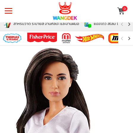
0
สำหรับวาด ระบายสี งานศิลปะ และงานฝีมือ
แป้งโดว์ สไลม์ โฟม สำหรั