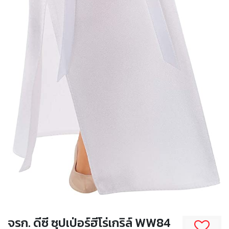
จรก. ดีซี ซุปเป่อร์ฮีโร่เกริล์ WW84