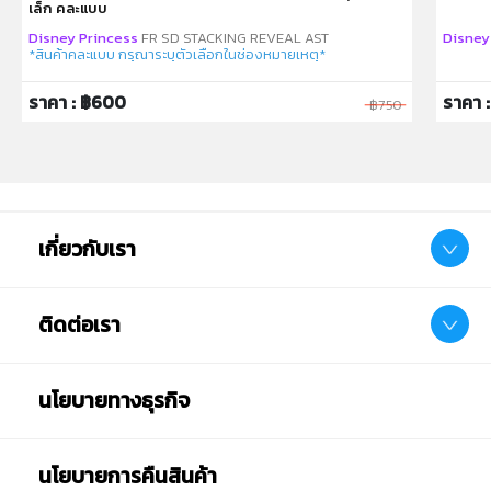
เล็ก คละแบบ
their favorite movie moments with Diana Prince™
Disney Princess
FR SD STACKING REVEAL AST
Disney
doll in her gorgeous gala gown, perfect for displays,
*สินค้าคละแบบ กรุณาระบุตัวเลือกในช่องหมายเหตุ*
storytelling or fashion play.
ราคา : ฿600
ราคา :
฿750
With Wonder Woman 1984 dolls and toys, kids can
collect their favorite characters to build out the
world and create their own super-heroic stories
(each sold separately, subject to availability).
เกี่ยวกับเรา
หมายเหตุ:
สินค้าอาจมีการเปลี่ยนแปลงลวดลาย สีสันบนผลิตภัณฑ์ หรือ
แพ็คเกจโดยร้านฯอาจไม่สามารถแจ้งให้ทราบล่วงหน้า และสี
ติดต่อเรา
ของผลิตภัณฑ์ที่แสดงบนเว็บไซต์อาจมีความแตกต่างกันจาก
การตั้งค่าการแสดงผลสีของแต่ละหน้าจอ
นโยบายทางธุรกิจ
คำเตือน/ข้อห้าม:
ห้ามแยกชิ้นส่วนออกจากกัน ชิ้นส่วนมีขนาดเล็ก เด็กควรใช้
งานในการดูแลของผู้ปกครอง หรือผู้เชี่ยวชาญ ไม่นำเข้าจมูก
นโยบายการคืนสินค้า