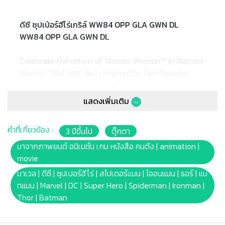
ดีซี ซุปเป่อร์ฮีโร่เกริล์ WW84 OPP GLA GWN DL
WW84 OPP GLA GWN DL
Celebrate the return of Wonder Woman™ in Wonder
Woman 1984 with dolls inspired by fan-favorite
characters and scenes from the movie, like this
Diana Prince™ doll in her gorgeous gala gown. From
แสดงเพิ่มเติม
Amazon princess to the world's greatest warrior,
Wonder Woman™ is at the height of her power but
คำที่เกี่ยวข้อง :
3 ปีขึ้นไป
ตุ๊กตา
living a quiet life as Smithsonian curator Diana
Prince™ in this new chapter of the Wonder Woman™
มาจากภาพยนต์ อนิเมชั่น เกม หนังสือ คนดัง | animation |
story. This Diana Prince™ doll looks just like her
movie
onscreen character in her elegant, satiny white
มาเวล | ดีซี | ซุปเปอร์ฮีโร่ | สไปเดอร์แมน | ไออนแมน | ธอร์ | แบ
gown with nude shoes a golden cuff bracelet. She
ทแมน | Marvel | DC | Super Hero | Spiderman | Ironman |
can bend at the shoulders, elbows, hips and knees
Thor | Batman
for powerful posing -- perfect for displays, fashion
play or action-storytelling! With Wonder Woman