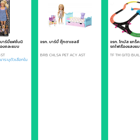
บาร์บี้แฟชั่นนิ
จรก. บาร์บี้ ตุ๊กตาเชลซี
จรก. โทมัส แทร็
ำรองคละแบบ
รถไฟเรืองแสงแบ
SST
BRB CHLSA PET ACY AST
TF TM GITD BUI
ณาระบุตัวเลือกใน