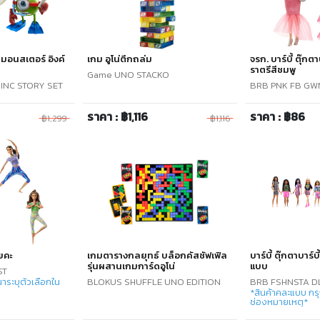
์ มอนสเตอร์ อิงค์
เกม อูโน่ตึกถล่ม
จรก. บาร์บี้ ตุ๊กต
ราตรีสีชมพู
Game UNO STACKO
INC STORY SET
BRB PNK FB GW
ราคา : ฿1,116
ราคา : ฿86
฿1,299
฿1,116
โยคะ
เกมตารางกลยุทธ์ บล็อกคัสชัฟเฟิล
บาร์บี้ ตุ๊กตาบาร์
รุ่นผสานเกมการ์ดอูโน่
แบบ
ST
าระบุตัวเลือกใน
BLOKUS SHUFFLE UNO EDITION
BRB FSHNSTA D
*สินค้าคละแบบ กรุ
ช่องหมายเหตุ*