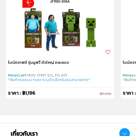
ไมน์คราฟต์ รุ่นมูฟวี่ ตัวใหญ่ คละแบบ
ไมน์ครา
MineCraft
MOV STMT SCL FG AST
Minecr
*สินค้าคละแบบ กรุณาระบุตัวเลือกในช่องหมายเหตุ*
*สินค้า
ราคา : ฿1,196
ราคา 
฿1,495
เกี่ยวกับเรา