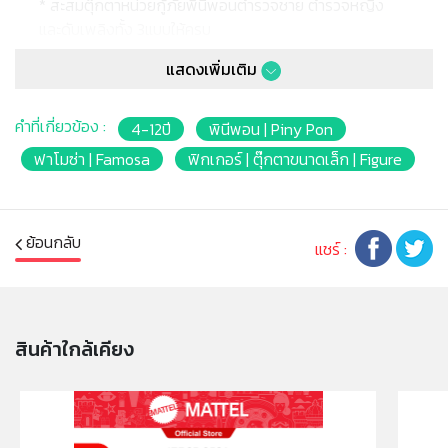
* สะสมตุ๊กตาหน่วยกู้ภัยพินีพอนตำรวจชาย ตำรวจหญิง
และดับเพลิงทั้ง 3แบบให้ครบ
* ในแพ็คมีตุ๊กตาหน่วยกู้ภัย และเจ้าหมากู้ภัยอย่างละ 1ตัว
แสดงเพิ่มเติม
* Product size : ตุ๊กตาขนาด 7cm.
* Package size : 15 x 6 x 14 cm
* เหมาะสำหรับเด็กอายุ 4ปีขึ้นไป
คำที่เกี่ยวข้อง :
4-12ปี
พินีพอน | Piny Pon
* บาร์โค้ด: 8410779069788
ฟาโมซ่า | Famosa
ฟิกเกอร์ | ตุ๊กตาขนาดเล็ก | Figure
ย้อนกลับ
แชร์ :
สินค้าใกล้เคียง