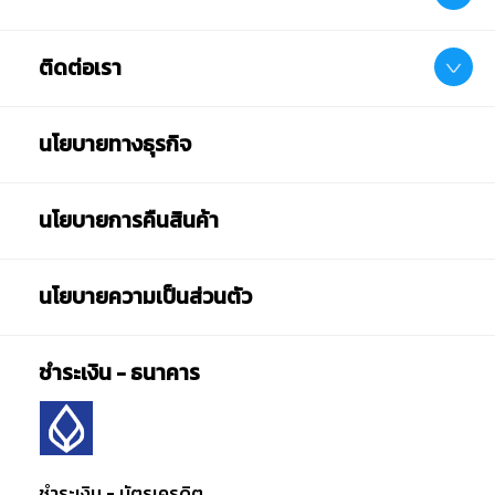
ติดต่อเรา
นโยบายทางธุรกิจ
นโยบายการคืนสินค้า
หมายเหตุ:
นโยบายความเป็นส่วนตัว
สินค้าอาจมีการเปลี่ยนแปลงลวดลาย สีสันบนผลิตภัณฑ์ หรือ
แพ็คเกจโดยร้านฯอาจไม่สามารถแจ้งให้ทราบล่วงหน้า และสี
ชำระเงิน - ธนาคาร
ของผลิตภัณฑ์ที่แสดงบนเว็บไซต์อาจมีความแตกต่างกันจาก
การตั้งค่าการแสดงผลสีของแต่ละหน้าจอ
คำเตือน/ข้อห้าม:
ห้ามแยกชิ้นส่วนออกจากกัน ชิ้นส่วนมีขนาดเล็ก เด็กควรใช้
ชำระเงิน - บัตรเครดิต