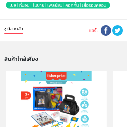
สินค้าอาจมีการเปลี่ยนแปลงลวดลาย สีสันบนผลิตภัณฑ์ หรือ
เปล | ที่นอน | โมบาย | เพลย์ยิม | คอกกั้น | เสื่อรองคลอน
แพ็คเกจโดยร้านฯอาจไม่สามารถแจ้งให้ทราบล่วงหน้า และสี
ของผลิตภัณฑ์ที่แสดงบนเว็บไซต์อาจมีความแตกต่างกันจาก
การตั้งค่าการแสดงผลสีของแต่ละหน้าจอ
ย้อนกลับ
แชร์ :
คำเตือน/ข้อห้าม:
ห้ามแยกชิ้นส่วนออกจากกัน ชิ้นส่วนมีขนาดเล็ก เด็กควรใช้
งานในการดูแลของผู้ปกครอง หรือผู้เชี่ยวชาญ ไม่นำเข้าจมูก
และขว้างปา
สินค้าใกล้เคียง