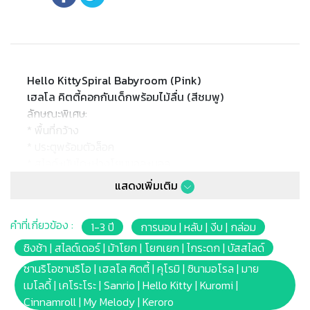
Hello KittySpiral Babyroom (Pink)
เฮลโล คิตตี้คอกกันเด็กพร้อมไม้ลื่น (สีชมพู)
ลักษณะพิเศษ:
* พื้นที่กว้าง
* ประตูพร้อมตัวล็อค
* สไลด์+บันได+ห่วงโยนบอล+บอล
* พิ้นกันลื้น
แสดงเพิ่มเติม
* Barcode: 8809539270128
* ขนาดสินค้า: 118 x 148.5 x 70cm.
คำที่เกี่ยวข้อง :
1-3 ปี
การนอน | หลับ | งีบ | กล่อม
* ขนาดแพ็คเกจ: 82 x 50.5 x 71.5cm.
* เหมาะสำหรับเด็กอายุ: คอกกัน 6เดือนขึ้นไป / สไลด์ 12เดือน
ชิงช้า | สไลด์เดอร์ | ม้าโยก | โยกเยก | ไกระดก | บัสสไลด์
ขึ้นไป
ซานริโอซานริโอ | เฮลโล คิตตี้ | คุโรมิ | ซินามอโรล | มาย
เมโลดี้ | เคโระโระ | Sanrio | Hello Kitty | Kuromi |
หมายเหตุ:
Cinnamroll | My Melody | Keroro