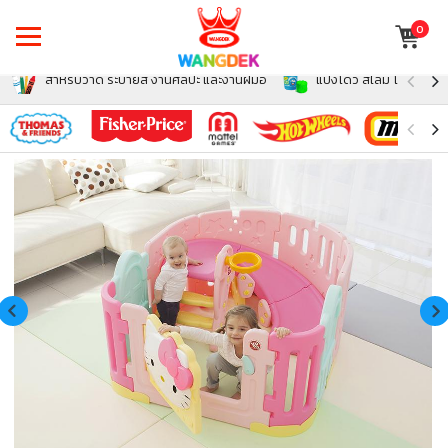
0
สำหรับวาด ระบายสี งานศิลปะ และงานฝีมือ
แป้งโดว์ สไลม์ โฟม สำหรั