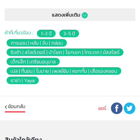
* ขนาดสินค้า : 118 x 148.5 x 70cm.
* ขนาดลัง : 82 x 50.5 x 71.5cm.
แสดงเพิ่มเติม
* เหมาะสำหรับเด็กอายุ: คอกกั้น 6เดือนขึ้นไป / สไลด์ 12เดือน
ขึ้นไป
คำที่เกี่ยวข้อง :
1-3 ปี
3-5 ปี
หมายเหตุ:
การนอน | หลับ | งีบ | กล่อม
สินค้าอาจมีการเปลี่ยนแปลงลวดลาย สีสันบนผลิตภัณฑ์ หรือ
ชิงช้า | สไลด์เดอร์ | ม้าโยก | โยกเยก | ไกระดก | บัสสไลด์
แพ็คเกจโดยร้านฯอาจไม่สามารถแจ้งให้ทราบล่วงหน้า และสี
เด็กเล็ก | เตรียมอนุบาล
ของผลิตภัณฑ์ที่แสดงบนเว็บไซต์อาจมีความแตกต่างกันจาก
เปล | ที่นอน | โมบาย | เพลย์ยิม | คอกกั้น | เสื่อรองคลอน
การตั้งค่าการแสดงผลสีของแต่ละหน้าจอ
ยาย่า | Yaya
คำเตือน/ข้อห้าม:
คอกกั้นไม่ใช่ของเล่น เด็กควรใช้งานในการดูแลของผู้
ปกครอง หรือผู้เชี่ยวชาญ
ย้อนกลับ
แชร์ :
สินค้าใกล้เคียง