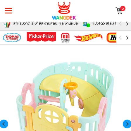
0
สำหรับวาด ระบายสี งานศิลปะ และงานฝีมือ
แป้งโดว์ สไลม์ โฟม สำหรั