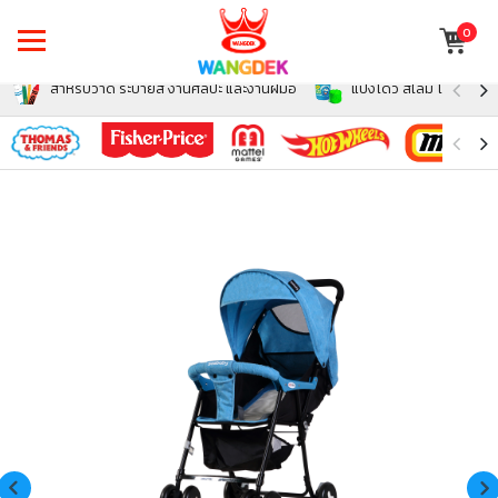
0
สำหรับวาด ระบายสี งานศิลปะ และงานฝีมือ
แป้งโดว์ สไลม์ โฟม สำหรั