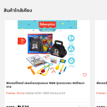
การตั้งค่าการแสดงผลสีของแต่ละหน้าจอ
สินค้าใกล้เคียง
คำเตือน/ข้อห้าม:
ห้ามแยกชิ้นส่วนออกจากกัน ชิ้นส่วนมีขนาดเล็ก เด็กควรใช้
งานในการดูแลของผู้ปกครอง หรือผู้เชี่ยวชาญ ไม่นำเข้าจมูก
และขว้างปา
ฟิชเชอร์ไพรซ์ เพลย์เซตคุณหมอ 1988 รุ่นครบรอบ 80ปีแมท
ฟิชเชอร
เทล
Fisher-Price
Mattel 80th 1988 Medical Kit
Fisher