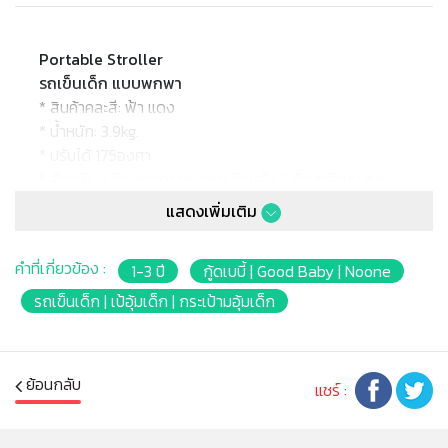
Portable Stroller
รถเข็นเด็ก แบบพกพา
* สินค้าคละสี: ฟ้า แดง
* น้ำหนัก: 3.9kg.
* ปรับได้ 175องศา
* ล้อหน้า 4 ล้อ ลดการกระแทก ล้อหลัง 2 ล้อ พร้อมเบรก
* ตัวล็อคด้านหน้าถอดออกได้
แสดงเพิ่มเติม
* ขนาดตอนกาง: 70x35x88cm.
* ขนาดตอนพับ: 85x35x19cm.
คำที่เกี่ยวข้อง :
1-3 ปี
กู้ดเบบี้ | Good Baby | Noone
* ขนาดลัง: 39x14.5x84.5cm.
* รับน้ำหนักได้ 75 kg.
รถเข็นเด็ก | เป้อุ้มเด็ก | กระเป้ามอุ้มเด็ก
* เหมาะสำหรับเด็กอายุ 3ปี
หมายเหตุ:
ย้อนกลับ
แชร์ :
สินค้าอาจมีการเปลี่ยนแปลงลวดลาย สีสันบนผลิตภัณฑ์ หรือ
แพ็คเกจโดยร้านฯอาจไม่สามารถแจ้งให้ทราบล่วงหน้า และสี
ของผลิตภัณฑ์ที่แสดงบนเว็บไซต์อาจมีความแตกต่างกันจาก