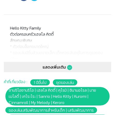
Hello Kitty Family
ตัวต่อครอบครัวเฮลโล คิตตี้
ลักษณะพิเศษ:
* ตัวต่อบล็อกขนาดใหญ่
* ของเล่นมีชิ้นส่วนขนาดเล็ก เด็กควรเล่นอยู่ในการดูแลของ
ผู้ใหญ่
* เหมาะสำหรับเด็กอายุ 1 1/2 -5 ปี
แสดงเพิ่มเติม
* ขนาดแพ็คเกจ 26x20.5x5cm.
คำที่เกี่ยวข้อง :
1 ปีขึ้นไป
ชุดของเล่น
หมายเหตุ:
สินค้าอาจมีการเปลี่ยนแปลงลวดลาย สีสันบนผลิตภัณฑ์ หรือ
ซานริโอซานริโอ | เฮลโล คิตตี้ | คุโรมิ | ซินามอโรล | มาย
แพ็คเกจโดยร้านฯอาจไม่สามารถแจ้งให้ทราบล่วงหน้า และสี
เมโลดี้ | เคโระโระ | Sanrio | Hello Kitty | Kuromi |
ของผลิตภัณฑ์ที่แสดงบนเว็บไซต์อาจมีความแตกต่างกันจาก
Cinnamroll | My Melody | Keroro
การตั้งค่าการแสดงผลสีของแต่ละหน้าจอ
ของเล่นเสริมพัฒนาการสำหรับเด็ก | เสริมพัฒนาการ