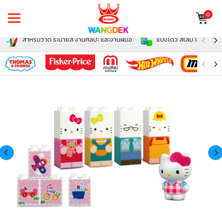
0
สำหรับวาด ระบายสี งานศิลปะ และงานฝีมือ
แป้งโดว์ สไลม์ โฟม สำหรั