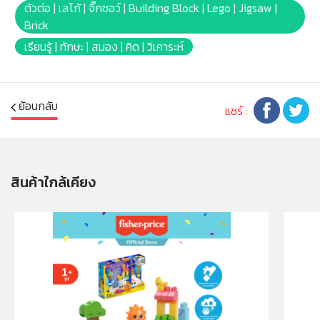
ตัวต่อ | เลโก้ | จิ๊กซอว์ | Building Block | Lego | Jigsaw |
คำเตือน/ข้อห้าม:
Brick
ห้ามแยกชิ้นส่วนออกจากกัน ชิ้นส่วนมีขนาดเล็ก เด็กควรใช้
เรียนรู้ | ทักษะ | สมอง | คิด | วิเคาระห์
งานในการดูแลของผู้ปกครอง หรือผู้เชี่ยวชาญ ไม่นำเข้าจมูก
และขว้างปา
ย้อนกลับ
แชร์ :
สินค้าใกล้เคียง