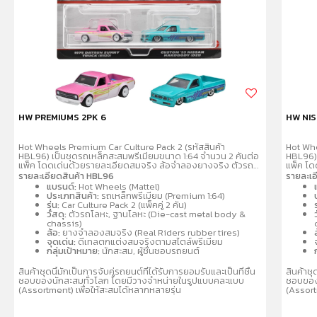
HW PREMIUMS 2PK 6
HW NIS
Hot Wheels Premium Car Culture Pack 2 (รหัสสินค้า
Hot Whe
HBL96) เป็นชุดรถเหล็กสะสมพรีเมียมขนาด 1:64 จำนวน 2 คันต่อ
HBL96) 
แพ็ค โดดเด่นด้วยรายละเอียดสมจริง ล้อจำลองยางจริง ตัวรถ
แพ็ค โด
และฐานผลิตจากโลหะ (Metal/Metal) คละแบบรถสปอร์ตและรถ
และฐาน
รายละเอียดสินค้า HBL96
รายละเอ
แข่งที่เป็นที่นิยม เช่น Porsche, Audi, Nissan เหมาะสำหรับนัก
แข่งที่เ
แบรนด์:
Hot Wheels (Mattel)
สะสมอายุ 3 ปีขึ้นไป
สะสมอายุ
ประเภทสินค้า:
รถเหล็กพรีเมียม (Premium 1:64)
รุ่น:
Car Culture Pack 2 (แพ็คคู่ 2 คัน)
ร
วัสดุ:
ตัวรถโลหะ, ฐานโลหะ (Die-cast metal body &
chassis)
ล้อ:
ยางจำลองสมจริง (Real Riders rubber tires)
จุดเด่น:
ดีเทลตกแต่งสมจริงตามสไตล์พรีเมียม
กลุ่มเป้าหมาย:
นักสะสม, ผู้ชื่นชอบรถยนต์
สินค้าชุดนี้มักเป็นการจับคู่รถยนต์ที่ได้รับการยอมรับและเป็นที่ชื่น
สินค้าชุ
ชอบของนักสะสมทั่วโลก โดยมีวางจำหน่ายในรูปแบบคละแบบ
ชอบของ
(Assortment) เพื่อให้สะสมได้หลากหลายรุ่น
(Assort