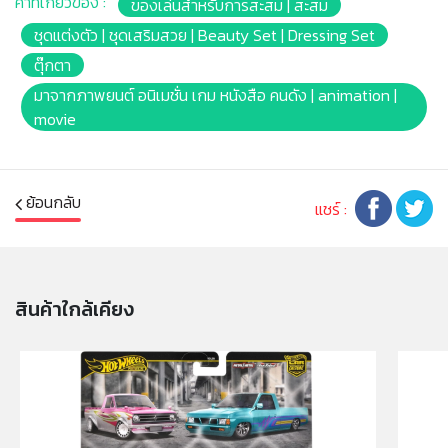
คำที่เกี่ยวข้อง :
ของเล่นสำหรับการสะสม | สะสม
เรื่องราวของตัวเองได้!
ชุดแต่งตัว | ชุดเสริมสวย | Beauty Set | Dressing Set
แต่ละชิ้นจำหน่ายแยกกัน กรุณาเช็คเพิ่มเติมจุดขาย ตุ๊กตาไม่
ตุ๊กตา
สามารถวางตั้งเองได้
มาจากภาพยนต์ อนิเมชั่น เกม หนังสือ คนดัง | animation |
movie
หมายเหตุ:
สินค้าอาจมีการเปลี่ยนแปลงลวดลาย สีสันบนผลิตภัณฑ์ หรือ
แพ็คเกจโดยร้านฯอาจไม่สามารถแจ้งให้ทราบล่วงหน้า และสี
ย้อนกลับ
แชร์ :
ของผลิตภัณฑ์ที่แสดงบนเว็บไซต์อาจมีความแตกต่างกันจาก
การตั้งค่าการแสดงผลสีของแต่ละหน้าจอ
คำเตือน/ข้อห้าม:
สินค้าใกล้เคียง
ห้ามแยกชิ้นส่วนออกจากกัน ชิ้นส่วนมีขนาดเล็ก เด็กควรใช้
งานในการดูแลของผู้ปกครอง หรือผู้เชี่ยวชาญ ไม่นำเข้าจมูก
และขว้างปา
มอก.685 เล่ม1-2562