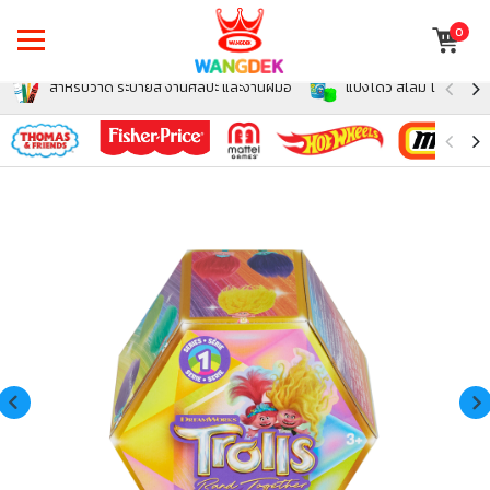
0
สำหรับวาด ระบายสี งานศิลปะ และงานฝีมือ
แป้งโดว์ สไลม์ โฟม สำหรั