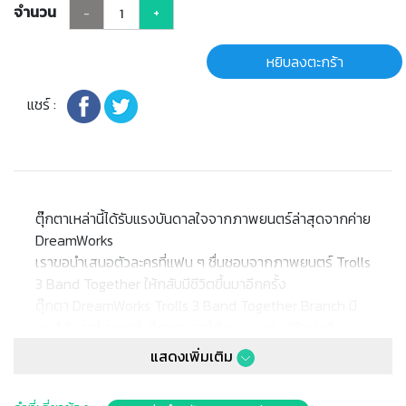
จำนวน
-
+
หยิบลงตะกร้า
แชร์ :
ตุ๊กตาเหล่านี้ได้รับแรงบันดาลใจจากภาพยนตร์ล่าสุดจากค่าย
DreamWorks
เราขอนำเสนอตัวละครที่แฟน ๆ ชื่นชอบจากภาพยนตร์ Trolls
3 Band Together ให้กลับมีชีวิตขึ้นมาอีกครั้ง
ตุ๊กตา DreamWorks Trolls 3 Band Together Branch มี
ผมสีสันสดใส แฟชั่นที่ถอดออกได้ และบางรุ่นมีข้อต่อที่
เคลื่อนไหวได้สำหรับการเล่นที่แอกทีฟและท่าทางแบบไดนามิก
แสดงเพิ่มเติม
เด็ก ๆ สามารถหวนคิดถึงช่วงเวลาชมภาพยนตร์หรือสร้าง