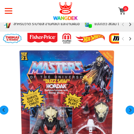
0
สำหรับวาด ระบายสี งานศิลปะ และงานฝีมือ
แป้งโดว์ สไลม์ โฟม สำหรั