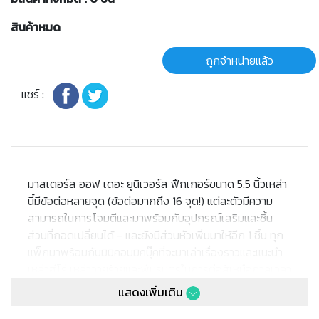
สินค้าหมด
ถูกจำหน่ายแล้ว
แชร์ :
มาสเตอร์ส ออฟ เดอะ ยูนิเวอร์ส ฟืกเกอร์ขนาด 5.5 นิ้วเหล่า
นี้มีข้อต่อหลายจุด (ข้อต่อมากถึง 16 จุด!) แต่ละตัวมีความ
สามารถในการโจมตีและมาพร้อมกับอุปกรณ์เสริมและชิ้น
ส่วนที่ถอดเปลี่ยนได้ - และยังมีส่วนหัวเพิ่มมาให้อีก 1 ชิ้น ทุก
แพ็กมาพร้อมกับมินิคอมมิคบุ๊คที่จะมาเล่าเรื่องราวและแนะนำ
เหล่าฮีโร่ เหล่าวายร้ายและพันธมิตรในการต่อสู้เหนือกาลเวลา
ระหว่างความดีและความชั่ว!
แสดงเพิ่มเติม
ฟิกเกอร์แต่ละตัวแยกจำหน่าย