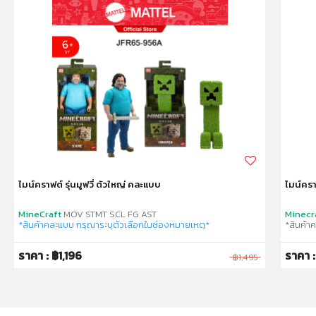
ไมน์คราฟต์ รุ่นมูฟวี่ ตัวใหญ่ คละแบบ
ไมน์ครา
MineCraft
MOV STMT SCL FG AST
Minecr
*สินค้าคละแบบ กรุณาระบุตัวเลือกในช่องหมายเหตุ*
*สินค้า
ราคา : ฿1,196
ราคา 
฿1,495