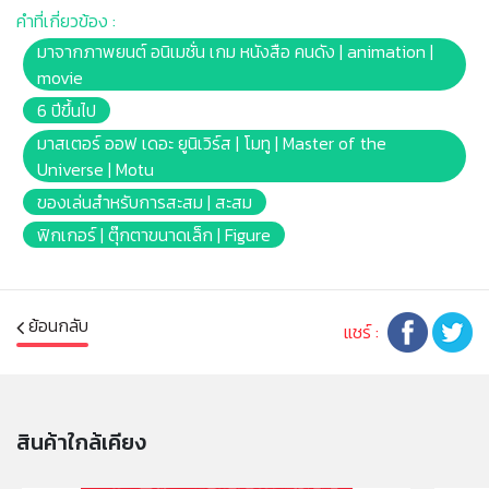
เหมาะสำหรับอายุ 6 ปีขึ้นไป
คำที่เกี่ยวข้อง :
มาจากภาพยนต์ อนิเมชั่น เกม หนังสือ คนดัง | animation |
หมายเหตุ:
movie
สินค้าอาจมีการเปลี่ยนแปลงลวดลาย สีสันบนผลิตภัณฑ์ หรือ
แพ็คเกจโดยร้านฯอาจไม่สามารถแจ้งให้ทราบล่วงหน้า และสี
6 ปีขึ้นไป
ของผลิตภัณฑ์ที่แสดงบนเว็บไซต์อาจมีความแตกต่างกันจาก
มาสเตอร์ ออฟ เดอะ ยูนิเวิร์ส | โมทู | Master of the
การตั้งค่าการแสดงผลสีของแต่ละหน้าจอ
Universe | Motu
ของเล่นสำหรับการสะสม | สะสม
คำเตือน/ข้อห้าม:
ฟิกเกอร์ | ตุ๊กตาขนาดเล็ก | Figure
ห้ามแยกชิ้นส่วนออกจากกัน ชิ้นส่วนมีขนาดเล็ก เด็กควรใช้
งานในการดูแลของผู้ปกครอง หรือผู้เชี่ยวชาญ ไม่นำเข้าจมูก
และขว้างปา
ย้อนกลับ
แชร์ :
สินค้าใกล้เคียง