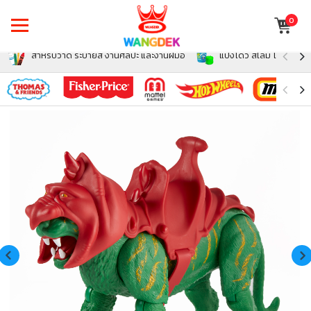
0
สำหรับวาด ระบายสี งานศิลปะ และงานฝีมือ
แป้งโดว์ สไลม์ โฟม สำหรั