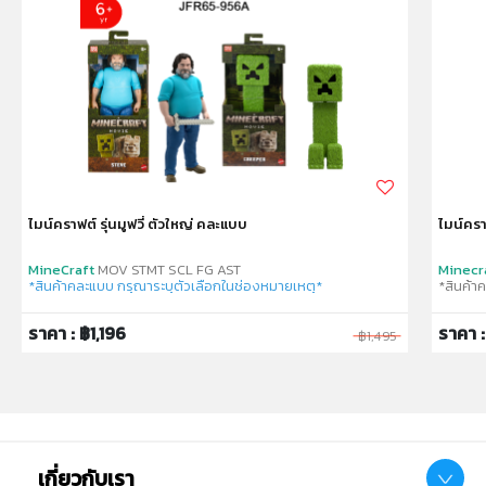
ไมน์คราฟต์ รุ่นมูฟวี่ ตัวใหญ่ คละแบบ
ไมน์ครา
MineCraft
MOV STMT SCL FG AST
Minecr
*สินค้าคละแบบ กรุณาระบุตัวเลือกในช่องหมายเหตุ*
*สินค้า
ราคา : ฿1,196
ราคา 
฿1,495
เกี่ยวกับเรา