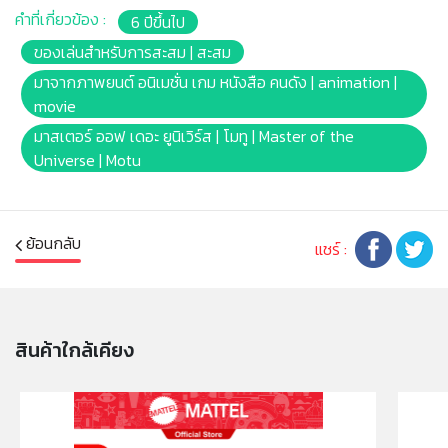
น่าตื่นเต้น
คำที่เกี่ยวข้อง :
6 ปีขึ้นไป
สินค้าแต่ละชิ้นแยกจำหน่าย
ฟิกเกอร์แต่ละตัวแยกจำหน่าย
ของเล่นสำหรับการสะสม | สะสม
เหมาะสำหรับอายุ 6 ปีขึ้นไป
มาจากภาพยนต์ อนิเมชั่น เกม หนังสือ คนดัง | animation |
movie
หมายเหตุ:
มาสเตอร์ ออฟ เดอะ ยูนิเวิร์ส | โมทู | Master of the
สินค้าอาจมีการเปลี่ยนแปลงลวดลาย สีสันบนผลิตภัณฑ์ หรือ
Universe | Motu
แพ็คเกจโดยร้านฯอาจไม่สามารถแจ้งให้ทราบล่วงหน้า และสี
ของผลิตภัณฑ์ที่แสดงบนเว็บไซต์อาจมีความแตกต่างกันจาก
การตั้งค่าการแสดงผลสีของแต่ละหน้าจอ
ย้อนกลับ
แชร์ :
คำเตือน/ข้อห้าม:
ห้ามแยกชิ้นส่วนออกจากกัน ชิ้นส่วนมีขนาดเล็ก เด็กควรใช้
งานในการดูแลของผู้ปกครอง หรือผู้เชี่ยวชาญ ไม่นำเข้าจมูก
และขว้างปา
สินค้าใกล้เคียง