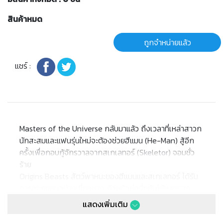
สินค้าหมด
ถูกจำหน่ายแล้ว
แชร์ :
Masters of the Universe กลับมาแล้ว ถึงเวลาที่เหล่าสาวก
นักสะสมและแฟนรุ่นใหม่จะต้องช่วยฮีแมน (He-Man) สู้อีก
ครั้งเพื่อกอบกู้จักรวาลจากสเกเลทอร์ (Skeletor) จอมชั่ว
ร้าย
Origins Beasts สัตว์พาหนะของฮีแมนและสเกเลทอร์ ได้รับ
การออกแบบอย่างเชี่ยวชาญด้วยข้อต่อที่ขยับได้หลายจุด
เช่น ขา ส่วนหัว คอ และขากรรไกร พร้อมรบในชุดเกราะที่ถอด
แสดงเพิ่มเติม
ออกได้ บรรจุภัณฑ์ดีไซน์วินเทจผสมผสานการออกแบบใหม่ที่