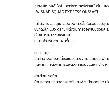
จูราสสิคเวิลด์ ไดโนเสาร์ฟิกเกอร์ตัวหนีบรุ่นแสด
JW SNAP SQUAD EXPRESSIONS! AST
ไดโนเสาร์จอมดุและจอมโหดตัวเล็กในแบบฉบับสุดน่
ขนาดเล็ก แม้จะดุร้าย แต่ด้วยการออกแบบด้วยสีหน้
มีให้สะสมหลากหลายแบบ
เหมาะสำหรับอายุ 4 ปีขึ้นไป
หมายเหตุ:
สินค้าอาจมีการเปลี่ยนแปลงลวดลาย สีสันบนผลิต
กันจากการตั้งค่าการแสดงผลสีของแต่ละหน้าจอ
คำเตือน/ข้อห้าม:
ห้ามแยกชิ้นส่วนออกจากกัน ชิ้นส่วนมีขนาดเล็ก เด