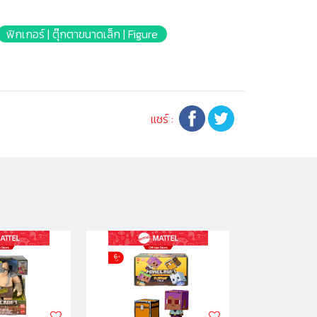
ฟิกเกอร์ | ตุ๊กตาขนาดเล็ก | Figure
แชร์ :