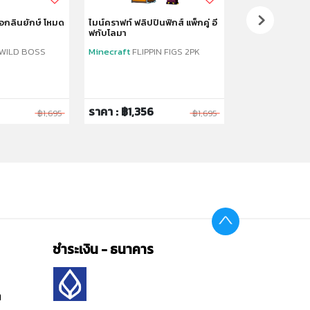
 ฮอกลินยักษ์ โหมด
ไมน์คราฟท์ ฟลิปปินฟิกส์ แพ็กคู่ อี
ไมน์คราฟท์ ฟลิปปิ
ฟกับโลมา
ซันนี่กับมังกรเอ
WILD BOSS
Minecraft
FLIPPIN FIGS 2PK
Minecraft
FLIP 
ราคา : ฿1,356
ราคา : ฿1,356
฿1,695
฿1,695
ชำระเงิน - ธนาคาร
ต