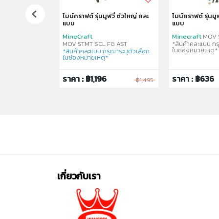
กาโนโทซอรัส รุ่น
ไมน์คราฟต์ รุ่นมูฟวี่ ตัวใหญ่ คละ
ไมน์คราฟต์ รุ่นมูฟ
กชั่น
แบบ
แบบ
US
MineCraft
Minecraft
MOV 
MOV STMT SCL FG AST
*สินค้าคละแบบ กร
ในช่องหมายเหตุ*
*สินค้าคละแบบ กรุณาระบุตัวเลือก
ในช่องหมายเหตุ*
ราคา : ฿1,196
ราคา : ฿636
฿3,995
฿1,495
เกี่ยวกับเรา