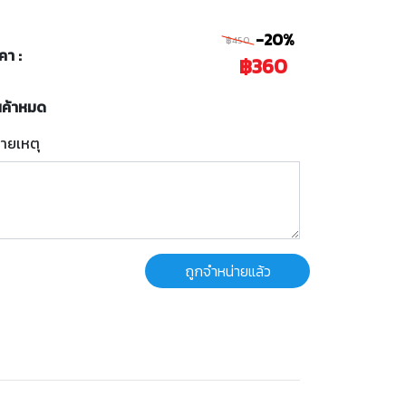
-20%
฿450
คา :
฿360
นค้าหมด
ายเหตุ
ถูกจำหน่ายแล้ว