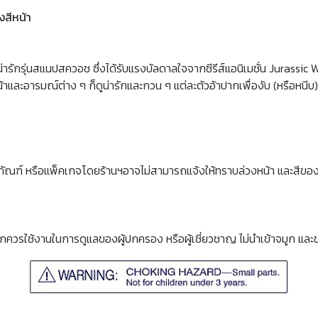
งสีหน้า
ารักรุ่นสแนปสควอช ซึ่งได้รับแรงบัลดาลใจจากซีรีส์แอนิเมชั่น Jurassi
าและอารมณ์ต่าง ๆ ก็ดูน่ารักและกวน ๆ แต่ละตัวอ้าปากเพื่องับ (หรือหนีบ)
ภัณฑ์ หรือแพ็คเกจโดยร้านฯอาจไม่สามารถแจ้งให้ทราบล่วงหน้า และสีขอ
็กควรใช้งานในการดูแลของผู้ปกครอง หรือผู้เชี่ยวชาญ ไม่นำเข้าจมูก และ