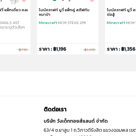
วี่ แพ็กเดี่ยว คละ
ไมน์คราฟท์ มูวี่ แพ็กคู่ สตีฟกับ
ไมน์คราฟท์ มูวี่
หมาป่า
ต่อสู้
SNGLS AST
Minecraft
MCM STEVE 2PK
Minecraft
MCM 
ุณาระบุตัวเลือก
ราคา : ฿1,196
ราคา : ฿1,356
฿795
฿1,495
ติดต่อเรา
บริษัท วังเด็กทอยส์แลนด์ จำกัด
63/4 ซ.ยาสูบ 1 ถ.วิภาวดีรังสิต แขวงจอมพล เข