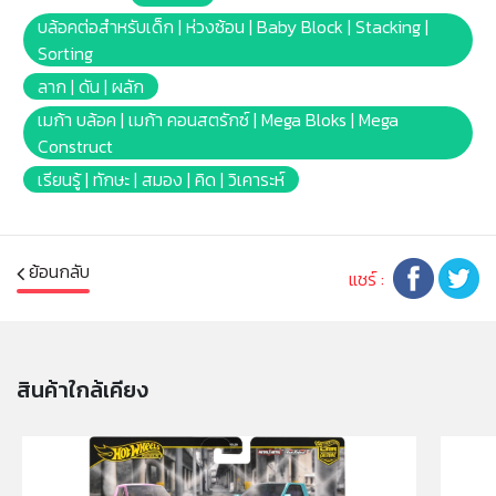
toucan and giraffe, matching each animal to the
บล้อคต่อสำหรับเด็ก | ห่วงซ้อน | Baby Block | Stacking |
right color. Connect the animals together behind the
Sorting
elephant and pull them all along on their rolling
ลาก | ดัน | ผลัก
wheelbases to create an animal parade! When the
เมก้า บล้อค | เมก้า คอนสตรักซ์ | Mega Bloks | Mega
parade goes home for the day, cleanup is quick and
Construct
easy when you store everything away inside the
เรียนรู้ | ทักษะ | สมอง | คิด | วิเคาระห์
tumbler bin!
• Rolling elephant pull toy with spinning block
tumbler
• Buildable hippopotamus, giraffe, monkey, and
ย้อนกลับ
แชร์ :
toucan
• 25 pieces include building blocks and special parts
• Comes with 2 rolling wheelbases
• Tumbler lid doubles as a building plate
สินค้าใกล้เคียง
• Learn through color association
• Connect animals together to build a parade
• Tumbler opens for building block storage
• Perfect for little hands