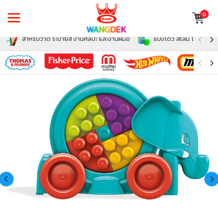
0
สำหรับวาด ระบายสี งานศิลปะ และงานฝีมือ
แป้งโดว์ สไลม์ โฟม สำหรั