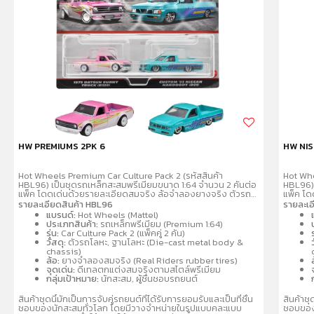
• Hands-on play for early childhood development
• Combine with other Mega® Bloks preschool toys
and build them up!
Battery Info: No batteries required
Ages: 1 - 5 years
หมายเหตุ:
สินค้าอาจมีการเปลี่ยนแปลงลวดลาย สีสันบนผลิตภัณฑ์ หรือ
แพ็คเกจโดยร้านฯอาจไม่สามารถแจ้งให้ทราบล่วงหน้า และสี
HW PREMIUMS 2PK 6
HW NIS
ของผลิตภัณฑ์ที่แสดงบนเว็บไซต์อาจมีความแตกต่างกันจาก
การตั้งค่าการแสดงผลสีของแต่ละหน้าจอ
Hot Wheels Premium Car Culture Pack 2 (รหัสสินค้า
Hot Whe
HBL96) เป็นชุดรถเหล็กสะสมพรีเมียมขนาด 1:64 จำนวน 2 คันต่อ
HBL96) 
แพ็ค โดดเด่นด้วยรายละเอียดสมจริง ล้อจำลองยางจริง ตัวรถ
แพ็ค โด
และฐานผลิตจากโลหะ (Metal/Metal) คละแบบรถสปอร์ตและรถ
และฐาน
คำเตือน/ข้อห้าม:
รายละเอียดสินค้า HBL96
รายละเอ
แข่งที่เป็นที่นิยม เช่น Porsche, Audi, Nissan เหมาะสำหรับนัก
แข่งที่เ
แบรนด์:
Hot Wheels (Mattel)
ห้ามแยกชิ้นส่วนออกจากกัน ชิ้นส่วนมีขนาดเล็ก เด็กควรใช้
สะสมอายุ 3 ปีขึ้นไป
สะสมอายุ
ประเภทสินค้า:
รถเหล็กพรีเมียม (Premium 1:64)
รุ่น:
Car Culture Pack 2 (แพ็คคู่ 2 คัน)
ร
งานในการดูแลของผู้ปกครอง หรือผู้เชี่ยวชาญ ไม่นำเข้าจมูก
วัสดุ:
ตัวรถโลหะ, ฐานโลหะ (Die-cast metal body &
chassis)
และขว้างปา
ล้อ:
ยางจำลองสมจริง (Real Riders rubber tires)
จุดเด่น:
ดีเทลตกแต่งสมจริงตามสไตล์พรีเมียม
กลุ่มเป้าหมาย:
นักสะสม, ผู้ชื่นชอบรถยนต์
สินค้าชุดนี้มักเป็นการจับคู่รถยนต์ที่ได้รับการยอมรับและเป็นที่ชื่น
สินค้าชุ
ชอบของนักสะสมทั่วโลก โดยมีวางจำหน่ายในรูปแบบคละแบบ
ชอบของ