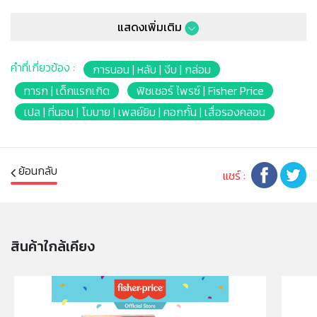
* เมื่อลูกน้อยโตขึ้น สามารถปรับจากโมบายเป็นกล่องดนตรีที่
แสดงเพิ่มเติม
เตียงได้
* มีเสียงเพลงและแสงไฟ
* ไม่สว่างเกินในความมืด
คำที่เกี่ยวข้อง :
การนอน | หลับ | งีบ | กล่อม
* มาพร้อมรีโมทในการสั่งงาน
ทารก | เด็กแรกเกิด
ฟิชเชอร์ ไพรซ์ | Fisher Price
* มีเพลงคลาสสิคทั้งหมด 3 เพลง
เปล | ที่นอน | โมบาย | เพลย์ยิม | คอกกั้น | เสื่อรองคลอน
* Barcode : 0027084406993
* เหมาะสำหรับเด็กแรกเกิดขึ้นไป
หมายเหตุ:
ย้อนกลับ
แชร์ :
สินค้าอาจมีการเปลี่ยนแปลงลวดลาย สีสันบนผลิตภัณฑ์ หรือ
แพ็คเกจโดยร้านฯอาจไม่สามารถแจ้งให้ทราบล่วงหน้า และสี
ของผลิตภัณฑ์ที่แสดงบนเว็บไซต์อาจมีความแตกต่างกันจาก
การตั้งค่าการแสดงผลสีของแต่ละหน้าจอ
สินค้าใกล้เคียง
คำเตือน/ข้อห้าม:
ห้ามแยกชิ้นส่วนออกจากกัน ชิ้นส่วนมีขนาดเล็ก เด็กควรใช้
งานในการดูแลของผู้ปกครอง หรือผู้เชี่ยวชาญ ไม่นำเข้าจมูก