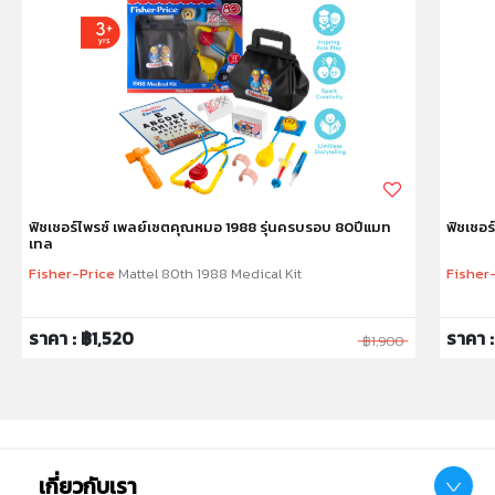
และขว้างปา
ฟิชเชอร์ไพรซ์ เพลย์เซตคุณหมอ 1988 รุ่นครบรอบ 80ปีแมท
ฟิชเชอร
เทล
Fisher-Price
Mattel 80th 1988 Medical Kit
Fisher
ราคา : ฿1,520
ราคา 
฿1,900
เกี่ยวกับเรา