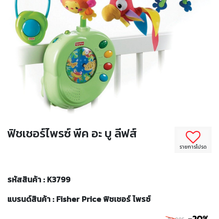
ฟิชเชอร์ไพรซ์ พีค อะ บู ลีฟส์
รายการโปรด
รหัสสินค้า : K3799
แบรนด์สินค้า : Fisher Price ฟิชเชอร์ ไพรซ์