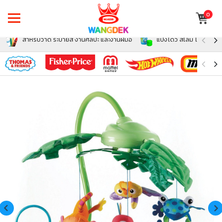
0
สำหรับวาด ระบายสี งานศิลปะ และงานฝีมือ
แป้งโดว์ สไลม์ โฟม สำหรั