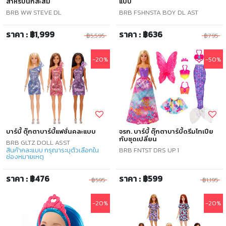
สำหรับนักสะสม
แบบ
BRB WW STEVE DL
BRB FSHNSTA BOY DL AST
ราคา : ฿1,999
ราคา : ฿636
฿5,595
฿795
-20%
-50%
บาร์บี้ ตุ๊กตาบาร์บี้แฟชั่นคละแบบ
จรก. บาร์บี้ ตุ๊กตาบาร์บี้ดรีมโทเปีย
กับชุดเปลี่ยน
BRB GLTZ DOLL ASST
สินค้าคละแบบ กรุณาระบุตัวเลือกใน
BRB FNTST DRS UP 1
ช่องหมายเหตุ
ราคา : ฿476
ราคา : ฿599
฿595
฿1,195
-20%
-20%