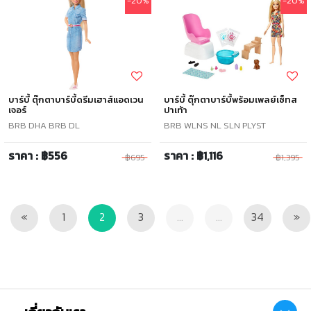
-20%
-20%
บาร์บี้ ตุ๊กตาบาร์บี้ดรีมเฮาส์แอดเวน
บาร์บี้ ตุ๊กตาบาร์บี้พร้อมเพลย์เซ็ทส
เจอร์
ปาเท้า
BRB DHA BRB DL
BRB WLNS NL SLN PLYST
ราคา : ฿556
ราคา : ฿1,116
฿695
฿1,395
Previous
Ne
«
1
2
3
...
...
34
»