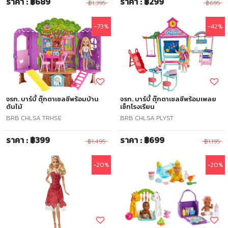
ราคา : ฿689
ราคา : ฿299
฿1,395
฿695
-73%
-42%
จรก. บาร์บี้ ตุ๊กตาเชลซีพร้อมบ้าน
จรก. บาร์บี้ ตุ๊กตาเชลซีพร้อมเพลย
ต้นไม้
เซ็ทโรงเรียน
BRB CHLSA TRHSE
BRB CHLSA PLYST
ราคา : ฿399
ราคา : ฿699
฿1,495
฿1,195
-20%
-20%