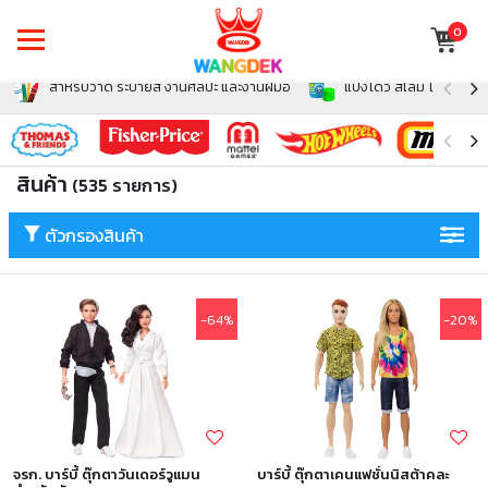
0
สำหรับวาด ระบายสี งานศิลปะ และงานฝีมือ
แป้งโดว์ สไลม์ โฟม สำหรั
สินค้า
(535 รายการ)
ตัวกรองสินค้า
-64%
-20%
จรก. บาร์บี้ ตุ๊กตาวันเดอร์วูแมน
บาร์บี้ ตุ๊กตาเคนแฟชั่นนิสต้าคละ