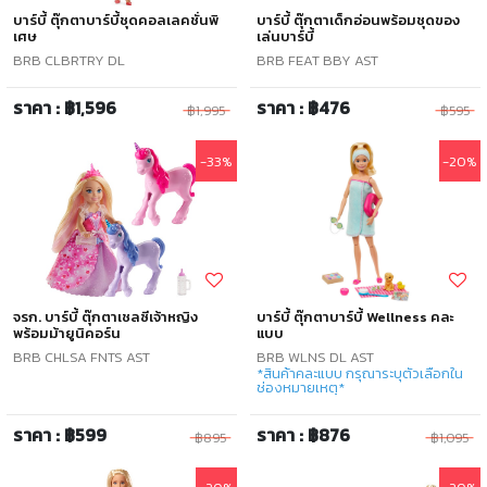
บาร์บี้ ตุ๊กตาบาร์บี้ชุดคอลเลคชั่นพิ
บาร์บี้ ตุ๊กตาเด็กอ่อนพร้อมชุดของ
เศษ
เล่นบาร์บี้
BRB CLBRTRY DL
BRB FEAT BBY AST
ราคา : ฿1,596
ราคา : ฿476
฿1,995
฿595
-33%
-20%
จรก. บาร์บี้ ตุ๊กตาเชลซีเจ้าหญิง
บาร์บี้ ตุ๊กตาบาร์บี้ Wellness คละ
พร้อมม้ายูนิคอร์น
แบบ
BRB CHLSA FNTS AST
BRB WLNS DL AST
*สินค้าคละแบบ กรุณาระบุตัวเลือกใน
ช่องหมายเหตุ*
ราคา : ฿599
ราคา : ฿876
฿895
฿1,095