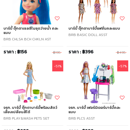
บาร์บี้ ตุ๊กตาเชลซีในชุดว่ายน้ำ คละ
บาร์บี้ ตุ๊กตาบาร์บี้แฟชั่นคละแบบ
แบบ
BRB BASIC DOLL ASST
BRB CHLSA BCH CHKLN AST
ราคา : ฿156
ราคา : ฿396
฿195
฿495
-51%
-57%
จรก. บาร์บี้ ตุ๊กตาบาร์บี้พร้อมสัตว์
จรก. บาร์บี้ เฟอร์นิเจอร์บาร์บี้คละ
เลี้ยงเปลี่ยนสีได้
แบบ
BRB PLAY&WASH PETS SET
BRB PLCS ASST