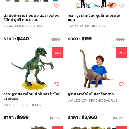
ดีสนีย์พิกซาร์ ทอยส์ สตอรี่ เอเลี่ยน
จรก. จูราสิคเวิล์ดหุ่นฟิคเกอร์คละ
รีมิกซ์ มูฟวี่ คละ 6แบบ
แบบ
PIXAR ALIEN REMIX ASST
JW BASIC FIGURE ASST
ราคา : ฿440
ราคา : ฿199
฿550
฿595
-44%
-20%
จรก. จูราสิคเวิล์ดหุ่นไดโนเสาร์เวโลซี
จูราสิคเวิล์ดไดโนเสาร์คอยาว
แรพเตอร์
JW LEGACY BRACHIOSAURUS
JW COLLECTOR DELTA
ราคา : ฿999
ราคา : ฿3,960
฿1,795
฿4,950