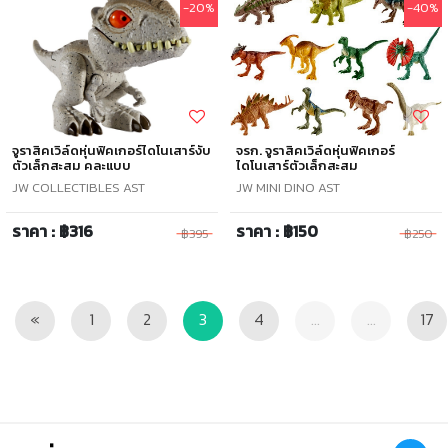
-20%
-40%
จูราสิคเวิล์ดหุ่นฟิคเกอร์ไดโนเสาร์งับ
จรก. จูราสิคเวิล์ดหุ่นฟิคเกอร์
ตัวเล็กสะสม คละแบบ
ไดโนเสาร์ตัวเล็กสะสม
JW COLLECTIBLES AST
JW MINI DINO AST
ราคา : ฿316
ราคา : ฿150
฿395
฿250
Previous
«
1
2
3
4
...
...
17