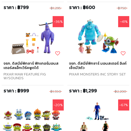
ราคา : ฿799
ราคา : ฿600
฿1,295
฿750
-36%
-41%
จรก. ดิสนีย์พิกซาร์ ฟิกเกอร์มอนส
จรก. ดีสนีย์พิกซาร์ มอนสเตอร์ อิงค์
เตอร์สแอ็ทเวิร์คพูดได้
เซ็ตมี3ตัว
PIXAR MAW FEATURE FIG
PIXAR MONSTERS INC STORY SET
W/SOUNDS
ราคา : ฿999
ราคา : ฿1,299
฿1,550
฿2,200
-20%
-67%