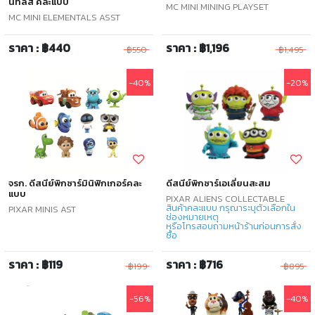
นทัลส์ คละแบบ
MC MINI MINING PLAYSET
MC MINI ELEMENTALS ASST
ราคา : ฿440
ราคา : ฿1,196
฿550
฿1,495
-40%
-20%
จรก. ดีสนีย์พิกซาร์มินิฟิกเกอร์คละ
ดีสนีย์พิกซาร์เอเลี่ยนสะสม
แบบ
PIXAR ALIENS COLLECTABLE
สินค้าคละแบบ กรุณาระบุตัวเลือกใน
PIXAR MINIS AST
ช่องหมายเหตุ
หรือโทรสอบถามหน้าร้านก่อนการสั่ง
ซื้อ
ราคา : ฿119
ราคา : ฿716
฿199
฿895
-56%
-40%