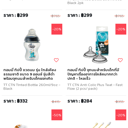
Black 2pk
ราคา : ฿299
ราคา : ฿299
฿765
฿765
-20%
-20%
ทอมมี่ ทิปปี้ ขวดนม รุ่น ใกล้เคียง
ทอมมี่ ทิปปี้ จุกนมสำหรับเด็กที่มี
ธรรมชาติ ขนาด 9 ออนซ์ รุ่นสีดำ
ปัญหาเรื่องอาการโคลิคมากกว่า
พร้อมจุกนมสำหรับเด็กแรกเกิด
ปกติ - ไหลเร็ว
TT CTN Tinted Bottle 260ml/9oz -
TT CTN Anti Colic Plus Teat - Fast
Black
Flow (2 pcs/ pack)
ราคา : ฿332
ราคา : ฿284
฿415
฿355
-50%
-20%