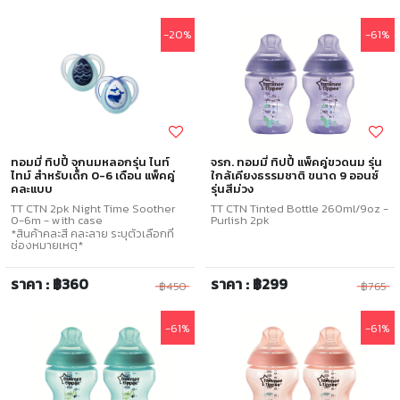
-20%
-61%
ทอมมี่ ทิปปี้ จุกนมหลอกรุ่น ไนท์
จรก. ทอมมี่ ทิปปี้ แพ็คคู่ขวดนม รุ่น
ไทม์ สำหรับเด็ก 0-6 เดือน แพ็คคู่
ใกล้เคียงธรรมชาติ ขนาด 9 ออนซ์
คละแบบ
รุ่นสีม่วง
TT CTN 2pk Night Time Soother
TT CTN Tinted Bottle 260ml/9oz -
0-6m - with case
Purlish 2pk
*สินค้าคละสี คละลาย ระบุตัวเลือกที่
ช่องหมายเหตุ*
ราคา : ฿360
ราคา : ฿299
฿450
฿765
-61%
-61%