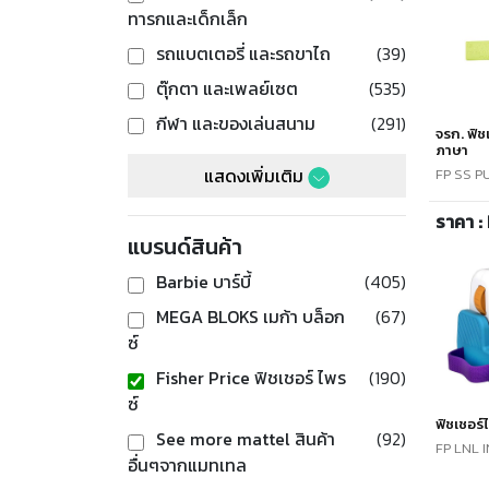
ทารกและเด็กเล็ก
รถแบตเตอรี่ และรถขาไถ
(39)
ตุ๊กตา และเพลย์เซต
(535)
กีฬา และของเล่นสนาม
(291)
จรก. ฟิช
ภาษา
แสดงเพิ่มเติม
FP SS P
ราคา :
แบรนด์สินค้า
Barbie บาร์บี้
(405)
MEGA BLOKS เมก้า บล็อก
(67)
ซ์
Fisher Price ฟิชเชอร์ ไพร
(190)
ซ์
ฟิชเชอร์
See more mattel สินค้า
(92)
FP LNL 
อื่นๆจากแมทเทล