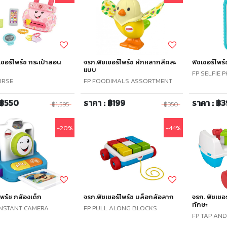
เชอร์ไพร์ซ กระเป๋าสอน
จรก.ฟิชเชอร์ไพร์ซ ผักหลากสีคละ
ฟิชเชอร์ไพร์
แบบ
FP SELFIE 
URSE
FP FOODIMALS ASSORTMENT
 ฿550
ราคา : ฿199
ราคา : ฿
฿1,595
฿350
-20%
-44%
ไพร์ซ กล้องเด็ก
จรก.ฟิชเชอร์ไพร์ซ บล็อกล้อลาก
จรก. ฟิชเชอ
ทักษะ
INSTANT CAMERA
FP PULL ALONG BLOCKS
FP TAP AN