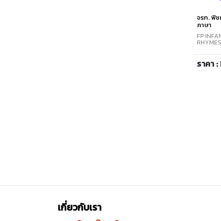
จรก. ฟิช
ภาษา
FP INF
RHYME
ราคา : 
เกี่ยวกับเรา