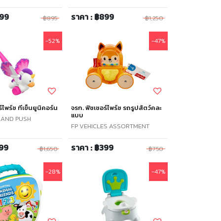
499
ราคา : ฿899
฿895
฿1,250
-52%
-47%
์ไพร์ซ ทีเข็นยูนิคอร์น
จรก. ฟิชเชอร์ไพร์ซ รถรูปสัตว์คละ
แบบ
LAND PUSH
FP VEHICLES ASSORTMENT
799
ราคา : ฿399
฿1,650
฿750
-28%
-47%