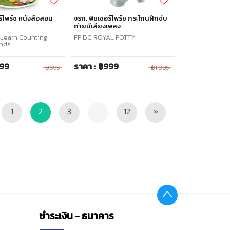
ร์ไพร์ซ หนังสือสอน
จรก. ฟิชเชอร์ไพร์ซ กระโถนฝึกขับ
ถ่ายมีเสียงเพลง
 Learn Counting
FP BG ROYAL POTTY
ends
499
ราคา : ฿999
฿695
฿1,895
vious
Next
1
2
3
...
12
»
ชำระเงิน - ธนาคาร