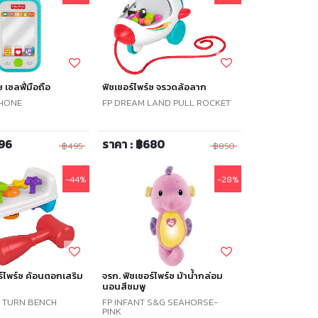
ซ เซลฟี่มือถือ
ฟิชเชอร์ไพร์ซ จรวดล้อลาก
PHONE
FP DREAM LAND PULL ROCKET
396
ราคา : ฿680
฿495
฿850
-44%
-28%
ร์ไพร์ซ ค้อนตอกเสริม
จรก. ฟิชเชอร์ไพร์ซ ม้าน้ำกล่อม
นอนสีชมพู
D TURN BENCH
FP INFANT S&G SEAHORSE-
PINK