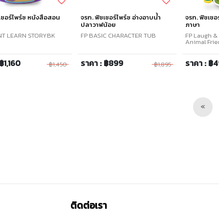
เชอร์ไพร์ซ หนังสือสอน
จรก. ฟิชเชอร์ไพร์ซ อ่างอาบน้ำ
จรก. ฟิชเชอ
ปลาวาฬน้อย
ภาษา
ANT LEARN STORYBK
FP BASIC CHARACTER TUB
FP Laugh &
S
Animal Fri
฿1,160
ราคา : ฿899
ราคา : ฿
฿1,450
฿1,895
Pre
«
ติดต่อเรา