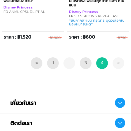
พร้อมเพื่อนสัตว์น้ำ
เซอร์ไพรส์ พร้อมตุ๊กตาตัวเล็ก คละ
แบบ
Disney Princess
FD ANML CPSL DL PT AL
Disney Princess
FR SD STACKING REVEAL AST
*สินค้าคละแบบ กรุณาระบุตัวเลือกใน
ช่องหมายเหตุ*
ราคา : ฿1,520
ราคา : ฿600
฿1,900
฿750
Previous
Next
«
1
...
3
4
»
เกี่ยวกับเรา
ติดต่อเรา