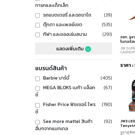
ทารกและเด็กเล็ก
รถแบตเตอรี่ และรถขาไถ
(39)
ตุ๊กตา และเพลย์เซต
(535)
กีฬา และของเล่นสนาม
(291)
จรก. จูร
โนทอรัส
แสดงเพิ่มเติม
JW SUP
CARNO
ราคา :
แบรนด์สินค้า
Barbie บาร์บี้
(405)
MEGA BLOKS เมก้า บล็อก
(67)
ซ์
Fisher Price ฟิชเชอร์ ไพร
(190)
ซ์
See more mattel สินค้า
(92)
JW3 LE
Tanyst
อื่นๆจากแมทเทล
จูราสสิคเ