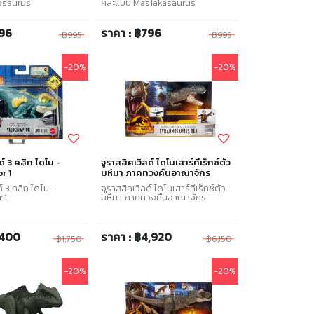
saurus
คละแบบ Masiakasaurus
796
ราคา : ฿796
฿995
฿995
-20%
-20%
ด์ 3 คลิก ไดโน -
จูราสสิคเวิลด์ ไดโนเสาร์ทีเร็กซ์ตัว
r 1
มหึมา ภาคทวงคืนอาณาจักร
์ 3 คลิก ไดโน -
จูราสสิคเวิลด์ ไดโนเสาร์ทีเร็กซ์ตัว
 1
มหึมา ภาคทวงคืนอาณาจักร
,400
ราคา : ฿4,920
฿1,750
฿6,150
-20%
-20%