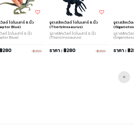
วิลด์ ไดโนเสาร์ 6 นิ้ว
จูราสสิคเวิลด์ ไดโนเสาร์ 6 นิ้ว
จูราสสิคเวิลด
raptor Blue)
(Therizinosaurus)
(Giganotos
วิลด์ ไดโนเสาร์ 6 นิ้ว
จูราสสิคเวิลด์ ไดโนเสาร์ 6 นิ้ว
จูราสสิคเวิลด
aptor Blue)
(Therizinosaurus)
(Giganotos
 ฿280
ราคา : ฿280
ราคา : ฿
฿350
฿350
Pre
«