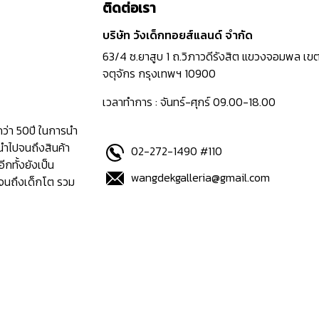
ติดต่อเรา
บริษัท วังเด็กทอยส์แลนด์ จำกัด
63/4 ซ.ยาสูบ 1 ถ.วิภาวดีรังสิต แขวงจอมพล เข
จตุจักร กรุงเทพฯ 10900
เวลาทำการ : จันทร์-ศุกร์ 09.00-18.00
กว่า 50ปี ในการนำ
นำไปจนถึงสินค้า
02-272-1490 #110
อีกทั้งยังเป็น
wangdekgalleria@gmail.com
ปจนถึงเด็กโต รวม