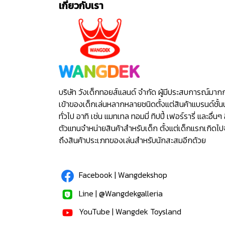
เกี่ยวกับเรา
บริษัท วังเด็กทอยส์แลนด์ จำกัด ผู้มีประสบการณ์มาก
เข้าของเด็กเล่นหลากหลายชนิดตั้งแต่สินค้าแบรนด์ชั้น
ทั่วไป อาทิ เช่น แมทเทล ทอมมี่ ทิปปี้ เฟอร์รารี่ และอื่นๆ 
ตัวแทนจำหน่ายสินค้าสำหรับเด็ก ตั้งแต่เด็กแรกเกิดไ
ถึงสินค้าประเภทของเล่นสำหรับนักสะสมอีกด้วย
Facebook | Wangdekshop
Line | @Wangdekgalleria
YouTube | Wangdek Toysland