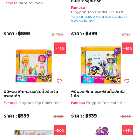
ธีมอาหารสุดน่ารัก
Famosa
Nenuco Poop
Famosa
Pinypon Top Foodie Girl Asst 3
*สินค้าคละแบบ กรุณาระบุตัวเลือกที่
ช่องหมายเหตุ*
ราคา : ฿899
ราคา : ฿439
฿1,750
฿795
-46%
-46%
พินิพอน ฟิกเกอร์แฟชันท็อปเกริล์
พินิพอน ฟิกเกอร์แฟชันท็อปเกริล์
สายสเก็ต
โมโต
Famosa
Pinypon Top Roller Girls
Famosa
Pinypon Top Moto Girl
ราคา : ฿539
ราคา : ฿539
฿995
฿995
-50%
-44%