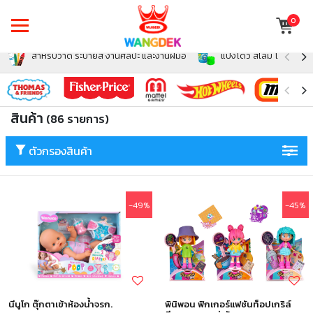
0
สำหรับวาด ระบายสี งานศิลปะ และงานฝีมือ
แป้งโดว์ สไลม์ โฟม สำหรั
สินค้า
(86 รายการ)
ตัวกรองสินค้า
-49%
-45%
นีนูโก ตุ๊กตาเข้าห้องน้ำจรก.
พินิพอน ฟิกเกอร์แฟชันท็อปเกริล์