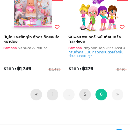
นีนูโก และเพ็ททูโก ตุ๊กตาเด็กและเจ้า
พินิพอน ฟิกเกอร์แฟชั่นท็อปเกิร์ล
หมาน้อย
คละ 4แบบ
Famosa
Nenuco & Petuco
Famosa
Pinypon Top Girls Asst 4
*สินค้าคละแบบ กรุณาระบุตัวเลือกใน
ช่องหมายเหตุ*
ราคา : ฿1,749
ราคา : ฿279
฿3,495
฿495
Previous
Next
«
1
...
5
6
»