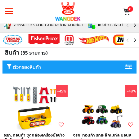
0
สำหรับวาด ระบายสี งานศิลปะ และงานฝีมือ
แป้งโดว์ สไลม์ โฟม สำหรั
สินค้า
(35 รายการ)
ตัวกรองสินค้า
-45%
-48%
จรก. ทอนก้า ชุดกล่องเครื่องมือช่าง
จรก. ทอนก้า รถเหล็กเมทัล มอนส