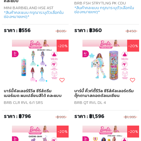
คละแบบ
BRB FSH STRYTLNG PK CDU
MINI BARBIELAND HSE AST
*สินค้าคละแบบ กรุณาระบุตัวเลือกใน
ช่องหมายเหตุ*
*สินค้าคละแบบ กรุณาระบุตัวเลือกใน
ช่องหมายเหตุ*
ราคา : ฿556
ราคา : ฿360
฿695
฿450
-20%
-20%
บาร์บี้คัลเลอร์รีวีล ซีรีส์ดรีม
บาร์บี้ คิ้วท์ตี้รีวีล ซีรีส์คัลเลอร์ดรีม
เมอร์เมด ผมเปลี่ยนสีได้ คละแบบ
ตุ๊กตามาสคอตดัลเมเชียน
BRB CLR RVL 6/1 SRS
BRB QT RVL DL 4
ราคา : ฿796
ราคา : ฿1,596
฿995
฿1,995
-20%
-20%