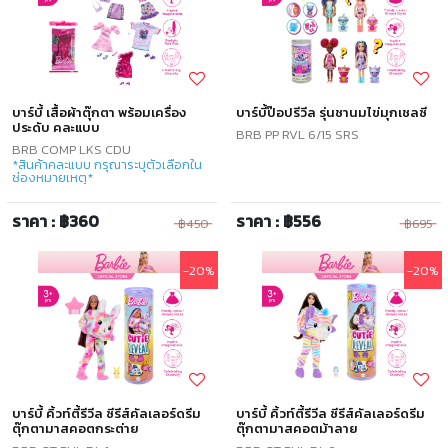
บาร์บี้ เสื้อผ้าตุ๊กตา พร้อมเครื่อง
บาร์บี้ป๊อปรีวีล รุ่นชานมไข่มุกเชลซี
ประดับ คละแบบ
BRB PP RVL 6/15 SRS
BRB COMP LKS CDU
*สินค้าคละแบบ กรุณาระบุตัวเลือกใน
ช่องหมายเหตุ*
ราคา : ฿360
ราคา : ฿556
฿450
฿695
-20%
-20%
บาร์บี้ คิ้วท์ตี้รีวีล ซีรีส์คัลเลอร์ดรีม
บาร์บี้ คิ้วท์ตี้รีวีล ซีรีส์คัลเลอร์ดรีม
ตุ๊กตามาสคอตกระต่าย
ตุ๊กตามาสคอตม้าลาย