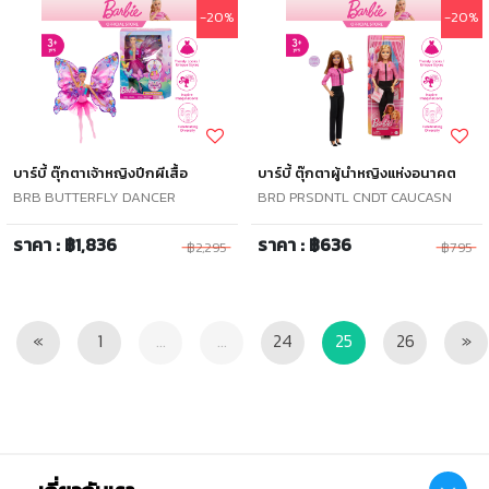
-20%
-20%
บาร์บี้ ตุ๊กตาเจ้าหญิงปีกผีเสื้อ
บาร์บี้ ตุ๊กตาผู้นำหญิงแห่งอนาคต
BRB BUTTERFLY DANCER
BRD PRSDNTL CNDT CAUCASN
ราคา : ฿1,836
ราคา : ฿636
฿2,295
฿795
Previous
Ne
«
1
...
...
24
25
26
»