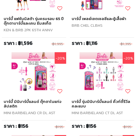
บาร์บี้ แฟชันนิสต้า รุ่นครบรอบ 65 ปี
บาร์บี้ เพลย์เซตเชลซีและตู้เสื้อผ้า
ตุ๊กตาบาร์บี้และเคน ธีมสเก็ต
BRB CHEL CLBHS
KEN & BRB 2PK 65TH ANNV
ราคา : ฿1,596
ราคา : ฿1,116
฿1,995
฿1,395
-20%
-20%
บาร์บี้ มินิบาร์บี้แลนด์ ตุ๊กตาในแท่ง
บาร์บี้ รุ่นมินิบาร์บี้แลนด์ คิ้วท์ตี้รีวีล
ลิปสติก
คละแบบ
MINI BARBIELAND CR DL AST
MINI BARBIELAND CT DL AST
ราคา : ฿156
ราคา : ฿156
฿195
฿195