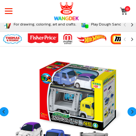
0
For drawing, coloring, art and crafts.
Play Dough Sand and Sli