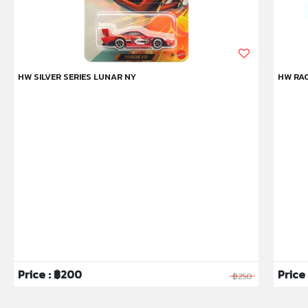
HW SILVER SERIES LUNAR NY
HW RAC
Price : ฿200
Price 
฿250