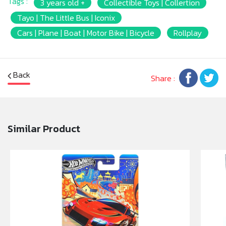
Tags :
3 years old +
Collectible Toys | Collertion
* Product size : ≈2inc.
* Package size : [Window Box](W)18 x (L)6.4 x
Tayo | The Little Bus | Iconix
(H)14.5cm.
Cars | Plane | Boat | Motor Bike | Bicycle
Rollplay
* Product Weight: 300g.
* Battery: -
* เหมาะสำหรับเด็กอายุ 3ปีชึ้นไป
Back
Share :
หมายเหตุ
: สินค้าอาจมีการเปลี่ยนแปลงลวดลาย สีสันบน
ผลิตภัณฑ์ หรือแพ็คเกจโดยร้านฯอาจไม่สามารถแจ้งให้ทราบ
ล่วงหน้า และสีของผลิตภัณฑ์ที่แสดงบนเว็บไซต์อาจมีความ
แตกต่างกันจากการตั้งค่าการแสดงผลสีของแต่ละหน้าจอ
Similar Product
คำเตือน/ข้อห้าม
: ห้ามแยกชิ้นส่วนออกจากกัน ชิ้นส่วนมี
ขนาดเล็ก เด็กควรใช้งานในการดูแลของผู้ปกครอง หรือผู้
เชี่ยวชาญ ไม่นำเข้าจมูก และขว้างปา
มอก.
: 685 เล่ม1-2562