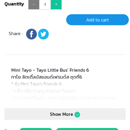
Quantity
-
+
Add to cart
Share :
Mini Tayo - Tayo Little Bus' Friends 6
ทาโย ลิตเติ้ลบัสแอนด์เฟรนด์ส ชุดที่6
* รุ่น Mini Tayo's Friends 6
* แพ็ค 3ชิ้น (Carry/Iracha/Teach)
* ขนาดพอดีมือเด็ก พกพาไปได้ทุกที่ เหมาะสำหรับการสะสม
* CARRY รถบรรทุกขนรถ MINI CARS ปรับทางลาดเพื่อ
เลื่อน IRACHA และTEACH ขึ้นมาได้ (CARRY ไม่สามารถ
Show More
บรรทุก MINI CARS บางรุ่นได้)
* Barcode: 8809226726006