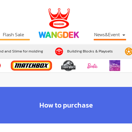
Flash Sale
News&Event
d and Slime for molding
Building Blocks & Playsets
How to purchase