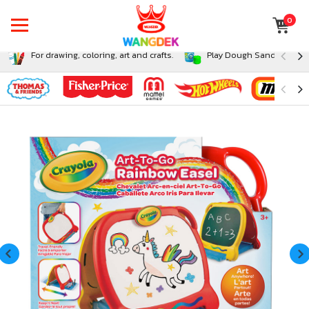
0
For drawing, coloring, art and crafts.
Play Dough Sand and Sli