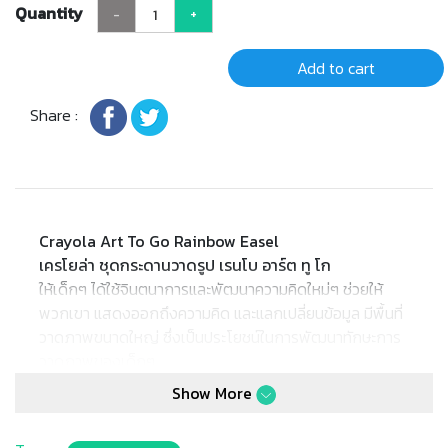
Quantity
-
+
Add to cart
Share :
Crayola Art To Go Rainbow Easel
เครโยล่า ชุดกระดานวาดรูป เรนโบ อาร์ต ทู โก
ให้เด็กๆ ได้ใช้จินตนาการและพัฒนาความคิดใหม่ๆ ช่วยให้
พวกเขา แสดงออกถึงความคิด และแลกเปลี่ยนข้อมูล มีพื้นที่
วาดภาพขนาดใหญ่ ซึ่งเป็นประโยชน์ในการพัฒนาทักษะการ
วาดภาพของเด็กๆ
* ชุดกระดานวาดรูป เรนโบ อาร์ต ทู โก มีลายคลื่นสีรุ้งที่ขา
Show More
ตั้ง เป็นได้ทั้งไวท์บอร์ด และกระดานดำ นอกจากนี้ยังมีคลิป
สำหรับติดกระดาษให้วาดรูประบายสี