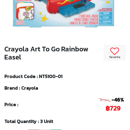
Crayola Art To Go Rainbow
Easel
Favorite
Product Code : NT5100-01
Brand : Crayola
-46%
฿1,350
Price :
฿729
Total Quantity : 3 Unit