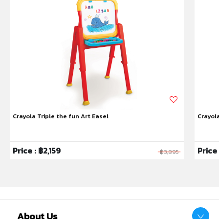
หมายเหตุ:
สินค้าอาจมีการเปลี่ยนแปลงลวดลาย สีสันบนผลิตภัณฑ์ หรือ
แพ็คเกจโดยร้านฯอาจไม่สามารถแจ้งให้ทราบล่วงหน้า และสี
ของผลิตภัณฑ์ที่แสดงบนเว็บไซต์อาจมีความแตกต่างกันจาก
การตั้งค่าการแสดงผลสีของแต่ละหน้าจอ
คำเตือน/ข้อห้าม:
ห้ามแยกชิ้นส่วนออกจากกัน ชิ้นส่วนมีขนาดเล็ก เด็กควรใช้
งานในการดูแลของผู้ปกครอง หรือผู้เชี่ยวชาญ ไม่นำเข้าจมูก
และขว้างปา
Crayola Triple the fun Art Easel
Crayol
Price : ฿2,159
Price
฿3,895
About Us