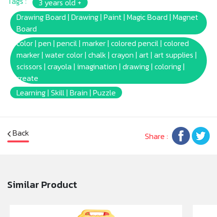
Tags :
3 years old +
* ชุดกระดานมาพร้อมกับ: แปรงลบกระดาน และถาดเก็บของ
ในตัว
Drawing Board | Drawing | Paint | Magic Board | Magnet
* ถาดเก็บของสำหรับใส่ของใช้ สี หรืออุปกรณ์ขนาดเล็ก
Board
เลื่อนได้ซ้าย-ขวา จัดเก็บที่ง่ายดายและพกพาสะดวกช่วยให้
color | pen | pencil | marker | colored pencil | colored
ลูกน้อยของคุณพกพาความคิดสร้างสรรค์ไปได้ทุกที่
marker | water color | chalk | crayon | art | art supplies |
* กระดาษไวท์บอร์ดเหมาะกับการใช้งานคู่กับปากกาเมจิไวท์
scissors | crayola | imagination | drawing | coloring |
บอร์ดของเครโยล่า
create
* ในชุดผลิตภัณฑ์นี้ไม่มีสีมาให้ ต้องซื้อแยกต่างหาก
Learning | Skill | Brain | Puzzle
* Barcode: 833186006265
* Product Size: (W)31.5 x(L)27.6 x(H)30.2cm.
* Package Size:[Color Box] (W)12.7 x(L)2.3 x(H)12.9cm.
* Product Weight: 0.4kg.
Back
Share :
* เหมาะสำหรับเด็กอายุ: 3ปัขึ้นไป
Similar Product