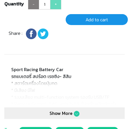
Quantity
-
+
Add to cart
Share :
Sport Racing Battery Car
รถแบเตอรี่ สปร์อต เรซซิง- สีส้ม
* สตาร์ตเครื่องโดยปุ่มกด
* มีเสียง มีไฟ
* ระบบเสียง multi-function system รองรับ USB/TF
* Remote Control: 2.4G. with 3xAA (ไม่อยู่ในผลิตภัณฑ์)
* Battery: [6V] 4.5AH x1
Show More
* Motor: [6V] 18Wx1
* Weight Max: ไม่เกิน 50kg.