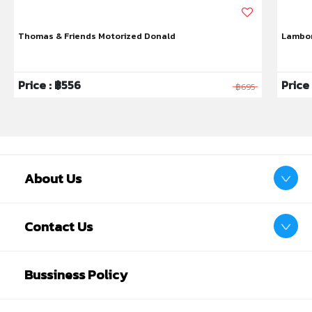
Thomas & Friends Motorized Donald
Lambor
Price : ฿556
Price
฿695
About Us
Contact Us
Bussiness Policy