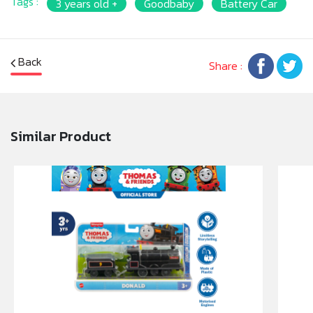
Tags :
3 years old +
Goodbaby
Battery Car
* Barcode: '8851543439176
* Product size: (W)45 x(D)106 x(H)66cm.
* Package size: [Carton Box] (W)30 x(D)106
x(H)58cm.
Back
Share :
* Product weight: 15kg.
* เหมาะสำหรับเด็กอายุ: 3ปีขึ้นไป
หมายเหตุ:
Similar Product
สินค้าอาจมีการเปลี่ยนแปลงลวดลาย สีสันบนผลิตภัณฑ์ หรือ
แพ็คเกจโดยร้านฯอาจไม่สามารถแจ้งให้ทราบล่วงหน้า และสี
ของผลิตภัณฑ์ที่แสดงบนเว็บไซต์อาจมีความแตกต่างกันจาก
การตั้งค่าการแสดงผลสีของแต่ละหน้าจอ
คำเตือน/ข้อห้าม:
ห้ามแยกชิ้นส่วนออกจากกัน ชิ้นส่วนมีขนาดเล็ก เด็กควรใช้
งานในการดูแลของผู้ปกครอง หรือผู้เชี่ยวชาญ ไม่นำเข้าจมูก
และขว้างปา
มอก.685 เล่ม1-2562