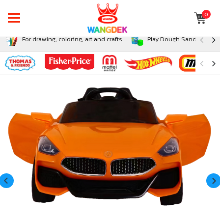
0
For drawing, coloring, art and crafts.
Play Dough Sand and Sli