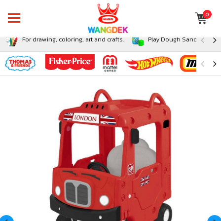
0
For drawing, coloring, art and crafts.
Play Dough Sand and Sli