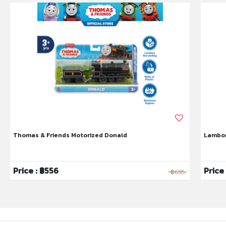
ปกติระหว่างการผลิตซึ่งไม่เป็นอันตรายต่อมนุษย์
* ไม่แนะนำให้เล่นบนเสื่อ พรม แผ่นรองคลาน แผ่นโฟม หรือ
ผ้าปูพื้นต่างๆ เพราะอาจทำให้การหมุนของล้อเสีย
ประสิทธิภาพ
* Barcode : '8851543439237
* Battery: 1.5v AA x 2 (ไม่รวมอยู่ในผลิตภัณฑ์)
* Material: PP, PP, EVA
* Product Size: (W)51 x(L)74.5 x(H)93.5cm.
* Package Size: (W)50 x(L)70 x(H)90 cm
* Product Weight: 16kg.
* เหมาะสำหรับเด็กอายุ: 2-6ปี
Thomas & Friends Motorized Donald
Lambor
หมายเหตุ:
สินค้าอาจมีการเปลี่ยนแปลงลวดลาย สีสันบนผลิตภัณฑ์ หรือ
แพ็คเกจโดยร้านฯอาจไม่สามารถแจ้งให้ทราบล่วงหน้า และสี
Price : ฿556
Price
฿695
ของผลิตภัณฑ์ที่แสดงบนเว็บไซต์อาจมีความแตกต่างกันจาก
การตั้งค่าการแสดงผลสีของแต่ละหน้าจอ
คำเตือน/ข้อห้าม:
ห้ามแยกชิ้นส่วนออกจากกัน ชิ้นส่วนมีขนาดเล็ก เด็กควรใช้