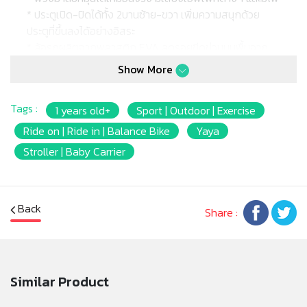
* ประตูเปิด-ปิดได้ทั้ง 2บานซ้าย-ขวา เพิ่มความสนุกด้วย
ประตูที่ขึ้นลงได้อย่างอิสระ
* ล้อรถผลิตจากพลาสติก EVA ลดรอยขีดข่วนบนพื้นจาก
การเล่น ล้อหน้าหมุนได้ 360 องศา ปลอดสารพิษ และไร้เสียง
Show More
รบกวน
* เพิ่มพื้นที่เก็บของด้านท้ายรถให้เด็กๆได้พกพาของเล่นชิ้น
Tags :
1 years old+
Sport | Outdoor | Exercise
เล็กอื่นๆไปเล่นกับรถได้
* ผู้ปกครองสามารถใช้มือจับบนหลังคารถเข็นรถพาเด็กๆ
Ride on | Ride in | Balance Bike
Yaya
ออกไปนอกบ้านได้เหมือนรถเข็นเด็ก นอกจากนี้หลังคารถยัง
Stroller | Baby Carrier
ออกแบบมาให้สามารถวางของได้อีกด้วย
* ที่พักเท้าเลื่อนเก็บได้เพื่อให้เด็กได้ใช้งานตามช่วงวัยที่โตขึ้น
หรือตามความต้องการของพวกเขา
Back
* เพื่อให้เด็กๆได้เล่นสนุกอย่างปลอดภัย มุมตามจุดต่างๆบน
Share :
รถออกแบบให้โค้งมนเพื่อความปลอดภัยของพวกเขา
* รับน้ำหนักได้: 25-30 กิโลกรัม
* ข้อสังเกตุ: อาจสังเกตุเห็นรอยจุดหรือเส้นสีดำบนผิวของ
ผลิตภัณฑ์ นั่นไม่ใช่ข้อบกพร่องระหว่างการผลิตที่เป็นเหตุให้
Similar Product
เปลี่ยนหรือคืนสินค้า แต่เป็นรอยจากกระบวนการที่เกิดขึ้นเป็น