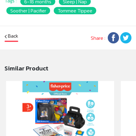
Tags :
6-18 months
Sleep | Nap
ระหว่างการใช้งาน
* นอกจากนี้ยังพลิกได้ใช้งานได้ทุกด้าน ไม่ว่าแป้นจุกจะหมุนไป
Soother | Pacifier
Tommee Tippee
ทางด้านไหนรูปทรงจุกก็เหมือนเดิม
* อายุการใช้งาน 2-3เดือน ขึ้นอยู่กับการใช้งาน หากยางโดน
ความร้อนสูงบ่อยจากการทำความสะอาด หรือการฆ่าเชื้ออายุ
Back
Share :
การใช้งานอาจลดลง
* สามารถทำความสะอาดในไมโครเวฟ(ควรปิดระบบอบลม
ร้อน) เครื่องนึ่งฆ่าเชื้อ และเครื่องล้างจานโดยวางไว้ชั้นบน
* ปลอดสาร BPA
Similar Product
* เหมาะสำหรับเด็กอายุ 6-18 เดือน
หมายเหตุ:
สินค้าอาจมีการเปลี่ยนแปลงลวดลาย สีสันบนผลิตภัณฑ์ หรือ
แพ็คเกจโดยร้านฯอาจไม่สามารถแจ้งให้ทราบล่วงหน้า และสี
ของผลิตภัณฑ์ที่แสดงบนเว็บไซต์อาจมีความแตกต่างกันจาก
การตั้งค่าการแสดงผลสีของแต่ละหน้าจอ
คำเตือน/ข้อห้าม:
ไม่ใช่ของเล่น ห้ามแยกชิ้นส่วนออกจากกัน ชิ้นส่วนมีขนาดเล็ก