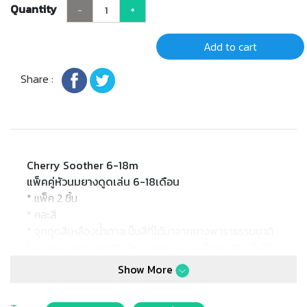
Quantity
-
+
Add to cart
Share :
Cherry Soother 6-18m
แพ็คคู่หัวนมยางดูดเล่น 6-18เดือน
* แพ็ค 2 ชิ้น
* คละสี
* จุกดูดสีเหลืองน้ำตาลเป็นสีที่ได้มาจากยางพาราธรรมชาติ
* ยางพาราธรรมชาติจะมีความอ่อนนุ่ม และยืดหยุ่นสูง ซึ่งให้
ความรู้สึกเหมือนเต้านมแม่
Show More
* รูปทรงของปลายจุกโค้งมนคล้ายลูกเชอร์รี่เหมือนกับรูป
ทรงของจุกนมสำหรับขวดนมทำให้ลูกไม่เกิดความสับสน