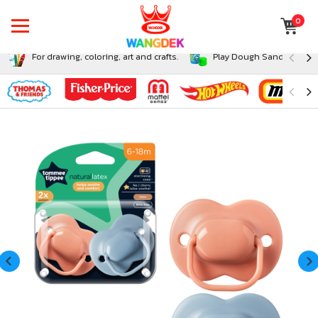
0
For drawing, coloring, art and crafts.
Play Dough Sand and Sli