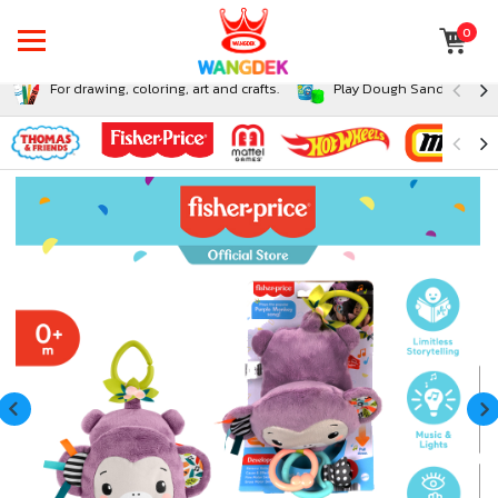
0
For drawing, coloring, art and crafts.
Play Dough Sand and Sli