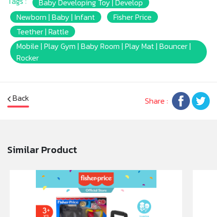
Tags :
ฺBaby Developing Toy | Develop
details like gentle jingles, cuddly fabrics, and fun
crinkle to engage and delight your newborn.
Newborn | Baby | Infant
Fisher Price
• Easily attach the monkey to your stroller canopy,
Teether | Rattle
baby gym or diaper bag for travel play.
Mobile | Play Gym | Baby Room | Play Mat | Bouncer |
• Includes 2 AAA batteries.
Rocker
• Colors and decorations may vary. (*#1 baby gym in
the world based on global NPD data for 2018-2023)
(Gym sold separately and subject to availability.)
Back
Share :
หมายเหตุ:
สินค้าอาจมีการเปลี่ยนแปลงลวดลาย สีสันบนผลิตภัณฑ์ หรือ
แพ็คเกจโดยร้านฯอาจไม่สามารถแจ้งให้ทราบล่วงหน้า และสี
ของผลิตภัณฑ์ที่แสดงบนเว็บไซต์อาจมีความแตกต่างกันจาก
Similar Product
การตั้งค่าการแสดงผลสีของแต่ละหน้าจอ
คำเตือน/ข้อห้าม:
ห้ามแยกชิ้นส่วนออกจากกัน ชิ้นส่วนมีขนาดเล็ก เด็กควรใช้
งานในการดูแลของผู้ปกครอง หรือผู้เชี่ยวชาญ ไม่นำเข้าจมูก
และขว้างปา