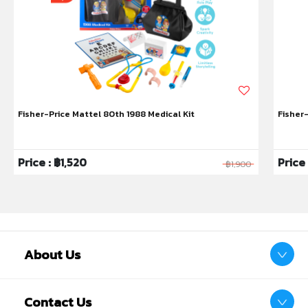
มอก.685 เล่ม1-2562
Fisher-Price Mattel 80th 1988 Medical Kit
Fisher
Price : ฿1,520
Price
฿1,900
About Us
Contact Us