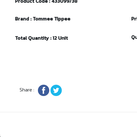
Product Code : 433099/38
Brand : Tommee Tippee
Pr
Qu
Total Quantity : 12 Unit
Share :
s