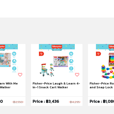
arn With Me
Fisher-Price Laugh & Learn 4-
Fisher-Price R
 Walker
in-1 Snack Cart Walker
and Snap Lock 
Mattel 80th
40
Price : ฿3,436
Price : ฿1,08
฿2,550
฿4,295