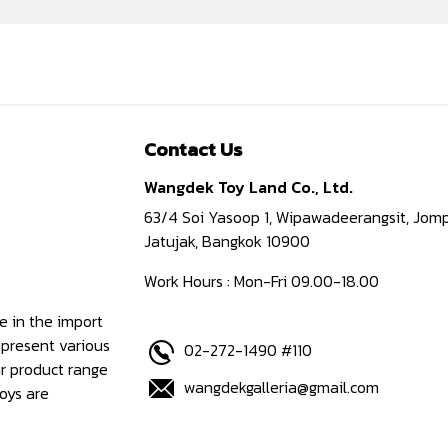
Contact Us
Wangdek Toy Land Co., Ltd.
63/4 Soi Yasoop 1, Wipawadeerangsit, Jomp
Jatujak, Bangkok 10900
Work Hours : Mon-Fri 09.00-18.00
e in the import
epresent various
02-272-1490 #110
ur product range
wangdekgalleria@gmail.com
oys are