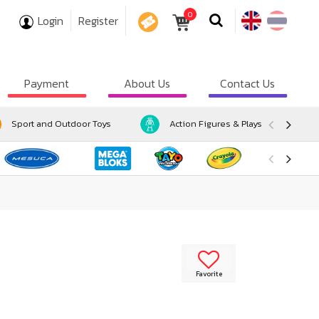
0
Login
Register
COUPON
Payment
About Us
Contact Us
Sport and Outdoor Toys
Action Figures & Playsets
Favorite