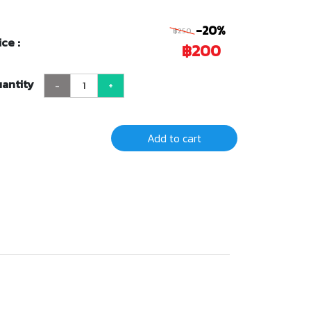
-20%
฿250
ice :
฿200
antity
-
+
Add to cart