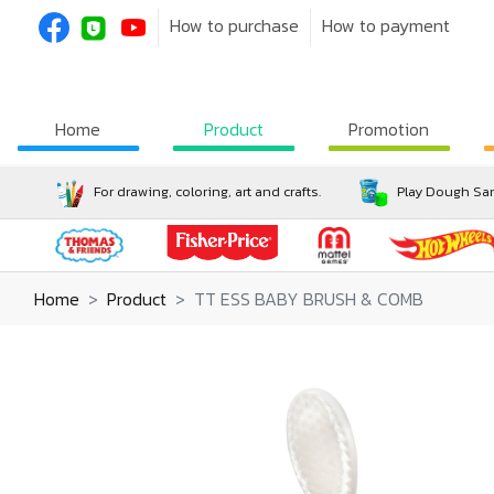
How to purchase
How to payment
Home
Product
Promotion
For drawing, coloring, art and crafts.
Play Dough San
Home
Product
TT ESS BABY BRUSH & COMB