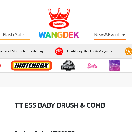
Flash Sale
News&Event
d and Slime for molding
Building Blocks & Playsets
TT ESS BABY BRUSH & COMB