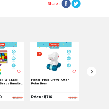
Share :
ock-a-Stack
Fisher-Price Crawl-After
Fisher-Price L
Beads Bundle,
Polar Bear
Count & Shop C
0
Price : ฿716
Price : ฿2,12
฿1,350
฿895