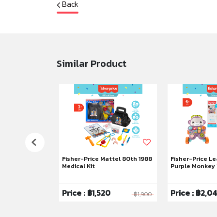
Back
Similar Product
uppy Perfection
Fisher-Price Mattel 80th 1988
Fisher-Price Le
Medical Kit
Purple Monkey
6
Price : ฿1,520
Price : ฿2,0
฿1,795
฿1,900