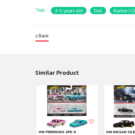
Tags :
3-5 years old
Doll
Barbie | C
Back
Similar Product
nds
HW PREMIUMS 2PK 6
HW NISSAN SIL