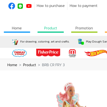
How to purchase
How to payment
Home
Product
Promotion
For drawing, coloring, art and crafts.
Play Dough San
Home
Product
BRB CR FRY 3