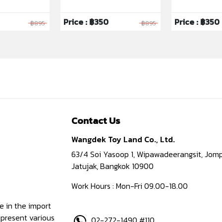
Price : ฿350
Price : ฿350
฿895
฿895
Contact Us
Wangdek Toy Land Co., Ltd.
63/4 Soi Yasoop 1, Wipawadeerangsit, Jomp
Jatujak, Bangkok 10900
Work Hours : Mon-Fri 09.00-18.00
e in the import
epresent various
02-272-1490 #110