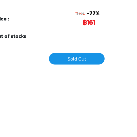
-77%
฿695
ice :
฿161
t of stocks
Sold Out