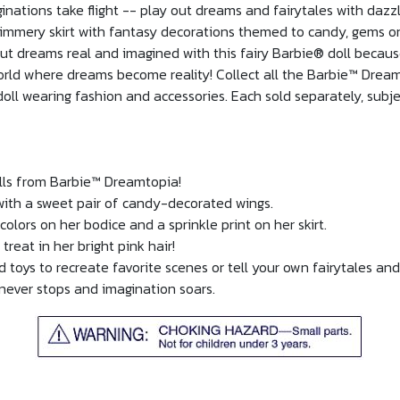
nations take flight -- play out dreams and fairytales with dazzli
immery skirt with fantasy decorations themed to candy, gems or
 out dreams real and imagined with this fairy Barbie® doll beca
ld where dreams become reality! Collect all the Barbie™ Dream
doll wearing fashion and accessories. Each sold separately, subjec
olls from Barbie™ Dreamtopia!
 with a sweet pair of candy-decorated wings.
lors on her bodice and a sprinkle print on her skirt.
treat in her bright pink hair!
 toys to recreate favorite scenes or tell your own fairytales an
ever stops and imagination soars.