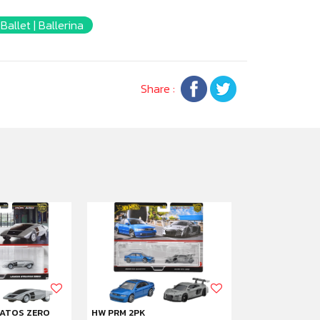
 Ballet | Ballerina
Share :
RATOS ZERO
HW PRM 2PK
HW MCLAREN S