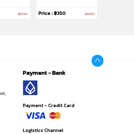
Price : ฿350
Price : ฿199
฿895
฿895
Payment - Bank
ol,
Payment - Credit Card
Logistics Channel