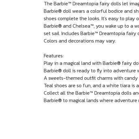
The Barbie™ Dreamtopia fairy dolls let imagi
Barbie® doll wears a colorful bodice and sh
shoes complete the looks. It's easy to play
Barbie® and Chelsea™, you wake up to a wor
set sail. Includes Barbie™ Dreamtopia fairy 
Colors and decorations may vary.
Features:
Play in a magical land with Barbie® fairy d
Barbie® doll is ready to fly into adventure
A sweets-themed outfit charms with candy co
Teal shoes are so fun, and a white tiara is a 
Collect all the Barbie™ Dreamtopia dolls and
Barbie® to magical lands where adventure n