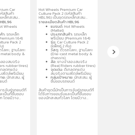
mium Car
Hot Wheels Premium Car
Hot Wheels รถเห
หัสสินค้า
Culture Pack 2 (รหัสสินค้า
เหล็กสะสมเกรดพร
ถเหล็กสะสม
HBL96) เป็นชุดรถเหล็กสะสม
ในซีรีส์ Hot Whee
4 จำนวน 2 คันต่อ
พรีเมียมขนาด 1:64 จำนวน 2 คันต่อ
โดดเด่นด้วยล้อย
า HBL96
รายละเอียดสินค้า HBL96
ยรายละเอียด
แพ็ค โดดเด่นด้วยรายละเอียด
กราฟิกระดับพรีเมี
ot Wheels
แบรนด์:
Hot Wheels
ยางจริง ตัวรถ
สมจริง ล้อจำลองยางจริง ตัวรถ
ออกแบบอย่างพิถีพ
(Mattel)
ลหะ
และฐานผลิตจากโลหะ
นักสะสม โดยมักจ
ค้า:
รถเหล็ก
ประเภทสินค้า:
รถเหล็ก
ละแบบรถสปอร์ต
(Metal/Metal) คละแบบรถสปอร์ต
คละแบบหรือแยกจำห
(Premium 1:64)
พรีเมียม (Premium 1:64)
นิยม เช่น
และรถแข่งที่เป็นที่นิยม เช่น
Exotic Envy หรื
lture Pack 2
รุ่น:
Car Culture Pack 2
Nissan เหมาะ
Porsche, Audi, Nissan เหมาะ
รายละเอียดที่สำคั
ัน)
(แพ็คคู่ 2 คัน)
 3 ปีขึ้นไป
สำหรับนักสะสมอายุ 3 ปีขึ้นไป
สินค้า: Hot Whe
ถโลหะ, ฐานโลหะ
วัสดุ:
ตัวรถโลหะ, ฐานโลหะ
Culture
t metal body &
(Die-cast metal body &
ขนาด: 1:64 (รถเห
chassis)
จุดเด่น: ล้อยางจร
ลองสมจริง
ล้อ:
ยางจำลองสมจริง
รายละเอียดกราฟิก
ers rubber tires)
(Real Riders rubber tires)
และฐานเป็นโลหะ
เทลตกแต่ง
จุดเด่น:
ดีเทลตกแต่ง
ประเภท: รถจำลอง
สไตล์พรีเมียม
สมจริงตามสไตล์พรีเมียม
ขนาดแพ็คเกจ: ปร
มาย:
นักสะสม, ผู้
กลุ่มเป้าหมาย:
นักสะสม, ผู้
ซม.
ถยนต์
ชื่นชอบรถยนต์
คอลเลกชัน: รุ่นย
ประกอบด้วยรถสป
การจับคู่รถยนต์ที่
สินค้าชุดนี้มักเป็นการจับคู่รถยนต์ที่
เช่น BMW M1 Proc
ะเป็นที่ชื่นชอบ
ได้รับการยอมรับและเป็นที่ชื่นชอบ
300ZX, หรือรุ่นห
ลก โดยมีวาง
ของนักสะสมทั่วโลก โดยมีวาง
McLaren 720S
บคละแบบ
จำหน่ายในรูปแบบคละแบบ
่อให้สะสมได้หลาก
(Assortment) เพื่อให้สะสมได้หลาก
หลายรุ่น