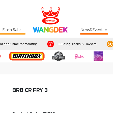
Flash Sale
News&Event
d and Slime for molding
Building Blocks & Playsets
BRB CR FRY 3