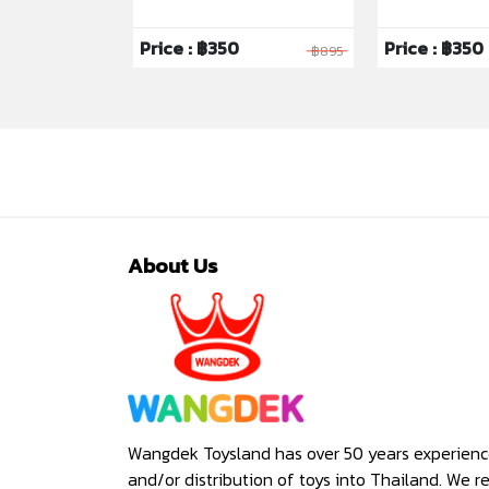
6
Price : ฿350
Price : ฿350
฿1,595
฿895
About Us
Wangdek Toysland has over 50 years experienc
and/or distribution of toys into Thailand. We r