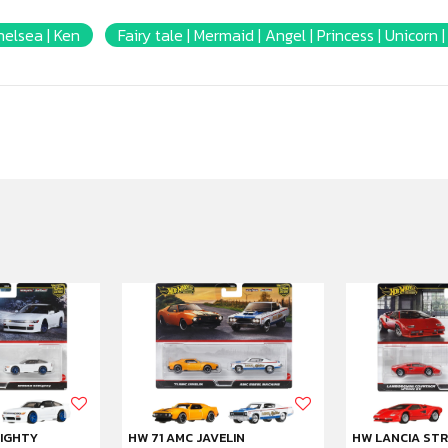
helsea | Ken
Fairy tale | Mermaid | Angel | Princess | Unicorn |
EIGHTY
HW 71 AMC JAVELIN
HW LANCIA ST