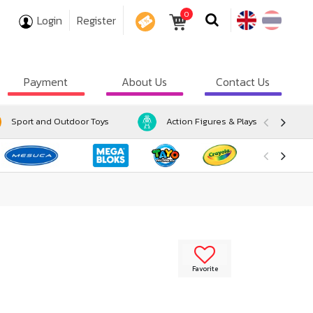
0
Login
Register
COUPON
Payment
About Us
Contact Us
Sport and Outdoor Toys
Action Figures & Playsets
Favorite