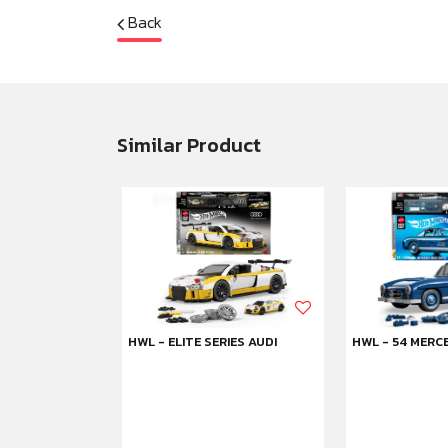
Back
Similar Product
attel 80th 1988
HWL - ELITE SERIES AUDI
HWL - 54 MERC