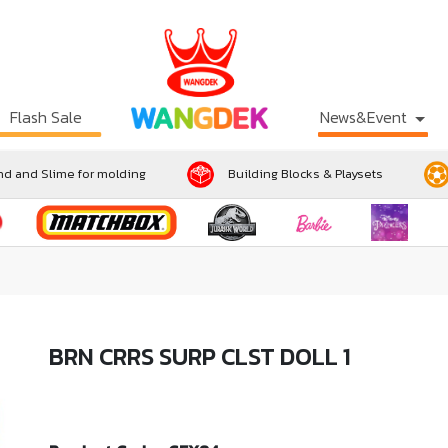
Flash Sale
News&Event
d and Slime for molding
Building Blocks & Playsets
BRN CRRS SURP CLST DOLL 1