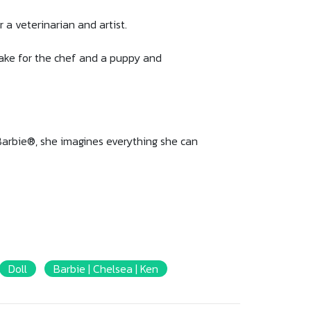
r a veterinarian and artist.
cake for the chef and a puppy and
h Barbie®, she imagines everything she can
Doll
Barbie | Chelsea | Ken