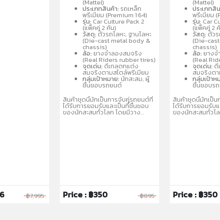
สมจริง ล้อจำลองยางจริง ตัวรถ
สมจริง ล้อจำลอง
(Mattel)
(Mattel)
และฐานผลิตจากโลหะ
และฐานผลิตจากโ
ประเภทสินค้า:
รถเหล็ก
ประเภทสิน
(Metal/Metal) คละแบบรถสปอร์ต
(Metal/Metal) ค
พรีเมียม (Premium 1:64)
พรีเมียม 
และรถแข่งที่เป็นที่นิยม เช่น
และรถแข่งที่เป็นที่
รุ่น:
Car Culture Pack 2
รุ่น:
Car Cu
Porsche, Audi, Nissan เหมาะ
Porsche, Audi, 
(แพ็คคู่ 2 คัน)
(แพ็คคู่ 2 ค
สำหรับนักสะสมอายุ 3 ปีขึ้นไป
สำหรับนักสะสมอายุ
วัสดุ:
ตัวรถโลหะ, ฐานโลหะ
วัสดุ:
ตัวร
(Die-cast metal body &
(Die-cas
chassis)
chassis)
ล้อ:
ยางจำลองสมจริง
ล้อ:
ยางจำ
(Real Riders rubber tires)
(Real Rid
จุดเด่น:
ดีเทลตกแต่ง
จุดเด่น:
ดี
สมจริงตามสไตล์พรีเมียม
สมจริงตาม
กลุ่มเป้าหมาย:
นักสะสม, ผู้
กลุ่มเป้าห
ชื่นชอบรถยนต์
ชื่นชอบร
สินค้าชุดนี้มักเป็นการจับคู่รถยนต์ที่
สินค้าชุดนี้มักเป็น
ได้รับการยอมรับและเป็นที่ชื่นชอบ
ได้รับการยอมรับแล
ของนักสะสมทั่วโลก โดยมีวาง
ของนักสะสมทั่วโ
จำหน่ายในรูปแบบคละแบบ
จำหน่ายในรูปแบ
(Assortment) เพื่อให้สะสมได้หลาก
(Assortment) เพื
หลายรุ่น
หลายรุ่น
96
Price : ฿350
Price : ฿350
฿7,995
฿895