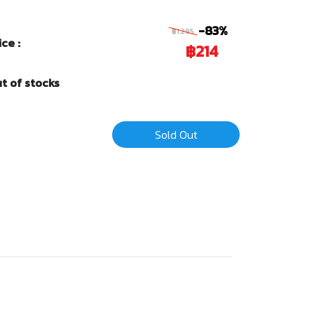
-83%
฿1,295
ice :
฿214
t of stocks
Sold Out