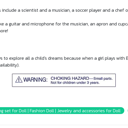
s include a scientist and a musician, a soccer player and a chef o
like a guitar and microphone for the musician, an apron and cup
ore!
ys to explore all a child's dreams because when a girl plays wit
lability).
g set for Doll | Fashion Doll | Jewelry and accessories for Doll