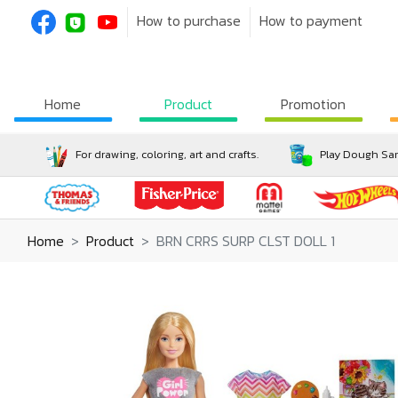
How to purchase
How to payment
Home
Product
Promotion
For drawing, coloring, art and crafts.
Play Dough San
Home
Product
BRN CRRS SURP CLST DOLL 1