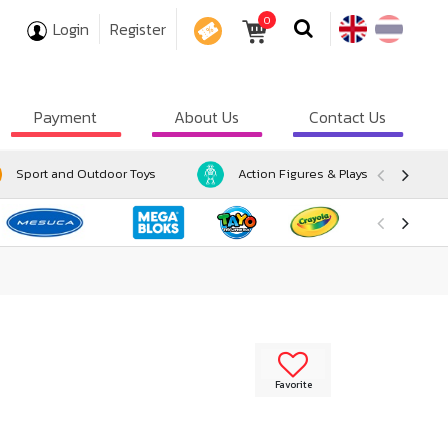
0
Login
Register
COUPON
Payment
About Us
Contact Us
Sport and Outdoor Toys
Action Figures & Playsets
Favorite