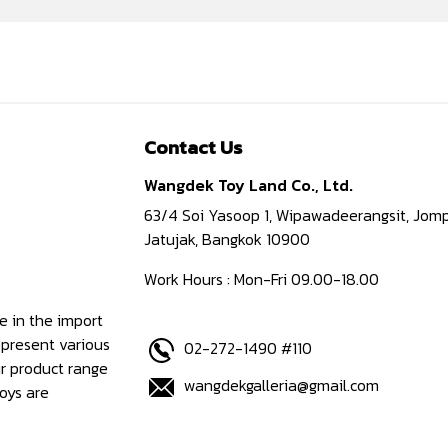
Contact Us
Wangdek Toy Land Co., Ltd.
63/4 Soi Yasoop 1, Wipawadeerangsit, Jomp
Jatujak, Bangkok 10900
Work Hours : Mon-Fri 09.00-18.00
e in the import
epresent various
02-272-1490 #110
ur product range
wangdekgalleria@gmail.com
oys are