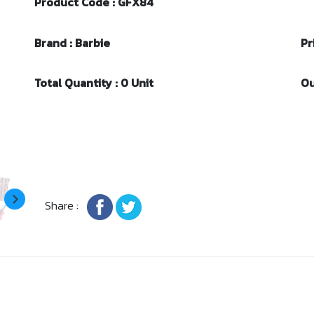
Product Code : GFX84
Brand : Barbie
Pr
Total Quantity : 0 Unit
Ou
Share :