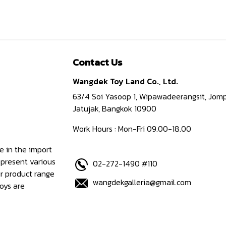
Contact Us
Wangdek Toy Land Co., Ltd.
63/4 Soi Yasoop 1, Wipawadeerangsit, Jomp
Jatujak, Bangkok 10900
Work Hours : Mon-Fri 09.00-18.00
e in the import
epresent various
02-272-1490 #110
ur product range
wangdekgalleria@gmail.com
oys are