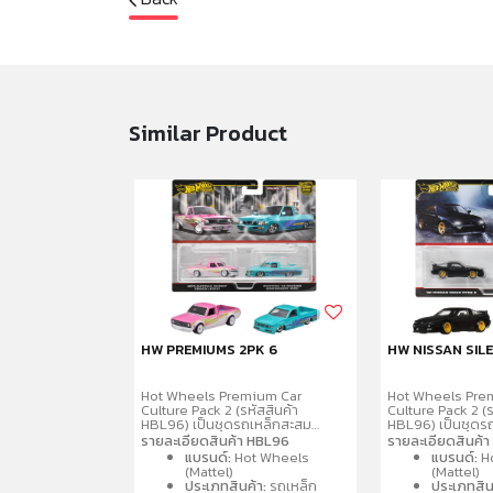
Similar Product
D SUPER
HW PREMIUMS 2PK 6
HW NISSAN SIL
Hot Wheels Premium Car
Hot Wheels Pre
Culture Pack 2 (รหัสสินค้า
Culture Pack 2 (ร
HBL96) เป็นชุดรถเหล็กสะสม
HBL96) เป็นชุดร
พรีเมียมขนาด 1:64 จำนวน 2 คันต่อ
พรีเมียมขนาด 1:6
รายละเอียดสินค้า HBL96
รายละเอียดสินค้
แพ็ค โดดเด่นด้วยรายละเอียด
แพ็ค โดดเด่นด้ว
แบรนด์:
Hot Wheels
แบรนด์:
H
สมจริง ล้อจำลองยางจริง ตัวรถ
สมจริง ล้อจำลอง
(Mattel)
(Mattel)
และฐานผลิตจากโลหะ
และฐานผลิตจากโ
ประเภทสินค้า:
รถเหล็ก
ประเภทสิน