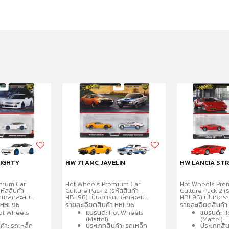
EIGHTY
HW 71 AMC JAVELIN
HW LANCIA ST
mium Car
Hot Wheels Premium Car
Hot Wheels Pre
หัสสินค้า
Culture Pack 2 (รหัสสินค้า
Culture Pack 2 (ร
ถเหล็กสะสม
HBL96) เป็นชุดรถเหล็กสะสม
HBL96) เป็นชุดร
4 จำนวน 2 คันต่อ
พรีเมียมขนาด 1:64 จำนวน 2 คันต่อ
พรีเมียมขนาด 1:6
า HBL96
รายละเอียดสินค้า HBL96
รายละเอียดสินค้
ยรายละเอียด
แพ็ค โดดเด่นด้วยรายละเอียด
แพ็ค โดดเด่นด้ว
ot Wheels
แบรนด์:
Hot Wheels
แบรนด์:
H
ยางจริง ตัวรถ
สมจริง ล้อจำลองยางจริง ตัวรถ
สมจริง ล้อจำลอง
(Mattel)
(Mattel)
ลหะ
และฐานผลิตจากโลหะ
และฐานผลิตจากโ
ค้า:
รถเหล็ก
ประเภทสินค้า:
รถเหล็ก
ประเภทสิน