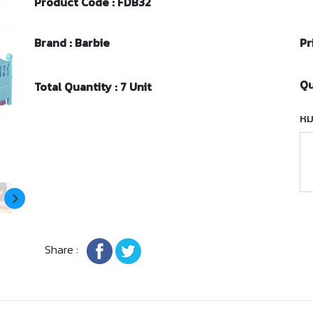
Product Code : FDB32
Brand : Barbie
Pr
Qu
Total Quantity : 7 Unit
หม
Share :