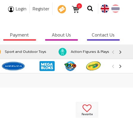
0
Login
Register
COUPON
Payment
About Us
Contact Us
Sport and Outdoor Toys
Action Figures & Playsets
Favorite