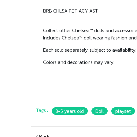
BRB CHLSA PET ACY AST
Collect other Chelsea™ dolls and accessori
Includes Chelsea™ doll wearing fashion and a
Each sold separately, subject to availability.
Colors and decorations may vary.
Tags :
3-5 years old
Doll
playset
Back