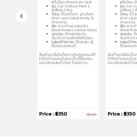
(Metal/Metal) คละแบบรถสปอร์ต
(Metal/Metal) ค
พรีเมียม (Premium 1:64)
พรีเมียม 
และรถแข่งที่เป็นที่นิยม เช่น
และรถแข่งที่เป็นที่
รุ่น:
Car Culture Pack 2
รุ่น:
Car Cu
Porsche, Audi, Nissan เหมาะ
Porsche, Audi, 
(แพ็คคู่ 2 คัน)
(แพ็คคู่ 2 ค
สำหรับนักสะสมอายุ 3 ปีขึ้นไป
สำหรับนักสะสมอายุ
วัสดุ:
ตัวรถโลหะ, ฐานโลหะ
วัสดุ:
ตัวร
(Die-cast metal body &
(Die-cas
chassis)
chassis)
ล้อ:
ยางจำลองสมจริง
ล้อ:
ยางจำ
(Real Riders rubber tires)
(Real Rid
จุดเด่น:
ดีเทลตกแต่ง
จุดเด่น:
ดี
สมจริงตามสไตล์พรีเมียม
สมจริงตาม
กลุ่มเป้าหมาย:
นักสะสม, ผู้
กลุ่มเป้าห
ชื่นชอบรถยนต์
ชื่นชอบร
สินค้าชุดนี้มักเป็นการจับคู่รถยนต์ที่
สินค้าชุดนี้มักเป็น
ได้รับการยอมรับและเป็นที่ชื่นชอบ
ได้รับการยอมรับแล
ของนักสะสมทั่วโลก โดยมีวาง
ของนักสะสมทั่วโ
จำหน่ายในรูปแบบคละแบบ
จำหน่ายในรูปแบ
(Assortment) เพื่อให้สะสมได้หลาก
(Assortment) เพื
หลายรุ่น
หลายรุ่น
3
Price : ฿350
Price : ฿350
฿6,995
฿895