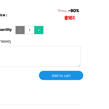
-90%
฿1,650
ice :
฿161
antity
-
+
ายเหตุ
Add to cart