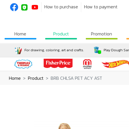
How to purchase
How to payment
Home
Product
Promotion
For drawing, coloring, art and crafts.
Play Dough San
Home
Product
BRB CHLSA PET ACY AST