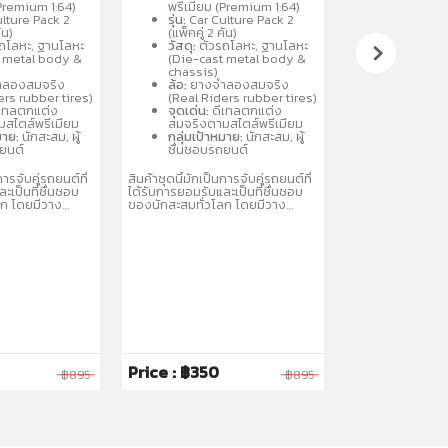
ละแบบรถสปอร์ต
(Metal/Metal) คละแบบรถสปอร์ต
คละแบบหรือแยกจำห
(Premium 1:64)
พรีเมียม (Premium 1:64)
นิยม เช่น
และรถแข่งที่เป็นที่นิยม เช่น
Exotic Envy หรื
lture Pack 2
รุ่น:
Car Culture Pack 2
Nissan เหมาะ
Porsche, Audi, Nissan เหมาะ
รายละเอียดที่สำคั
ัน)
(แพ็คคู่ 2 คัน)
 3 ปีขึ้นไป
สำหรับนักสะสมอายุ 3 ปีขึ้นไป
สินค้า: Hot Whe
ถโลหะ, ฐานโลหะ
วัสดุ:
ตัวรถโลหะ, ฐานโลหะ
Culture
t metal body &
(Die-cast metal body &
ขนาด: 1:64 (รถเห
chassis)
จุดเด่น: ล้อยางจร
ลองสมจริง
ล้อ:
ยางจำลองสมจริง
รายละเอียดกราฟิก
ers rubber tires)
(Real Riders rubber tires)
และฐานเป็นโลหะ
เทลตกแต่ง
จุดเด่น:
ดีเทลตกแต่ง
ประเภท: รถจำลอง
สไตล์พรีเมียม
สมจริงตามสไตล์พรีเมียม
ขนาดแพ็คเกจ: ปร
มาย:
นักสะสม, ผู้
กลุ่มเป้าหมาย:
นักสะสม, ผู้
ซม.
ถยนต์
ชื่นชอบรถยนต์
คอลเลกชัน: รุ่นย
ประกอบด้วยรถสป
การจับคู่รถยนต์ที่
สินค้าชุดนี้มักเป็นการจับคู่รถยนต์ที่
เช่น BMW M1 Proc
ะเป็นที่ชื่นชอบ
ได้รับการยอมรับและเป็นที่ชื่นชอบ
300ZX, หรือรุ่นห
ลก โดยมีวาง
ของนักสะสมทั่วโลก โดยมีวาง
McLaren 720S
บคละแบบ
จำหน่ายในรูปแบบคละแบบ
่อให้สะสมได้หลาก
(Assortment) เพื่อให้สะสมได้หลาก
หลายรุ่น
Price : ฿350
Price : ฿199
฿895
฿895