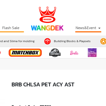
Flash Sale
News&Event
d and Slime for molding
Building Blocks & Playsets
BRB CHLSA PET ACY AST