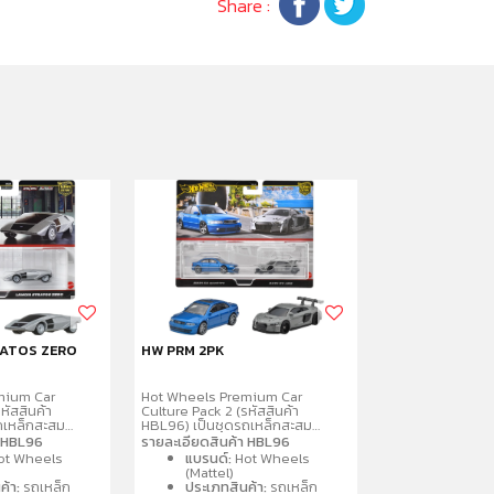
Share :
RATOS ZERO
HW PRM 2PK
HW MCLAREN S
mium Car
Hot Wheels Premium Car
Hot Wheels รถเห
หัสสินค้า
Culture Pack 2 (รหัสสินค้า
เหล็กสะสมเกรดพร
ถเหล็กสะสม
HBL96) เป็นชุดรถเหล็กสะสม
ในซีรีส์ Hot Whee
4 จำนวน 2 คันต่อ
พรีเมียมขนาด 1:64 จำนวน 2 คันต่อ
โดดเด่นด้วยล้อย
า HBL96
รายละเอียดสินค้า HBL96
ยรายละเอียด
แพ็ค โดดเด่นด้วยรายละเอียด
กราฟิกระดับพรีเมี
ot Wheels
แบรนด์:
Hot Wheels
ยางจริง ตัวรถ
สมจริง ล้อจำลองยางจริง ตัวรถ
ออกแบบอย่างพิถีพ
(Mattel)
ลหะ
และฐานผลิตจากโลหะ
นักสะสม โดยมักจ
ค้า:
รถเหล็ก
ประเภทสินค้า:
รถเหล็ก