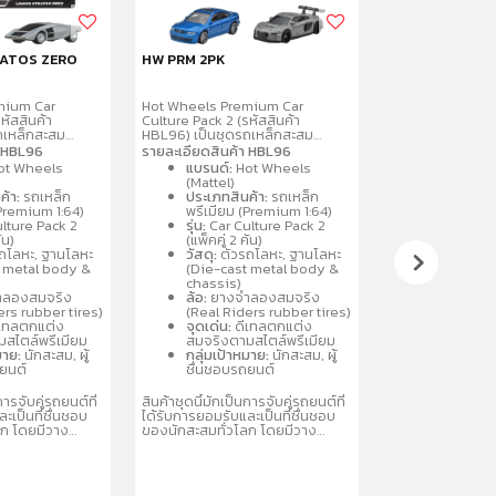
RATOS ZERO
HW PRM 2PK
HW MCLAREN S
mium Car
Hot Wheels Premium Car
Hot Wheels รถเห
หัสสินค้า
Culture Pack 2 (รหัสสินค้า
เหล็กสะสมเกรดพร
ถเหล็กสะสม
HBL96) เป็นชุดรถเหล็กสะสม
ในซีรีส์ Hot Whee
4 จำนวน 2 คันต่อ
พรีเมียมขนาด 1:64 จำนวน 2 คันต่อ
โดดเด่นด้วยล้อย
า HBL96
รายละเอียดสินค้า HBL96
ยรายละเอียด
แพ็ค โดดเด่นด้วยรายละเอียด
กราฟิกระดับพรีเมี
ot Wheels
แบรนด์:
Hot Wheels
ยางจริง ตัวรถ
สมจริง ล้อจำลองยางจริง ตัวรถ
ออกแบบอย่างพิถีพ
(Mattel)
ลหะ
และฐานผลิตจากโลหะ
นักสะสม โดยมักจ
ค้า:
รถเหล็ก
ประเภทสินค้า:
รถเหล็ก
ละแบบรถสปอร์ต
(Metal/Metal) คละแบบรถสปอร์ต
คละแบบหรือแยกจำห
(Premium 1:64)
พรีเมียม (Premium 1:64)
นิยม เช่น
และรถแข่งที่เป็นที่นิยม เช่น
Exotic Envy หรื
lture Pack 2
รุ่น:
Car Culture Pack 2
Nissan เหมาะ
Porsche, Audi, Nissan เหมาะ
รายละเอียดที่สำคั
ัน)
(แพ็คคู่ 2 คัน)
 3 ปีขึ้นไป
สำหรับนักสะสมอายุ 3 ปีขึ้นไป
สินค้า: Hot Whe
ถโลหะ, ฐานโลหะ
วัสดุ:
ตัวรถโลหะ, ฐานโลหะ
Culture
t metal body &
(Die-cast metal body &
ขนาด: 1:64 (รถเห
chassis)
จุดเด่น: ล้อยางจร
ลองสมจริง
ล้อ:
ยางจำลองสมจริง
รายละเอียดกราฟิก
ers rubber tires)
(Real Riders rubber tires)
และฐานเป็นโลหะ
เทลตกแต่ง
จุดเด่น:
ดีเทลตกแต่ง
ประเภท: รถจำลอง
สไตล์พรีเมียม
สมจริงตามสไตล์พรีเมียม
ขนาดแพ็คเกจ: ปร
มาย:
นักสะสม, ผู้
กลุ่มเป้าหมาย:
นักสะสม, ผู้
ซม.
ถยนต์
ชื่นชอบรถยนต์
คอลเลกชัน: รุ่นย
ประกอบด้วยรถสป
การจับคู่รถยนต์ที่
สินค้าชุดนี้มักเป็นการจับคู่รถยนต์ที่
เช่น BMW M1 Proc
ะเป็นที่ชื่นชอบ
ได้รับการยอมรับและเป็นที่ชื่นชอบ
300ZX, หรือรุ่นห
ลก โดยมีวาง
ของนักสะสมทั่วโลก โดยมีวาง
McLaren 720S
บคละแบบ
จำหน่ายในรูปแบบคละแบบ
่อให้สะสมได้หลาก
(Assortment) เพื่อให้สะสมได้หลาก
หลายรุ่น