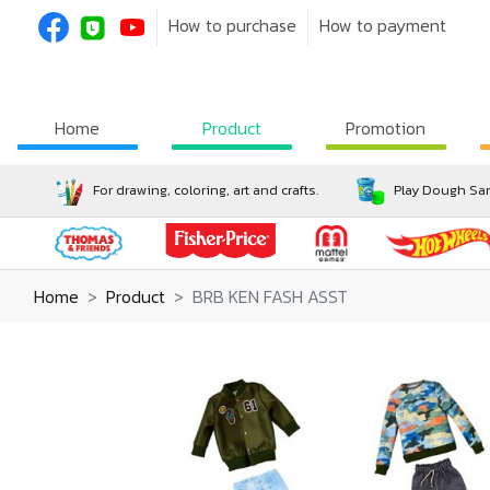
How to purchase
How to payment
Home
Product
Promotion
For drawing, coloring, art and crafts.
Play Dough San
Home
Product
BRB KEN FASH ASST