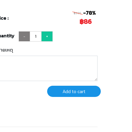
-78%
฿395
ice :
฿86
antity
-
+
ายเหตุ
Add to cart