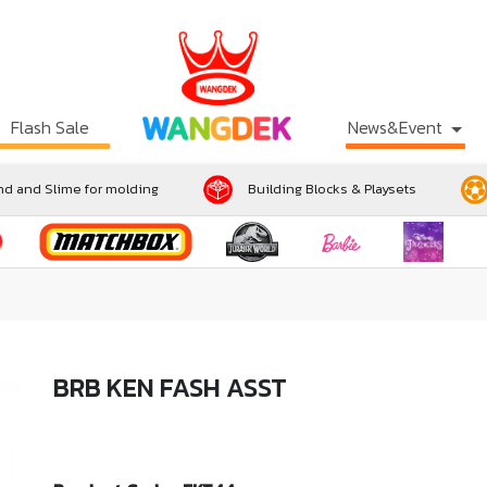
Flash Sale
News&Event
d and Slime for molding
Building Blocks & Playsets
BRB KEN FASH ASST