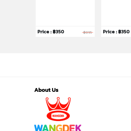
6
Price : ฿350
Price : ฿350
฿3,995
฿895
About Us