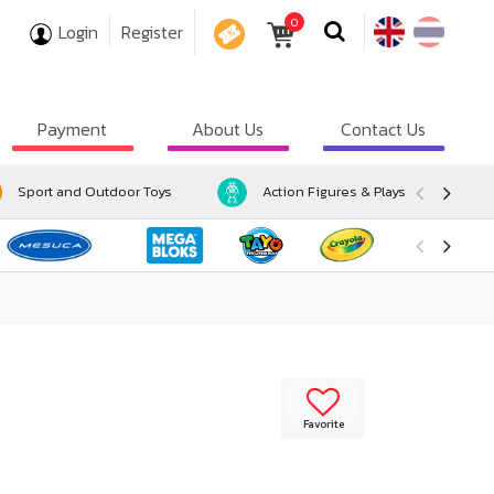
0
Login
Register
COUPON
Payment
About Us
Contact Us
Sport and Outdoor Toys
Action Figures & Playsets
Favorite