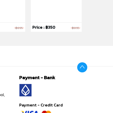
Price : ฿350
Price : ฿199
฿895
฿895
Payment - Bank
ol,
Payment - Credit Card