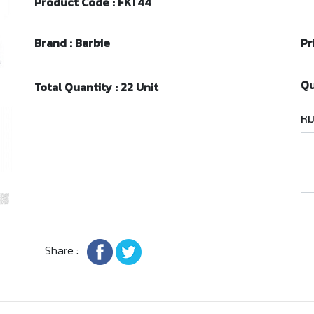
Product Code : FKT44
Brand : Barbie
Pr
Qu
Total Quantity : 22 Unit
หม
Share :