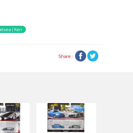
elsea | Ken
Share :