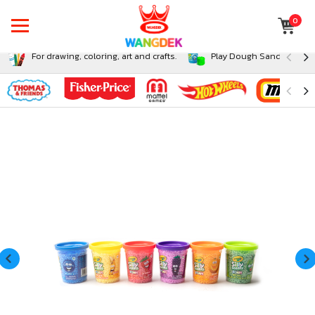
0
For drawing, coloring, art and crafts.
Play Dough Sand and Sli