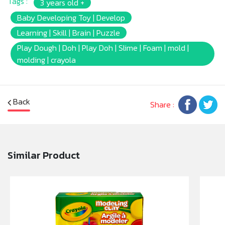
Tags :
3 years old +
✔ perfect toddler toys for any sensory table, kids
summer activity, or play table.
ฺBaby Developing Toy | Develop
✔ Kids use their hands shaping, squishing and mixing
Learning | Skill | Brain | Puzzle
to explore and share their imagination!
Play Dough | Doh | Play Doh | Slime | Foam | mold |
✔ Non toxic and allergen friendly kids toys. Crayola
molding | crayola
Play Foam is independently tested and made from
food grade ingredients.
✔ Crayola quality valentines classroom gifts parents
expect and kids love.
Back
Share :
✔ Great gifts for kids 2+ and fun for the whole
family! Add Crayola bulk foam to toddler treasure
box, birthday favors, classroom rewards and holiday
gifts for kids classroom.
Similar Product
หมายเหตุ:
สินค้าอาจมีการเปลี่ยนแปลงลวดลาย สีสันบนผลิตภัณฑ์ หรือ
แพ็คเกจโดยร้านฯอาจไม่สามารถแจ้งให้ทราบล่วงหน้า และสี
ของผลิตภัณฑ์ที่แสดงบนเว็บไซต์อาจมีความแตกต่างกันจาก
การตั้งค่าการแสดงผลสีของแต่ละหน้าจอ