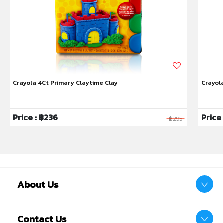
คำเตือน/ข้อห้าม:
ห้ามแยกชิ้นส่วนออกจากกัน ชิ้นส่วนมีขนาดเล็ก เด็กควรใช้
งานในการดูแลของผู้ปกครอง หรือผู้เชี่ยวชาญ ไม่นำเข้าจมูก
และขว้างปา
Crayola 4Ct Primary Claytime Clay
Crayol
Price : ฿236
Price 
฿295
About Us
Contact Us