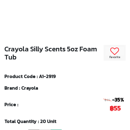
Crayola Silly Scents 5oz Foam
Tub
Favorite
Product Code : A1-2919
Brand : Crayola
-35%
฿85
Price :
฿55
Total Quantity : 20 Unit